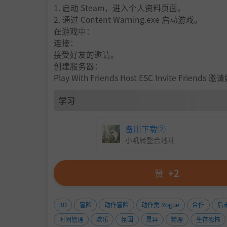
1. 启动 Steam，进入个人资料页面。
2. 通过 Content Warning.exe 启动游戏。
在游戏中：
连接：
接受好友的邀请。
创建服务器：
Play With Friends Host ESC Invite Fri
学习
备用下载②
小叽转整合地址
赞
+2
3D
冒险
动作冒险
动作类 Rogue
合作
后
如果你侥幸存活，则需要返回潜水钟，与剩余成
时间管理
欢乐
氛围
灵异
物理
生存恐怖