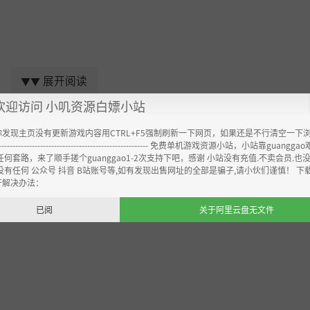
展开阅读
▼▼
欢迎访问 小叽资源白嫖小站
你发现主页没有更新游戏内容用CTRL+F5强制刷新一下网页，如果还是不行清空一下
----------------------------------------------------- 免费单机游戏资源小站，小站靠guangg
任何套路，来了顺手搓个guanggao1-2次支持下吧，感谢 小站没有充值.不卖会员.也
没有任何 公众号 抖音 B站账号等,如有发现出售网址的全部是骗子,请小伙们谨慎！ 下
开解决办法：
已阅
关于阿里云盘无文件
买装备并通过潜水钟下到旧世界！
咒的古代遗物！