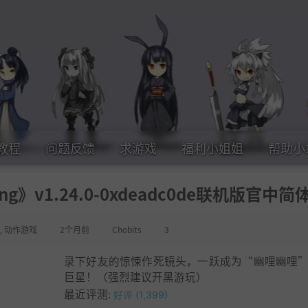
教程
问题反馈
求游戏
福利小姐姐
帮助小
ing》v1.24.0-0xdeadc0de联机版官中简
,
动作游戏
2个月前
Chobits
3
录下好友的惊悚作死镜头，一跃成为“幽哩幽哩
巨星！（强烈建议开黑游玩）
最近评测:
好评 (1,399)