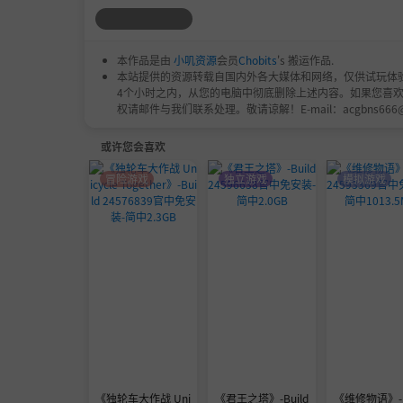
将你们录到的惊险混乱的画面上传到“幽哩幽哩
本作品是由
小叽资源
会员
Chobits
's 搬运作品.
本站提供的资源转载自国内外各大媒体和网络，仅供试玩体
4个小时之内，从您的电脑中彻底删除上述内容。如果您喜
权请邮件与我们联系处理。敬请谅解！E-mail：acgbns666
或许您会喜欢
冒险游戏
独立游戏
模拟游戏
《独轮车大作战 Uni
《君王之塔》-Build
《维修物语》-B