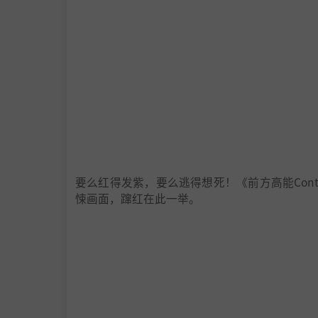
要么红得发紫，要么逃得想死！《前方高能Conte
悚画面，蹿红在此一举。