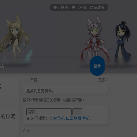
关于投稿
关于注册
隐私政策
站
登录
日榜
更多 »
体
此类别暂无资料。
搜索-请尽量缩短关键字（如果搜不到）
”的顶流
🔥 热门搜索：
生化危机
仁王
联机
单机
广告