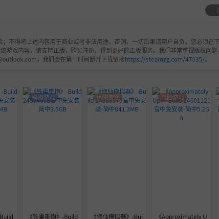
”，欣赏一场视听盛宴，坐等播放量节节攀升！
验；不得将上述内容用于商业或者非法用途，否则，一切后果请用户自负。您必须在下
欢该游戏内容，请支持正版，购买注册，得到更好的正版服务。我们非常重视版权问题
@outlook.com，我们会在第一时间断开下载链接
https://steamzg.com/47035/
。
模拟游戏
休闲游戏
冒险游戏
uild
《铁巢重炮》-Build
《修仙模拟器》-Bui
《Approximately U