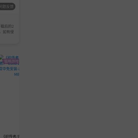
问题反馈
载后的2
，如有侵
策略游戏
动作游戏
模拟游戏
《织传者/故事编织
《夺命飞鸽 Deadliest Pigeon》-Bu
《Rancher: A new 