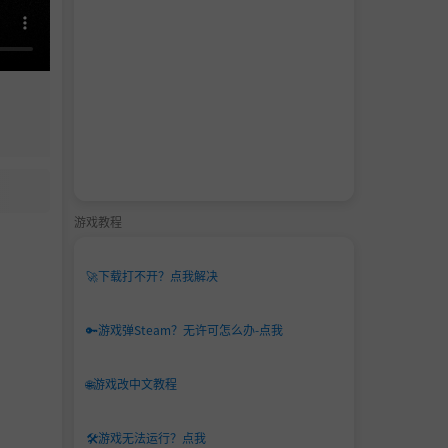
游戏教程
🚀
下载打不开？点我解决
🔑
游戏弹Steam？无许可怎么办-点我
🌐
游戏改中文教程
🛠️
游戏无法运行？点我