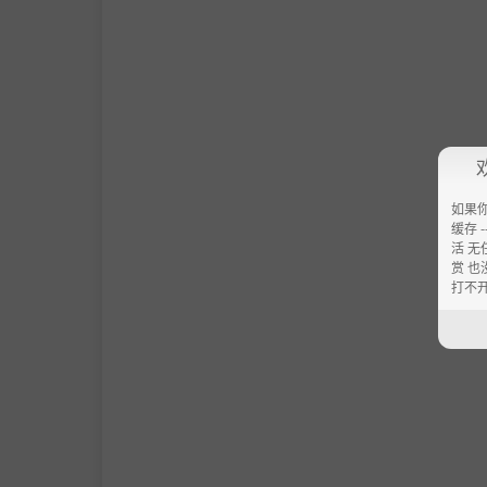
如果
缓存 --
活 无
赏 也
打不
组队开黑，通过 ASCII码 自由“捏脸”，购
你将在那里邂逅如噩梦般真实的怪物，以及被诅