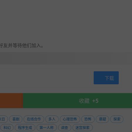
ends 邀请好友并等待他们加入。
下载
收藏
+5
末日
喜剧
在线合作
多人
心理恐怖
恐怖
悬疑
探索
员一同回到水面。
科幻
程序生成
第一人称
调查
迷宫探索