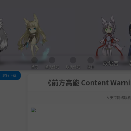
改语言
首页
单机游戏
联机游戏
软件
跳转下载
《前方高能 Content Warn
关于此游戏
系统需求
A-支持网络联机
支持作者
启动说明
学习