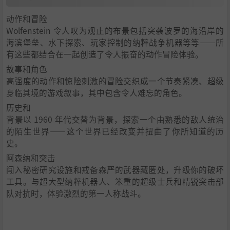
动作和冒险
Wolfenstein 令人叹为观止的布景包括突袭波罗的海沿岸的
海滨堡垒、水下探索、玩家控制的纳粹战争机器等等——所
有这些都结合在一起创造了令人振奋的动作冒险体验。
故事和角色
高强度的动作和惊险刺激的冒险交织成一个节奏紧凑、超级
身临其境的游戏叙事，其中包含令人难忘的角色。
历史和
背景以 1960 年代交替为背景，探索一个由熟悉的敌人统治
的陌生世界——这个世界已经改变并扭曲了你所知道的历
史。
阿森纳和突击
闯入秘密研究设施和戒备森严的武器藏匿处，升级你的破坏
工具。与超大型纳粹机器人、笨重的超级士兵和精锐突击部
队对抗时，体验激烈的第一人称战斗。