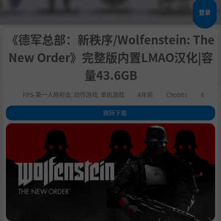
登录
《德军总部：新秩序/Wolfenstein: The
New Order》完整版内置LMAO汉化|容
量43.6GB
FPS-第一人称射击
,
动作游戏
,
单机游戏
4年前
Chobits
6
跳转下载
1
.
关于这款游戏
2
.
主要特征
3
.
系统需求
4
.
支持作者
5
.
学习版下载