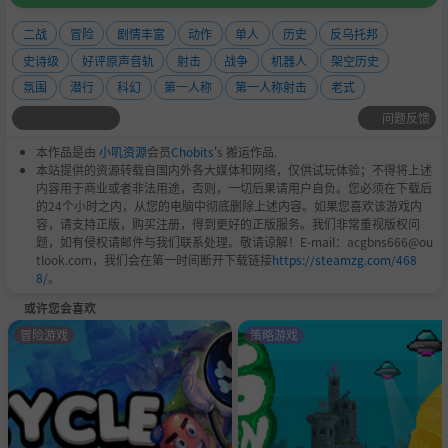
二战
冒险
剧情丰富
动作
单人
历史
反乌托邦
史诗级
好评原声音轨
射击
战争
机器人
架空历史
氛围
潜行
科幻
第一人称
第一人称射击
老式
问题反馈
本作品是由
小叽资源
会员
Chobits
's 搬运作品.
本站提供的资源转载自国内外各大媒体和网络，仅供试玩体验；不得将上述
内容用于商业或者非法用途，否则，一切后果请用户自负。您必须在下载后
的24个小时之内，从您的电脑中彻底删除上述内容。如果您喜欢该游戏内
容，请支持正版，购买注册，得到更好的正版服务。我们非常重视版权问
题，如有侵权请邮件与我们联系处理。敬请谅解！E-mail：acgbns666@ou
tlook.com，我们会在第一时间断开下载链接
https://steamzg.com/468
8/
。
或许您会喜欢
冒险游戏
策略游戏