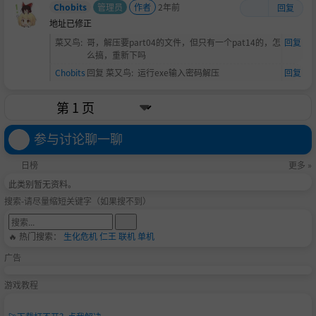
Chobits
管理员
作者
2年前
回复
地址已修正
菜又鸟
:
哥，解压要part04的文件，但只有一个pat14的，怎
回复
么搞，重新下吗
Chobits
回复
菜又鸟
:
运行exe输入密码解压
回复
参与讨论聊一聊
日榜
更多 »
此类别暂无资料。
搜索-请尽量缩短关键字（如果搜不到）
🔥 热门搜索：
生化危机
仁王
联机
单机
广告
游戏教程