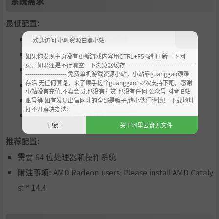
系统需求
最低配置:
需要 64 位处理器和操作系统
欢迎访问 小叽资源白嫖小站
操作系统:
64-bit Windows 7/Windows 8
如果你发现主页没有更新游戏内容用CTRL+F5强制刷新一下网
页，如果还是不行清空一下浏览器缓存 ----------------------------------
处理器:
Intel Core i7 or equivalent AMD
--------------------- 免费单机游戏资源小站，小站靠guanggao艰难
存活 无任何套路，来了顺手搓个guanggao1-2次支持下吧，感谢
内存:
4 GB RAM
小站没有充值.不卖会员.也没有打赏 也没有任何 公众号 抖音 B站
显卡:
GeForce 460, ATI Radeon HD 6850
账号等,如有发现出售网址的全部是骗子,请小伙们谨慎！ 下载地址
打不开解决办法：
存储空间:
需要 50 GB 可用空间
已阅
关于阿里云盘无文件
推荐配置:
需要 64 位处理器和操作系统
附注事项:
AMD Radeon users: Please install AMD Cataly
st™ 14.4