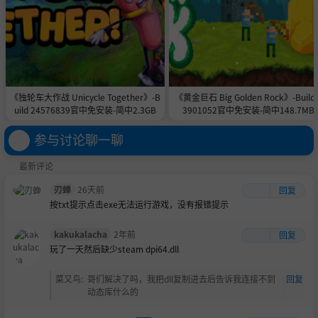
《独轮车大作战 Unicycle Together》-B
《黄金巨石 Big Golden Rock》-Build 
uild 24576839官中免安装-简中2.3GB
3901052官中免安装-简中148.7MB
参与讨论聊一聊
最新评论
刃蝉
26天前
回复
按txt提示点击exe无法运行游戏，没有报错提示
kakukalacha
2年前
回复
玩了一天然后缺少steam dpi64.dll
菜又鸟
:
哥们解决了吗，我把dll复制进去后告诉我连接不到
回复
动态库什么的