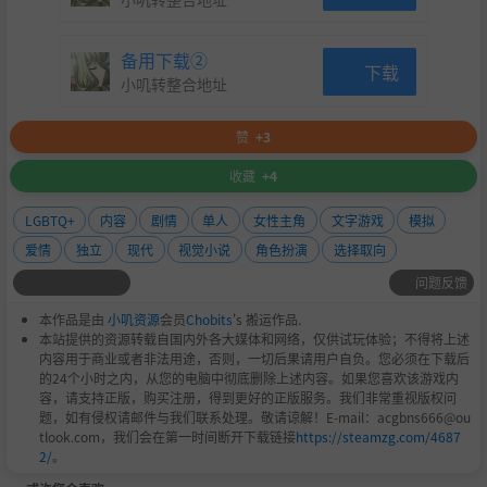
备用下载②
下载
小叽转整合地址
赞
+3
收藏
+4
LGBTQ+
内容
剧情
单人
女性主角
文字游戏
模拟
爱情
独立
现代
视觉小说
角色扮演
选择取向
问题反馈
本作品是由
小叽资源
会员
Chobits
's 搬运作品.
本站提供的资源转载自国内外各大媒体和网络，仅供试玩体验；不得将上述
内容用于商业或者非法用途，否则，一切后果请用户自负。您必须在下载后
的24个小时之内，从您的电脑中彻底删除上述内容。如果您喜欢该游戏内
容，请支持正版，购买注册，得到更好的正版服务。我们非常重视版权问
题，如有侵权请邮件与我们联系处理。敬请谅解！E-mail：acgbns666@ou
tlook.com，我们会在第一时间断开下载链接
https://steamzg.com/4687
2/
。