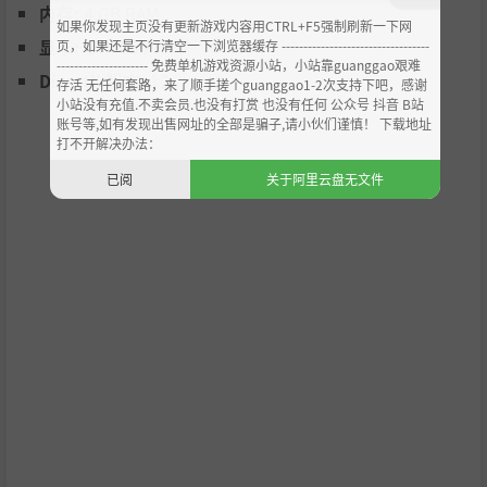
内存:
4 GB RAM
如果你发现主页没有更新游戏内容用CTRL+F5强制刷新一下网
显卡:
GTX 650 Ti
页，如果还是不行清空一下浏览器缓存 ----------------------------------
·职业是烟花师，常年闷在工房里不与外界交流。
--------------------- 免费单机游戏资源小站，小站靠guanggao艰难
·极度社恐，面对人群时会产生生理性恶心，实际上是个温
DirectX 版本:
12
存活 无任何套路，来了顺手搓个guanggao1-2次支持下吧，感谢
柔善良的人。
小站没有充值.不卖会员.也没有打赏 也没有任何 公众号 抖音 B站
·明知道自己不擅长和他人相处，仍然勉强自己收养了无家
账号等,如有发现出售网址的全部是骗子,请小伙们谨慎！ 下载地址
打不开解决办法：
可归的鱼烟。
已阅
关于阿里云盘无文件
▌制作人员︱Staff
制作人：魏千杨
剧本：魏千杨
原画：わか
主视觉图：夕烧chui
演出：He
程序：风空
配音：
于雾-紫荷吟月
鱼烟-木雅瑞林
姜怜-柳知萧