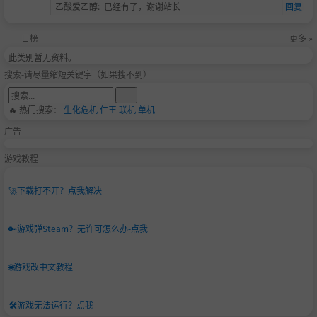
乙酸爱乙醇
:
已经有了，谢谢站长
回复
日榜
更多 »
此类别暂无资料。
搜索-请尽量缩短关键字（如果搜不到）
🔥 热门搜索：
生化危机
仁王
联机
单机
广告
游戏教程
🚀
下载打不开？点我解决
🔑
游戏弹Steam？无许可怎么办-点我
🌐
游戏改中文教程
🛠️
游戏无法运行？点我