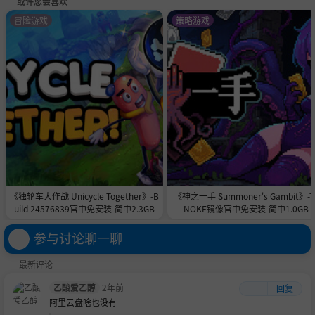
或许您会喜欢
冒险游戏
策略游戏
《独轮车大作战 Unicycle Together》-B
《神之一手 Summoner's Gambit》-T
uild 24576839官中免安装-简中2.3GB
NOKE镜像官中免安装-简中1.0GB
参与讨论聊一聊
最新评论
乙酸爱乙醇
2年前
回复
阿里云盘啥也没有