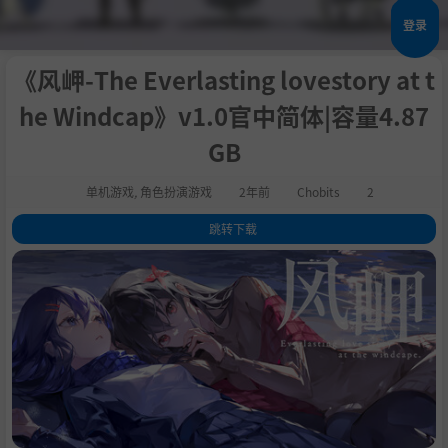
登录
《风岬-The Everlasting lovestory at t
he Windcap》v1.0官中简体|容量4.87
GB
单机游戏
,
角色扮演游戏
2年前
Chobits
2
跳转下载
1
.
关于这款游戏
2
.
系统需求
3
.
支持作者
4
.
学习版下载