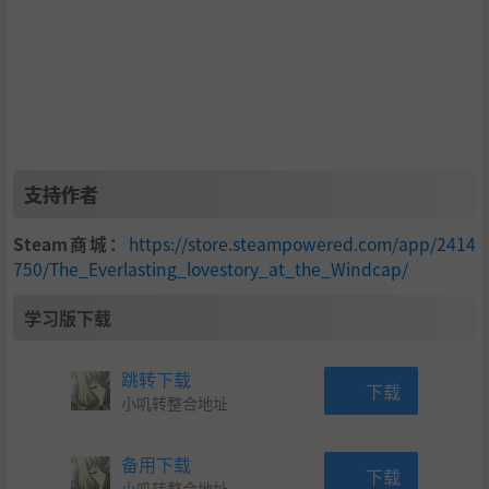
林晚风-白小蛮
鱼烟母亲-木南筝北
林千-司马明月
其他-牛仔仔、简章、流星、大老师Gin、北鸽
配音指导：大老师Gin
UI：匣中猫
音乐：957offical
支持作者
制作协力：龙之咲
Steam商城：
https://store.steampowered.com/app/2414
750/The_Everlasting_lovestory_at_the_Windcap/
学习版下载
跳转下载
下载
小叽转整合地址
备用下载
下载
小叽转整合地址