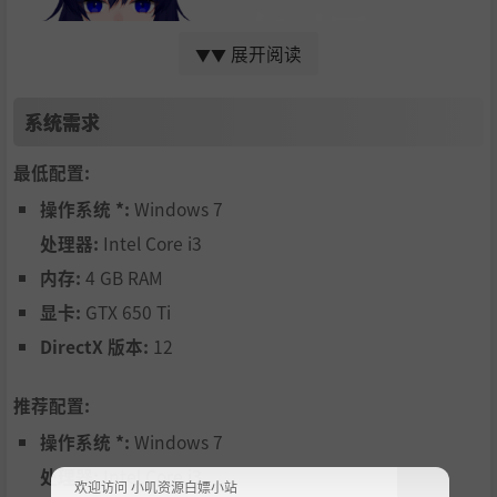
展开阅读
▼▼
系统需求
最低配置:
·父母离异，小时候养成了讨好型人格，被母亲抛弃后把一
切过错都归咎在自己身上。
操作系统 *:
Windows 7
·小时候把于雾当做母亲看待，后来随着心智渐渐成熟，孝
处理器:
Intel Core i3
心变质，爱上了朝夕相处的于雾。
内存:
4 GB RAM
·认为比起自己的心情，于雾的幸福才是更加重要的事情。
显卡:
GTX 650 Ti
DirectX 版本:
12
推荐配置:
操作系统 *:
Windows 7
处理器:
Intel Core i3
欢迎访问 小叽资源白嫖小站