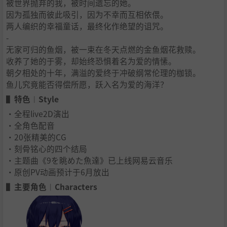
被世界抛弃的我，被时间遗忘的她。
因为孤独而彼此吸引，因为不幸而互相依偎。
两人编织的幸福童话，最终化作绝望的诅咒。
-
无家可归的鱼烟，被一束在冬天点燃的金鱼烟花救赎。
收养了她的于雾，却始终恐惧着名为爱的情愫。
朝夕相处的十年，满溢的爱终于冲破纲常伦理的枷锁。
鱼儿究竟能否得偿所愿，跃入名为爱的海洋？
▌特色︱Style
·全程live2D演出
·全角色配音
·20张精美的CG
·刻骨铭心的四个结局
·主题曲《9を眺めた魚達》已上线网易云音乐
·原创PV动画预计于6月放出
▌主要角色︱Characters