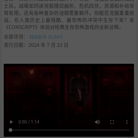
士兵。战壕如同迷宫般错综曲折、危机四伏，资源和补给非
常有限，还有各种复杂的谜题需要解开。你能否克服重重挑
战，在人类历史上最残酷、最恐怖的冲突中生存下来？来
《CONSCRIPT》体验对经典生存恐怖游戏的全新诠释。
全部评测：
特别好评 (2,501)
发行日期：2024 年 7 月 23 日