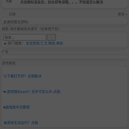
点击图标没反应，后台却有进程。。。不知道怎么解决
日榜
更多 »
此类别暂无资料。
搜索-请尽量缩短关键字（如果搜不到）
🔥 热门搜索：
生化危机
仁王
联机
单机
广告
游戏教程
🚀
下载打不开？点我解决
🔑
游戏弹Steam？无许可怎么办-点我
🌐
游戏改中文教程
🛠️
游戏无法运行？点我