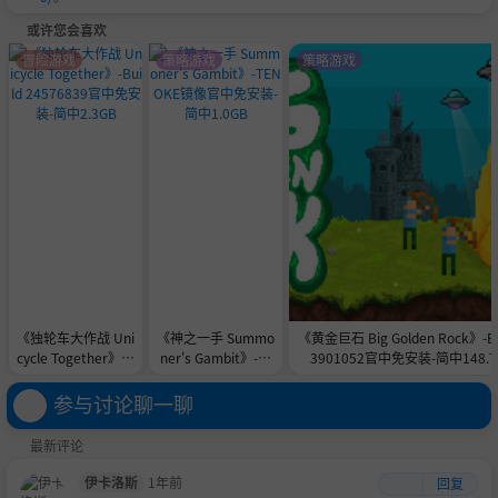
或许您会喜欢
冒险游戏
策略游戏
策略游戏
《独轮车大作战 Uni
《神之一手 Summo
《黄金巨石 Big Golden Rock》-Bu
cycle Together》-B
ner's Gambit》-TE
3901052官中免安装-简中148.
uild 24576839官中
NOKE镜像官中免安
免安装-简中2.3GB
装-简中1.0GB
参与讨论聊一聊
最新评论
伊卡洛斯
1年前
回复