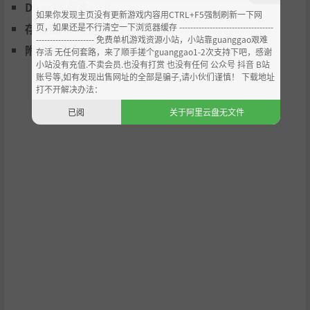
DirectX 版本:
9.0
如果你发现主页没有更新游戏内容用CTRL+F5强制刷新一下网
页，如果还是不行清空一下浏览器缓存 ----------------------------------
存储空间:
需要 1 GB 可用空间
--------------------- 免费单机游戏资源小站，小站靠guanggao艰难
附注事项:
1080p @ 60 FPS
存活 无任何套路，来了顺手搓个guanggao1-2次支持下吧，感谢
小站没有充值.不卖会员.也没有打赏 也没有任何 公众号 抖音 B站
账号等,如有发现出售网址的全部是骗子,请小伙们谨慎！ 下载地址
打不开解决办法：
已阅
关于阿里云盘无文件