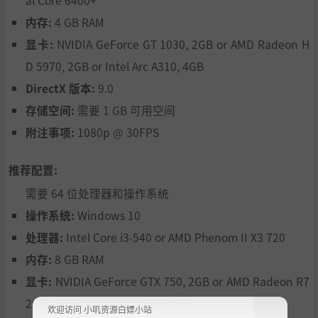
al Core 6400+
内存:
4 GB RAM
显卡:
NVIDIA GeForce GT 1030, 2GB or AMD Radeon H
D 5970, 2GB or Intel Arc A310, 4GB
DirectX 版本:
9.0
存储空间:
需要 1 GB 可用空间
附注事项:
1080p @ 30FPS
推荐配置:
需要 64 位处理器和操作系统
操作系统:
Windows 10
处理器:
Intel Core i3-540 or AMD Phenom II X3 720
内存:
8 GB RAM
显卡:
NVIDIA GeForce GTX 750, 2GB or AMD Radeon R7
260X, 2GB or Intel Arc A310, 4GB
欢迎访问 小叽资源白嫖小站