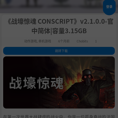
登录
《战壕惊魂 CONSCRIPT》v2.1.0.0-官
中简体|容量3.15GB
动作游戏
,
单机游戏
6个月前
Chobits
1
跳转下载
1
.
关于这款游戏
2
.
系统需求
3
.
支持作者
4
.
学习版下载
在第一次世界大战肆虐的战火中，你是一位孤身奋战的法国