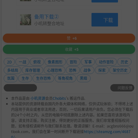
备用下载②
下载
小叽转整合地址
赞
+6
收藏
+5
2D
一战
俯视
像素图形
冒险
军事
动作冒险
历史
多结局
库存管理
心理恐怖
恐怖
战争
探索
架空历史
氛围
生存
生存恐怖
等角视角
黑暗
问题反馈
本作品是由
小叽资源
会员
Chobits
's 搬运作品.
本站提供的资源转载自国内外各大媒体和网络，仅供试玩体验；不得将上述
内容用于商业或者非法用途，否则，一切后果请用户自负。您必须在下载后
的24个小时之内，从您的电脑中彻底删除上述内容。如果您喜欢该游戏内
容，请支持正版，购买注册，得到更好的正版服务。我们非常重视版权问
题，如有侵权请邮件与我们联系处理。敬请谅解！E-mail：acgbns666@ou
tlook.com，我们会在第一时间断开下载链接
https://steamzg.com/4687
0/
。