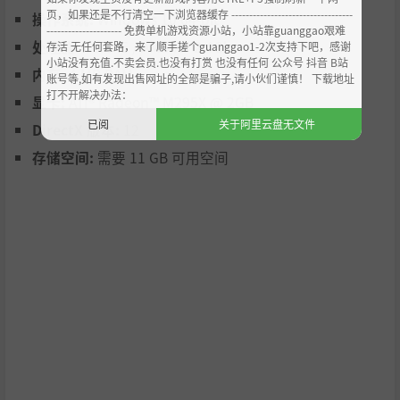
页，如果还是不行清空一下浏览器缓存 ----------------------------------
操作系统:
Windows 10 64-bit
--------------------- 免费单机游戏资源小站，小站靠guanggao艰难
处理器:
Core i5 / AMD A6 2.4Ghz
存活 无任何套路，来了顺手搓个guanggao1-2次支持下吧，感谢
小站没有充值.不卖会员.也没有打赏 也没有任何 公众号 抖音 B站
内存:
4 MB RAM
账号等,如有发现出售网址的全部是骗子,请小伙们谨慎！ 下载地址
打不开解决办法：
显卡:
ATI® Radeon™ M295X @ 2GB
已阅
关于阿里云盘无文件
DirectX 版本:
12
存储空间:
需要 11 GB 可用空间