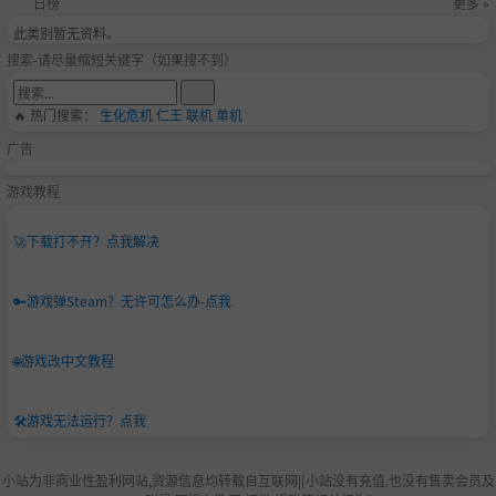
日榜
更多 »
此类别暂无资料。
搜索-请尽量缩短关键字（如果搜不到）
🔥 热门搜索：
生化危机
仁王
联机
单机
广告
游戏教程
🚀
下载打不开？点我解决
🔑
游戏弹Steam？无许可怎么办-点我
🌐
游戏改中文教程
🛠️
游戏无法运行？点我
小站为非商业性盈利网站,资源信息均转载自互联网|[小站没有充值.也没有售卖会员及