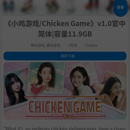
登录
《小鸡游戏/Chicken Game》v1.0官中
简体|容量11.9GB
单机游戏
,
模拟游戏
2年前
Chobits
跳转下载
1
.
关于这款游戏
2
.
系统需求
3
.
支持作者
4
.
学习版下载
"What if I, an ordinary chicken delivery man, have a chanc