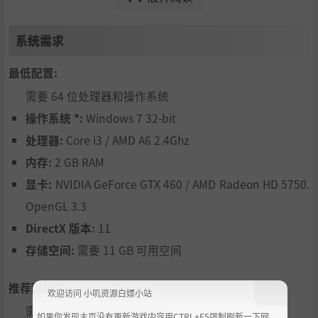
the outcome of the game, there may be endings that invol
ve death. Special caution is advised for adolescents.
系统需求
最低配置:
需要 64 位处理器和操作系统
操作系统 *:
Windows 7 32-bit
处理器:
Core i3 / AMD A6 2.4Ghz
内存:
2 GB RAM
显卡:
NVIDIA GeForce GTX 460 / AMD Radeon HD 5750.
OpenGL 3.3
DirectX 版本:
11
存储空间:
需要 11 GB 可用空间
推荐配置:
欢迎访问 小叽资源白嫖小站
需要 64 位处理器和操作系统
如果你发现主页没有更新游戏内容用CTRL+F5强制刷新一下网