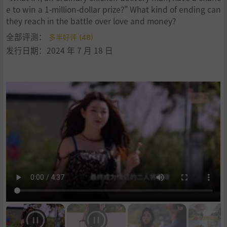
e to win a 1-million-dollar prize?" What kind of ending can
they reach in the battle over love and money?
全部评测：
多半好评 (48)
发行日期：2024 年 7 月 18 日