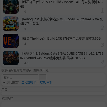
《绿石守卫者》v0.5.17-Build 24555849官中免安装-简中6.6
GB
0
《Roboquest (机械守护者)》v1.6.2-51812-Steam-Fix V4.联
机版官中简体
6
《蜂巢 The Hive》-Build 24537793官中免安装-简中3.6GB
2
《博德之门3/Baldurs Gate 3/BALDURS GATE 3》v4.1.1.739
8727-Build 24532579官中免安装-简中158.6GB
478
搜索-请尽量缩短关键字（如果搜不到）
🔥 热门搜索：
生化危机
仁王
联机
单机
广告
游戏教程