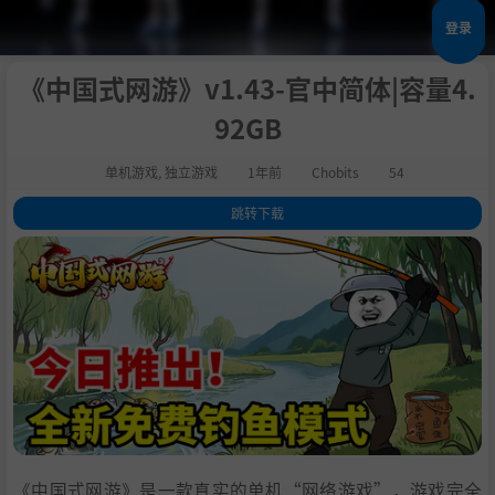
登录
《中国式网游》v1.43-官中简体|容量4.
92GB
单机游戏
,
独立游戏
1年前
Chobits
54
跳转下载
1
.
关于此游戏
2
.
大家好，我是《中国式网游》的开发者 涛，游戏在2018年就已经立项
了。游戏全部的策划-程序-极其简单的美术等杂七杂八的工作，均由我一个
人业余时间独立完成，历经5年时间，现在终于到了能和玩家见面的时候。
在这里，你会看到很多有着回忆杀的经典梗；在这里，你无需花真金白银就
能体验网游氪金带来的乐趣；在这里，你能享受经典网游玩法，也能无痛体
验氪金乐趣，每一次行为都是人生的转折点，也许，你上瘾的从来都不是游
戏；最终，在现实和虚拟的思维斗争下，你也会看清国产网游的本质，认识
国产网游的套路。 个人提示：游戏可能会存在很多“烂梗”、甚至出现很多
BUG（当然我会积极修复）、甚至也会有人吐槽美术画风不好等等（因为我
不是美术出身）~希望玩家老爷轻喷！海涵！
3
.
系统需求
《中国式网游》是一款真实的单机“网络游戏”，游戏完全