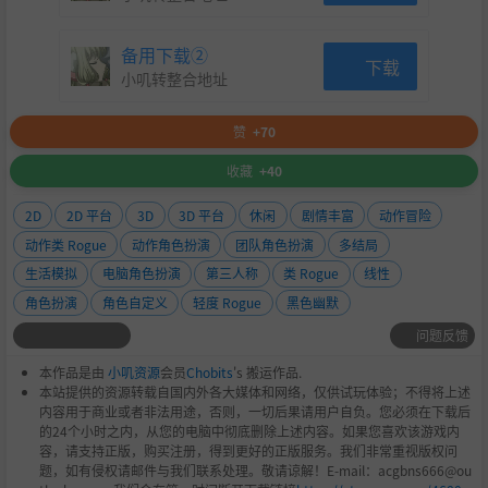
游戏中648随意充；
充完就能让你体验一刀999的快感；
备用下载②
下载
小叽转整合地址
充完就可以去野外，去皇城，去竞技场，吊打不充钱的白嫖
“玩家”；
赞
+70
只要你愿意，随时都可以靠氪金走上游戏巅峰，成为榜一大
哥，体验排行榜第一的快乐。
收藏
+40
2D
2D 平台
3D
3D 平台
休闲
剧情丰富
动作冒险
动作类 Rogue
动作角色扮演
团队角色扮演
多结局
生活模拟
电脑角色扮演
第三人称
类 Rogue
线性
角色扮演
角色自定义
轻度 Rogue
黑色幽默
问题反馈
本作品是由
小叽资源
会员
Chobits
's 搬运作品.
本站提供的资源转载自国内外各大媒体和网络，仅供试玩体验；不得将上述
内容用于商业或者非法用途，否则，一切后果请用户自负。您必须在下载后
的24个小时之内，从您的电脑中彻底删除上述内容。如果您喜欢该游戏内
容，请支持正版，购买注册，得到更好的正版服务。我们非常重视版权问
题，如有侵权请邮件与我们联系处理。敬请谅解！E-mail：acgbns666@ou