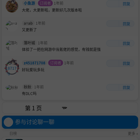
小鱼游
订阅者
1年前
回复
大佬，大更新啦，更新好几次版本啦
a=ab
1年前
回复
又更新了
落叶城
1年前
回复
体验了一把在网游中当氪佬的感觉，有钱就是强
z451871708
订阅者
1年前
回复
好玩爱玩多玩
秋秋
1年前
回复
有DLC吗
参与讨论聊一聊
日榜
更多 »