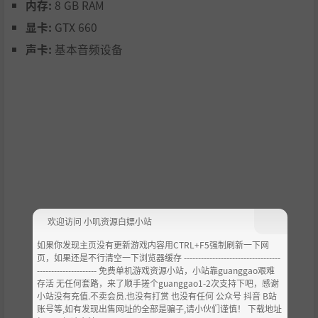
内存:
8 GB RAM
单机玩法模拟网游的乐趣，这是你没有体验过的全新版本
显卡:
GTX 660
声卡:
基本音频设备
用模拟人生的玩法带你体验国产网游
欢迎访问 小叽资源白嫖小站
当进入游戏的那一刻，你励志放下一切去网游里大展身手，
如果你发现主页没有更新游戏内容用CTRL+F5强制刷新一下网
为的就是有朝一日当上网游里的皇城城主！然而，在你爽的
页，如果还是不行清空一下浏览器缓存 ----------------------------------
同时，却也无意识跌入了无尽的深渊之中...
--------------------- 免费单机游戏资源小站，小站靠guanggao艰难
存活 无任何套路，来了顺手搓个guanggao1-2次支持下吧，感谢
小站没有充值.不卖会员.也没有打赏 也没有任何 公众号 抖音 B站
账号等,如有发现出售网址的全部是骗子,请小伙们谨慎！ 下载地址