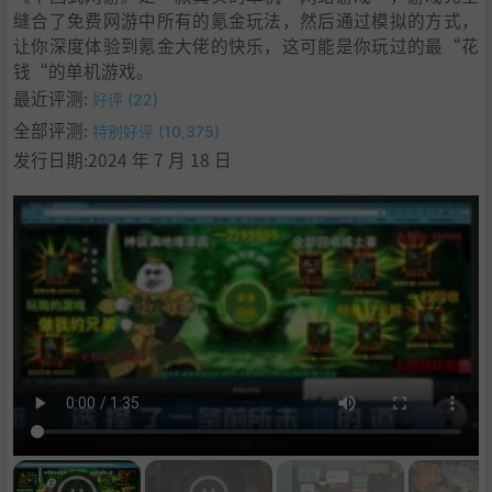
4
.
支持作者
缝合了免费网游中所有的氪金玩法，然后通过模拟的方式，
5
.
学习
让你深度体验到氪金大佬的快乐，这可能是你玩过的最“花
钱“的单机游戏。
最近评测:
好评 (22)
全部评测:
特别好评 (10,375)
发行日期:2024 年 7 月 18 日