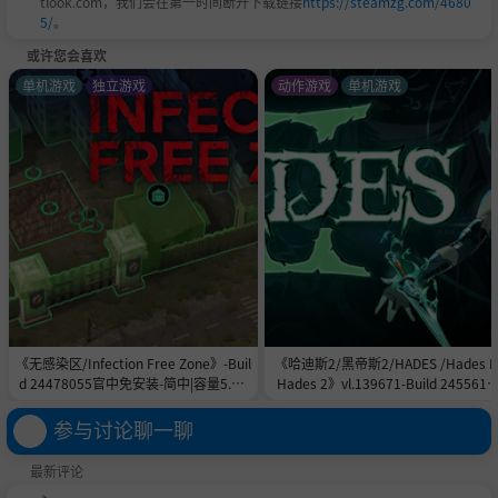
tlook.com，我们会在第一时间断开下载链接
https://steamzg.com/4680
5/
。
或许您会喜欢
单机游戏
独立游戏
动作游戏
单机游戏
氪佬体验，舍我其谁
游戏中能让你真实体验氪佬纵横天下，舍我其谁的感觉。
在野外PK中，你可以一人挑百人，体验氪佬极致的PK爽感；
在皇城PK战中，你也可以一人攻城或守城，一人挑一城，最
终当上城主，睥睨天下；
《无感染区/Infection Free Zone》-Buil
《哈迪斯2/黑帝斯2/HADES /Hades II
d 24478055官中免安装-简中|容量5.8G
Hades 2》vl.139671-Build 2455615
你必须接受所有帮派成员的膜拜，俯视着他们仰望你的样
B
官中免安装-简中|容量11.0GB
子；
参与讨论聊一聊
同时可以在世界聊天中，享受着所有屌丝一声声大哥的呼喊
最新评论
刷屏！