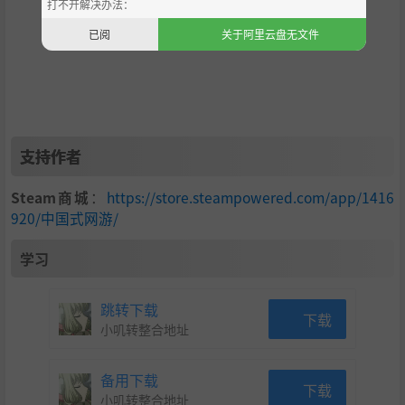
打不开解决办法：
已阅
关于阿里云盘无文件
支持作者
Steam商城
：
https://store.steampowered.com/app/1416
920/中国式网游/
学习
跳转下载
下载
小叽转整合地址
备用下载
下载
充钱为王，白嫖为寇
小叽转整合地址