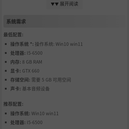
展开阅读
▼▼
在这里，你能享受经典网游玩法，也能无痛体验氪金乐
趣，每一次行为都是人生的转折点，也许，你上瘾的从
系统需求
来都不是游戏；
最低配置:
最终，在现实和虚拟的思维斗争下，你也会看清国产网
操作系统 *:
操作系统: Win10 win11
游的本质，认识国产网游的套路。
处理器:
I5-6500
个人提示：游戏可能会存在很多“烂梗”、甚至出现很
内存:
8 GB RAM
多BUG（当然我会积极修复）、甚至也会有人吐槽美术
显卡:
GTX 660
画风不好等等（因为我不是美术出身）~希望玩家老爷
存储空间:
需要 5 GB 可用空间
轻喷！海涵！
声卡:
基本音频设备
超多结局 多周目
推荐配置:
多结局，不同的体验！
操作系统:
Win10 win11
是你想猛氪当上皇城城主? 还是想稳健发育抱得美人归? 由你
处理器:
I5-6500
自己选择！