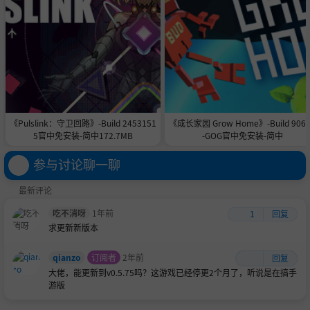
《Pulslink：守卫回路》-Build 2453151
《成长家园 Grow Home》-Build 906
5官中免安装-简中172.7MB
-GOG官中免安装-简中
参与讨论聊一聊
最新评论
吃不消呀
1年前
1
回复
求更新新版本
qianzo
订阅者
2年前
回复
大佬，能更新到v0.5.75吗？这游戏已经停更2个月了，听说是在搞手
游版