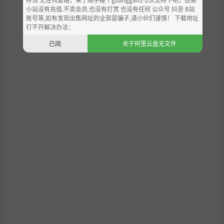
小站没有充值.不卖会员.也没有打赏 也没有任何 公众号 抖音 B站
账号等,如有发现出售网址的全部是骗子,请小伙们谨慎！ 下载地址
打不开解决办法：
已阅
关于阿里云盘无文件