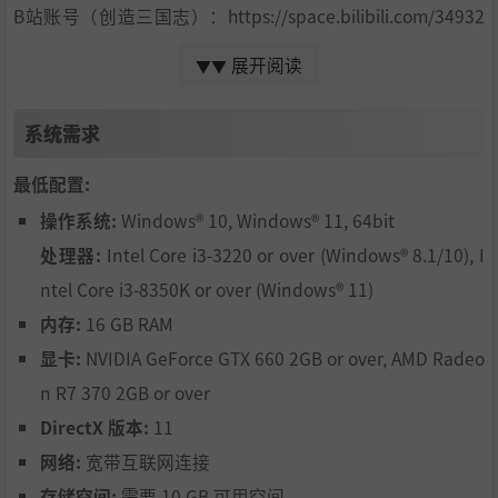
B站账号（创造三国志）：https://space.bilibili.com/34932
58944580424
展开阅读
▼▼
-----------------------------------------------------------------------------------
开发计划
系统需求
对于我们而言，《创造三国志》更像一个万里长城那样的长
最低配置:
期工程，而非一个单纯的策略游戏，没有若干年的持续进
操作系统:
Windows® 10, Windows® 11, 64bit
化，是没有意义的。基于这种理念，我们会对《创造三国
志》不断进行迭代和更新，主要是几个方向：
处理器:
Intel Core i3-3220 or over (Windows® 8.1/10), I
1.剧本内容的更新。会增加更多三国时代的剧本和历史事
ntel Core i3-8350K or over (Windows® 11)
件，大约每月一个，持续更新。更多的重大历史时代会在三
内存:
16 GB RAM
国剧本足够完善之后加入。
显卡:
NVIDIA GeForce GTX 660 2GB or over, AMD Radeo
2.玩法功能的更新。在内政、外交和战争的核心玩法上，会
进行大量功能更新，新科技、人物关系、同盟关系、单挑、
n R7 370 2GB or over
水战、建造、天时地利等等功能会渐次加入，可能大半年之
DirectX 版本:
11
后玩起来就像个新游戏了。
网络:
宽带互联网连接
3.创意工坊支持。编辑器和创意工坊会被持续强化，包括对
存储空间:
需要 10 GB 可用空间