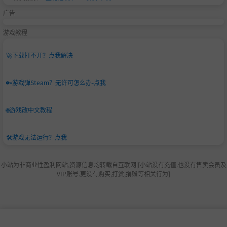
广告
游戏教程
🚀
下载打不开？点我解决
🔑
游戏弹Steam？无许可怎么办-点我
🌐
游戏改中文教程
🛠️
游戏无法运行？点我
小站为非商业性盈利网站,资源信息均转载自互联网|[小站没有充值.也没有售卖会员及
VIP账号.更没有购买,打赏,捐赠等相关行为]