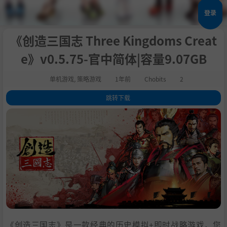
登录
《创造三国志 Three Kingdoms Creat
e》v0.5.75-官中简体|容量9.07GB
单机游戏
,
策略游戏
1年前
Chobits
2
跳转下载
1
.
关于这款游戏
2
.
开发者的话
3
.
游戏介绍
4
.
开发计划
5
.
系统需求
6
.
支持作者
7
.
学习版下载
《创造三国志》是一款经典的历史模拟+即时战略游戏，您