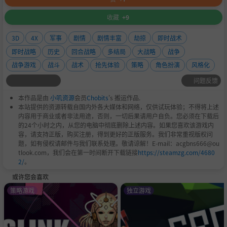
收藏
+9
3D
4X
军事
剧情
剧情丰富
劫掠
即时战术
即时战略
历史
回合战略
多结局
大战略
战争
战争游戏
战斗
战术
抢先体验
策略
角色扮演
风格化
问题反馈
本作品是由
小叽资源
会员
Chobits
's 搬运作品.
本站提供的资源转载自国内外各大媒体和网络，仅供试玩体验；不得将上述
内容用于商业或者非法用途，否则，一切后果请用户自负。您必须在下载后
的24个小时之内，从您的电脑中彻底删除上述内容。如果您喜欢该游戏内
容，请支持正版，购买注册，得到更好的正版服务。我们非常重视版权问
题，如有侵权请邮件与我们联系处理。敬请谅解！E-mail：acgbns666@ou
tlook.com，我们会在第一时间断开下载链接
https://steamzg.com/4680
2/
。
或许您会喜欢
策略游戏
独立游戏