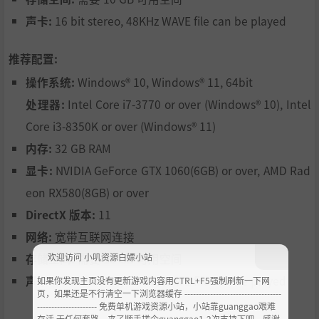
于以上新内容和新功能的支持，希望玩家能够做出比更好的
剧本和内容，所谓创造三国志，最好是你们创我们造。
声卡:
16 bit stereo, 48KHz WAVE file can be played
4.效果的提升。大约每两年一次，我们会对《创造三国志》
的图形部分进行现代化升级，使之更加接近同期其他高品质
推荐配置:
策略游戏的水平。
操作系统:
Windows® 10, Windows® 11, 64bit
处理器:
Intel Core i7-3770 or over (Windows® 10), Intel
Core i3-8350K or over (Windows® 11)
内存:
32 GB RAM
显卡:
NVIDIA GeForce GTX 1060(6GB) or over, AMD Rad
eon RX580(8GB) or over
DirectX 版本:
11
网络:
宽带互联网连接
欢迎访问 小叽资源白嫖小站
存储空间:
需要 10 GB 可用空间
声卡:
16 bit stereo, 48KHz WAVE file can be played
如果你发现主页没有更新游戏内容用CTRL+F5强制刷新一下网
页，如果还是不行清空一下浏览器缓存 ----------------------------------
--------------------- 免费单机游戏资源小站，小站靠guanggao艰难
存活 无任何套路，来了顺手搓个guanggao1-2次支持下吧，感谢