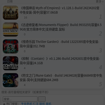
日榜
更多 »
《帝国神话 Myth of Empires》v1.128.1-Build 24234202官
中免安装-简中|容量57.06GB
16
《古迹修复者/Monuments Flipper》Build.9933255|容量8.5
9GB|官方简体中文|支持键盘.鼠标
0
《怪奇乐园 Thriller Garden》-Build 13225395官中免安装-
简中|容量352.7MB
0
《抑制（Contain）》v0.1.286-Build 24292651官中免安装-
简中|容量24.1GB
4
《符文之门/Rune Gate》-Build 14634028|容量666MB官中免
安装-简中|支持键鼠684.2MB
4
搜索-请尽量缩短关键字（如果搜不到）
🔥 热门搜索：
生化危机
仁王
联机
单机