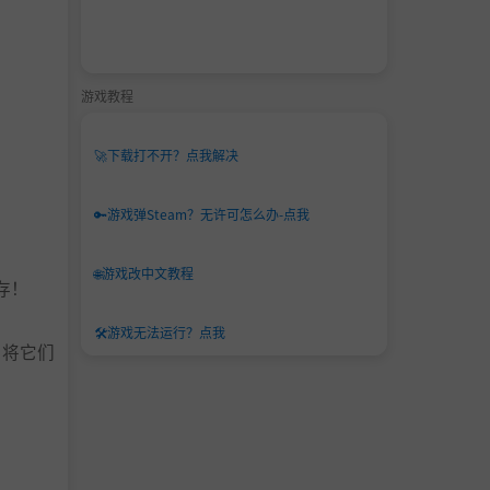
游戏教程
🚀
下载打不开？点我解决
🔑
游戏弹Steam？无许可怎么办-点我
🌐
游戏改中文教程
存！
🛠️
游戏无法运行？点我
以将它们