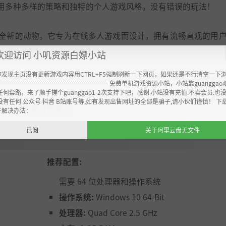
用多种多样的策略和独特的个人游戏风格。没有错误的玩法！
全新的动物。它专为在线多人游戏而设计，拥有流畅直观的用
欢迎访问 小叽资源白嫖小站
你发现主页没有更新游戏内容用CTRL+F5强制刷新一下网页，如果还是不行清空一下
如何玩这些卡牌。从 17 张独特的特质卡中演化出数千种可能
----------------------------------------------------- 免费单机游戏资源小站，小站靠guangg
任何套路，来了顺手搓个guanggao1-2次支持下吧，感谢 小站没有充值.不卖会员.也
没有任何 公众号 抖音 B站账号等,如有发现出售网址的全部是骗子,请小伙们谨慎！ 下
展开阅读
▼▼
开解决办法：
OS、Android 和 PC 上畅所欲言。
已阅
关于阿里云盘无文件
推荐配置:
需要 64 位处理器和操作系统
操作系统:
Windows 10 64-Bit
处理器:
Quad Core 2.5 GHz