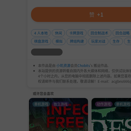
赞
+1
4 人本地
休闲
卡牌游戏
回合制战术
回合战略
棋盘游戏
模拟
牌组构建
玩家对战
生存
生
本作品是由
小叽资源
会员
Chobits
's 搬运作品.
本站提供的资源转载自国内外各大媒体和网络，仅供试玩体
4个小时之内，从您的电脑中彻底删除上述内容。如果您喜
权请邮件与我们联系处理。敬请谅解！E-mail：acgbns666
或许您会喜欢
单机游戏
独立游戏
动作游戏
单机游戏