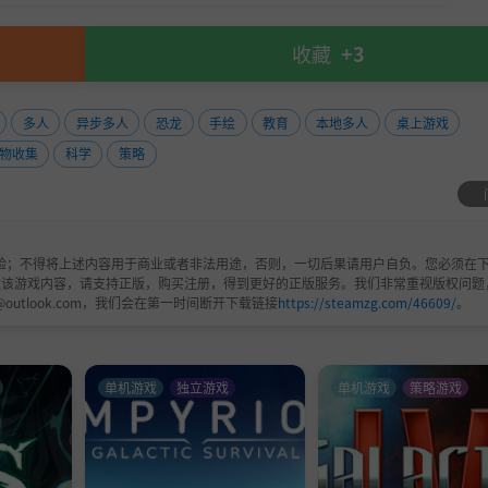
收藏
+3
多人
异步多人
恐龙
手绘
教育
本地多人
桌上游戏
物收集
科学
策略
验；不得将上述内容用于商业或者非法用途，否则，一切后果请用户自负。您必须在下
欢该游戏内容，请支持正版，购买注册，得到更好的正版服务。我们非常重视版权问题
@outlook.com，我们会在第一时间断开下载链接
https://steamzg.com/46609/
。
单机游戏
独立游戏
单机游戏
策略游戏