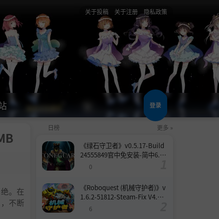
关于投稿
关于注册
隐私政策
站
登录
日榜
更多 »
MB
《绿石守卫者》v0.5.17-Build
24555849官中免安装-简中6.6
GB
0
《Roboquest (机械守护者)》v
灭绝。在
1.6.2-51812-Steam-Fix V4.联
中，不断
机版官中简体
6