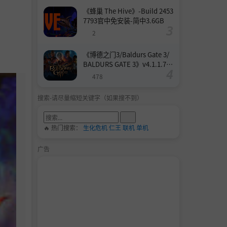
《蜂巢 The Hive》-Build 2453
7793官中免安装-简中3.6GB
2
《博德之门3/Baldurs Gate 3/
BALDURS GATE 3》v4.1.1.739
8727-Build 24532579官中免安
478
装-简中158.6GB
搜索-请尽量缩短关键字（如果搜不到）
🔥 热门搜索：
生化危机
仁王
联机
单机
广告