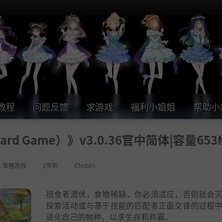
教程
问题反馈
求游戏
福利小姐姐
帮助小
ard Game）》v3.0.36官中简体|容量653
,
策略游戏
2年前
Chobits
掠食者潜伏，食物稀缺，你必须适应，否则就会
探索活动或与基于技能的匹配者正面交锋的过程
进化自己的物种，以求生存和称霸。