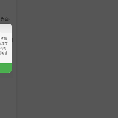
户界面、
浏览器
的物种组
ao艰难存
没有打
载地址