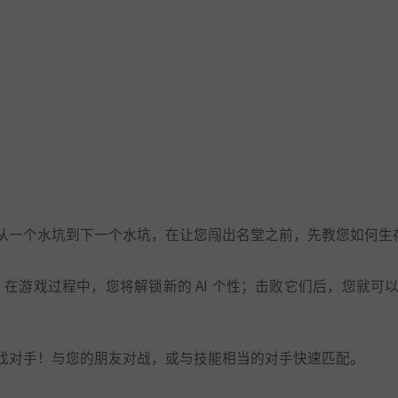
从一个水坑到下一个水坑，在让您闯出名堂之前，先教您如何生
。在游戏过程中，您将解锁新的 AI 个性；击败它们后，您就可
找对手！与您的朋友对战，或与技能相当的对手快速匹配。