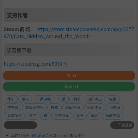
支持作者
Steam商城：
https://store.steampowered.com/app/2377
970/Cats_Hidden_Around_the_World/
学习版下载
https://steamzg.com/60377/
赞
+1
收藏
+1
休闲
单人
卡通风格
可爱
手绘
指向点击
探索
控制器
收集马拉松
放松
时间竞速
极简主义
治愈系
温馨惬意
独立
猫
生物收集
竞分
解谜
隐藏物体
问题反馈
本作品是由
小叽资源
会员
Chobits
's 搬运作品.