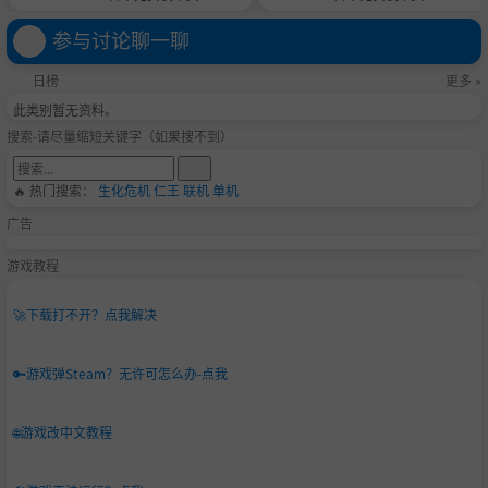
参与讨论聊一聊
日榜
更多 »
此类别暂无资料。
搜索-请尽量缩短关键字（如果搜不到）
🔥 热门搜索：
生化危机
仁王
联机
单机
广告
游戏教程
🚀
下载打不开？点我解决
🔑
游戏弹Steam？无许可怎么办-点我
🌐
游戏改中文教程