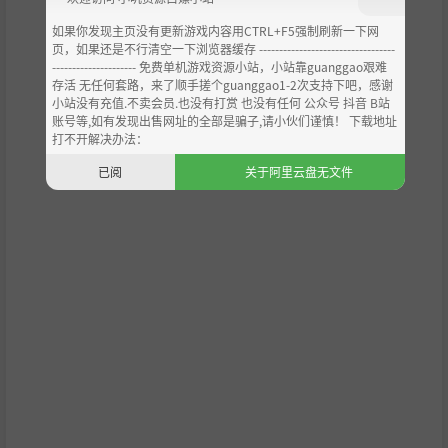
如果你发现主页没有更新游戏内容用CTRL+F5强制刷新一下网
页，如果还是不行清空一下浏览器缓存 ----------------------------------
--------------------- 免费单机游戏资源小站，小站靠guanggao艰难
存活 无任何套路，来了顺手搓个guanggao1-2次支持下吧，感谢
小站没有充值.不卖会员.也没有打赏 也没有任何 公众号 抖音 B站
账号等,如有发现出售网址的全部是骗子,请小伙们谨慎！ 下载地址
打不开解决办法：
已阅
关于阿里云盘无文件