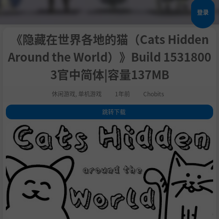
登录
《隐藏在世界各地的猫（Cats Hidden
Around the World）》Build 1531800
3官中简体|容量137MB
休闲游戏
,
单机游戏
1年前
Chobits
跳转下载
1
.
关于这款游戏
2
.
Cats Hidden Around the World 是一款在全球范围内寻找隐藏物品的可
爱游戏！
3
.
特点
4
.
系统需求
5
.
支持作者
6
.
学习版下载