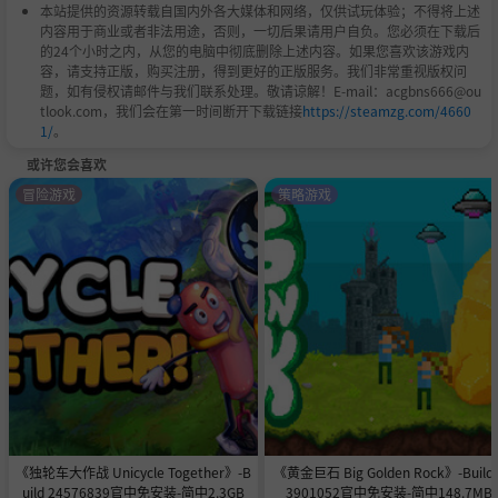
本站提供的资源转载自国内外各大媒体和网络，仅供试玩体验；不得将上述
内容用于商业或者非法用途，否则，一切后果请用户自负。您必须在下载后
的24个小时之内，从您的电脑中彻底删除上述内容。如果您喜欢该游戏内
容，请支持正版，购买注册，得到更好的正版服务。我们非常重视版权问
题，如有侵权请邮件与我们联系处理。敬请谅解！E-mail：acgbns666@ou
tlook.com，我们会在第一时间断开下载链接
https://steamzg.com/4660
1/
。
或许您会喜欢
冒险游戏
策略游戏
《独轮车大作战 Unicycle Together》-B
《黄金巨石 Big Golden Rock》-Build 
uild 24576839官中免安装-简中2.3GB
3901052官中免安装-简中148.7MB