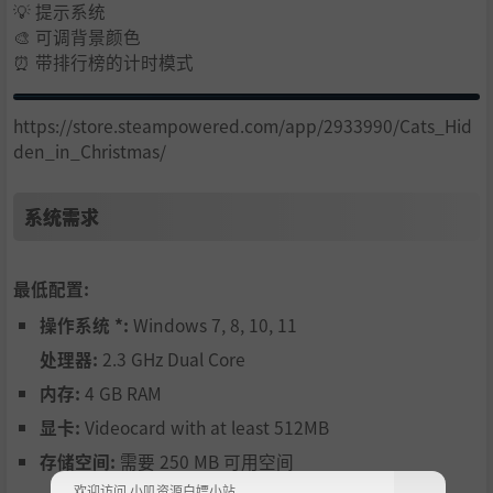
💡 提示系统
🎨 可调背景颜色
⏰ 带排行榜的计时模式
https://store.steampowered.com/app/2933990/Cats_Hid
den_in_Christmas/
系统需求
最低配置:
操作系统 *:
Windows 7, 8, 10, 11
处理器:
2.3 GHz Dual Core
内存:
4 GB RAM
显卡:
Videocard with at least 512MB
存储空间:
需要 250 MB 可用空间
欢迎访问 小叽资源白嫖小站