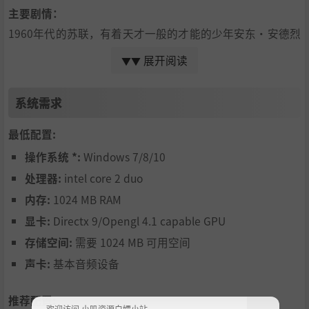
主要剧情：
1960年代的苏联，有着天才一般的才能的少年安东·安德烈
耶维奇·西多罗夫生活于此，喜爱着科学的同时，也无比喜
展开阅读
▼▼
爱着炼金术，他或许是信徒，又或者是研究员，他是如此孤
独，所以他计划了一场只有他自己的盛宴，在场的人只有安
东·安德烈耶维奇·西多罗夫......
系统需求
真实事件：1975年4月1日，莫斯科地铁，按照惯例应该驶进
车站的一辆列车再也没有出现，一整辆正在运行的列车彻底
最低配置:
消失的无影无踪，这曾是一条未解之谜的传说，然而它只是
操作系统 *:
Windows 7/8/10
4月1日的玩笑流言。
处理器:
intel core 2 duo
操作系统：
内存:
1024 MB RAM
本作携带了两种游戏模式，在游戏开始玩家可以选择自己喜
欢的模式进行游玩：
显卡:
Directx 9/Opengl 4.1 capable GPU
存储空间:
需要 1024 MB 可用空间
声卡:
基本音频设备
推荐配置:
欢迎访问 小叽资源白嫖小站