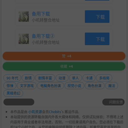
混乱模式：没有剧情锁，可以任意选择自己喜欢的选项，体
验最原始的游戏感受，但是可能需要做一些记录，适合喜欢
备用下载
在一堆线索里自己找出路的玩家，没有一口气打完的打算的
下载
小叽转整合地址
人请不要选这个选项，这只会给自己带来最糟糕的体验。
备用下载②
下载
小叽转整合地址
赞
+4
收藏
+4
90 年代
剧情
剧情丰富
动漫
单人
卡通
多结局
惊悚
文字游戏
电脑角色扮演
视觉小说
角色扮演
魔法
黑暗奇幻
问题反馈
本作品是由
小叽资源
会员
Chobits
's 搬运作品.
本站提供的资源转载自国内外各大媒体和网络，仅供试玩体验；不得将上述
内容用于商业或者非法用途，否则，一切后果请用户自负。您必须在下载后
的24个小时之内，从您的电脑中彻底删除上述内容。如果您喜欢该游戏内