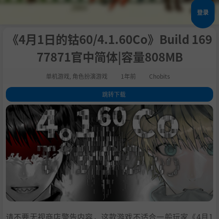
登录
《4月1日的钴60/4.1.60Co》Build 169
77871官中简体|容量808MB
单机游戏
,
角色扮演游戏
1年前
Chobits
跳转下载
1
.
关于此游戏
2
.
系统需求
3
.
支持作者
4
.
学习
请不要无视商店警告内容，这款游戏不适合一般玩家《4月1