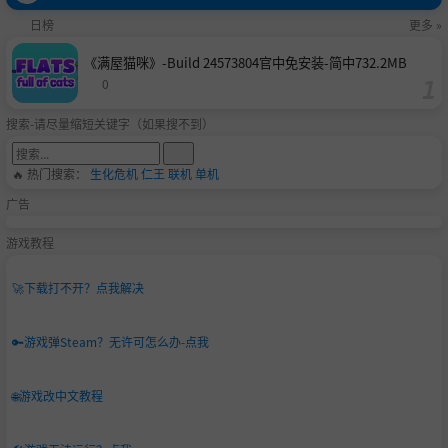
日榜
更多 »
《满屋猫咪》-Build 24573804官中免安装-简中732.2MB
0
搜索-请尽量缩短关键字（如果搜不到）
🔥 热门搜索：
生化危机
仁王
联机
单机
广告
游戏教程
🚀
下载打不开？点我解决
🔑
游戏弹Steam？无许可怎么办-点我
🌐
游戏改中文教程