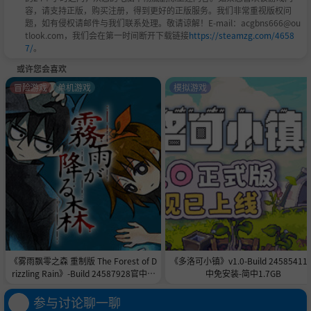
容，请支持正版，购买注册，得到更好的正版服务。我们非常重视版权问
题，如有侵权请邮件与我们联系处理。敬请谅解！E-mail：acgbns666@ou
tlook.com，我们会在第一时间断开下载链接
https://steamzg.com/4658
7/
。
或许您会喜欢
冒险游戏
单机游戏
模拟游戏
《雾雨飘零之森 重制版 The Forest of D
《多洛可小镇》v1.0-Build 24585411
rizzling Rain》-Build 24587928官中免
中免安装-简中1.7GB
安装-简中|容量996.7MB
参与讨论聊一聊