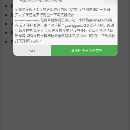
操作系统:
操作系统 *: Windows 7/8/10
如果你发现主页没有更新游戏内容用CTRL+F5强制刷新一下网
处理器:
intel core 2 duo
页，如果还是不行清空一下浏览器缓存 ----------------------------------
--------------------- 免费单机游戏资源小站，小站靠guanggao艰难
内存:
1024 MB RAM
存活 无任何套路，来了顺手搓个guanggao1-2次支持下吧，感谢
小站没有充值.不卖会员.也没有打赏 也没有任何 公众号 抖音 B站
显卡:
Directx 9/Opengl 4.1 capable GPU
账号等,如有发现出售网址的全部是骗子,请小伙们谨慎！ 下载地址
打不开解决办法：
声卡:
基本音频设备
已阅
关于阿里云盘无文件
阅读模式：选项有剧情锁，并且附带剧情推进提示地图，剧
情推进路线为固定的推荐路线，非常推荐。