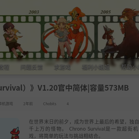
教程
问题反馈
求游戏
福利小姐姐
帮助小
rvival）》V1.20官中简体|容量573MB
单机游戏
2年前
Chobits
4
在世界末日的前夕，成为世界上最后的希望，独
千上万的怪物。 Chrono Survival是一款超街
戏，将简单的玩法与挑战相结合。