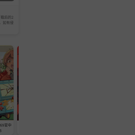
载后的2
，如有侵
模拟游戏
休闲游戏
369官中
《铁巢重炮》-Build 24594608官中
《转生成为暴君之神的那件事》-
B
免安装-简中3.6GB
ild 24558228官中免安装-简中1