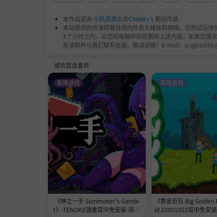
本作品是由
小叽资源
会员
Chobits
's 搬运作品.
本站提供的资源转载自国内外各大媒体和网络，仅供试玩体
4个小时之内，从您的电脑中彻底删除上述内容。如果您喜
权请邮件与我们联系处理。敬请谅解！E-mail：acgbns666
或许您会喜欢
策略游戏
策略游戏
《神之一手 Summoner's Gambi
《黄金巨石 Big Golden 
t》-TENOKE镜像官中免安装-简中
ld 23901052官中免安装