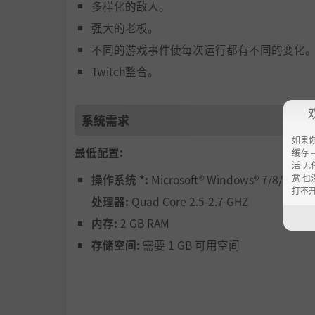
多样化的敌人。
强大的老板。
不同的游戏事件使每次运行都有不同的变化
Twitch整合。
系统需求
如果
最低配置:
缓存 --
活 无
赏 也
操作系统 *:
Microsoft® Windows® 7/8/8.1/10 
打不
处理器:
Quad Core 2.5-2.7 GHZ
内存:
2 GB RAM
存储空间:
需要 1 GB 可用空间