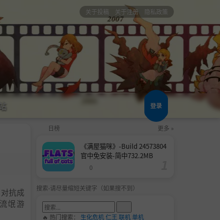
关于投稿
关于注册
隐私政策
站
登录
日榜
更多 »
《满屋猫咪》-Build 24573804
官中免安装-简中732.2MB
0
搜索-请尽量缩短关键字（如果搜不到）
自对抗成
机流氓游
🔥 热门搜索：
生化危机
仁王
联机
单机