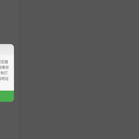
浏览器
ao艰难存
没有打
载地址