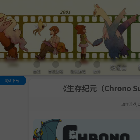
改语言
首页
单机游戏
联机游戏
软件
跳转下载
《生存纪元（Chrono Su
关于这款游戏
主要特点：
动作游戏
,
系统需求
支持作者
说明
中文设置
学习版下载