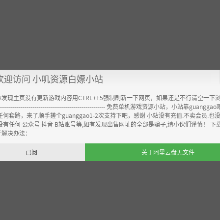
。
欢迎访问 小叽资源白嫖小站
你发现主页没有更新游戏内容用CTRL+F5强制刷新一下网页，如果还是不行清空一下
----------------------------------------------------- 免费单机游戏资源小站，小站靠guangg
任何套路，来了顺手搓个guanggao1-2次支持下吧，感谢 小站没有充值.不卖会员.也
没有任何 公众号 抖音 B站账号等,如有发现出售网址的全部是骗子,请小伙们谨慎！ 下
(32bit/64bit)
开解决办法：
已阅
关于阿里云盘无文件