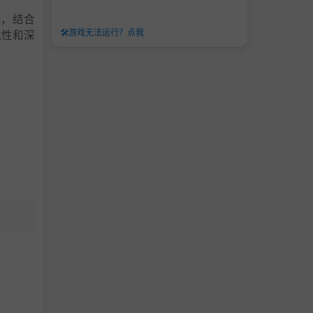
戏，结合
🛠️
游戏无法运行？点我
戏性和深