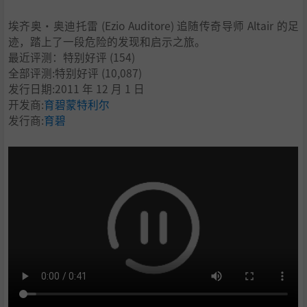
埃齐奥·奥迪托雷 (Ezio Auditore) 追随传奇导师 Altair 的足
迹，踏上了一段危险的发现和启示之旅。
最近评测：
特别好评
(154)
全部评测:
特别好评
(10,087)
发行日期:2011 年 12 月 1 日
开发商:
育碧蒙特利尔
发行商:
育碧