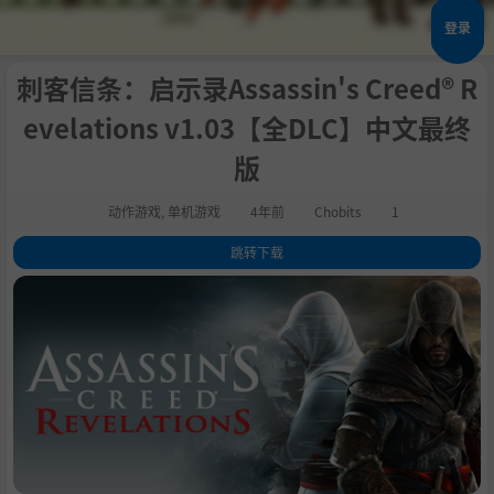
登录
刺客信条：启示录Assassin's Creed® R
evelations v1.03【全DLC】中文最终
版
动作游戏
,
单机游戏
4年前
Chobits
1
跳转下载
1
.
关于这款游戏
2
.
系统需求
3
.
支持作者
4
.
学习版下载