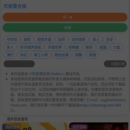
GTS 或更高/9/GT200 /GT400/GT500 台式机系列这些
究极整合版
卡的笔记本电脑版本可能有效，但不受官方支持。这
赞
+6
些芯片组是唯一可以运行这款游戏的芯片组。有关最
新的最低要求列表，请访问我们支持网站
http://supp
收藏
ort.ubi.com
上此游戏的常见问题解答。
中世纪
冒险
剧情丰富
动作
动作冒险
单人
历史
多人
好评原声音轨
开放世界
控制器
暗杀
氛围
沙盒
推荐配置：
潜行
科幻
第三人称
角色扮演
跑酷
阴谋
OS：
Windows® XP SP3 / Windows Vista® SP2 /Win
问题反馈
dows® 7 SP1
本作品是由
小叽资源
会员
Chobits
's 搬运作品.
处理器：
Intel® Core™2 Duo E6700 @ 2.6 GHz 或 AM
本站提供的资源转载自国内外各大媒体和网络，仅供试玩体验；不得将上述
内容用于商业或者非法用途，否则，一切后果请用户自负。您必须在下载后
D Athlon™ 64 X2 6000+ @ 3.0 GHz 或更高
的24个小时之内，从您的电脑中彻底删除上述内容。如果您喜欢该游戏内
容，请支持正版，购买注册，得到更好的正版服务。我们非常重视版权问
内存：
2 GB Windows® XP / Windows Vista® / Windo
题，如有侵权请邮件与我们联系处理。敬请谅解！E-mail：acgbns666@ou
tlook.com，我们会在第一时间断开下载链接
https://steamzg.com/464
ws® 7
5/
。
图形：
512 MB DirectX® 9.0 兼容卡，带有 Shader M
或许您会喜欢
odel 5.0 或更高版本（参见支持列表）*
休闲游戏
动作游戏