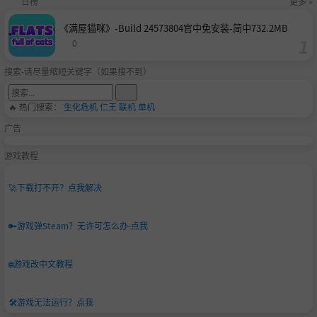
日榜
更多 »
《满屋猫咪》-Build 24573804官中免安装-简中732.2MB
0
搜索-请尽量缩短关键字（如果搜不到）
🔥 热门搜索：
生化危机
仁王
联机
单机
广告
游戏教程
🚀
下载打不开？点我解决
🔑
游戏弹Steam？无许可怎么办-点我
🌐
游戏改中文教程
🛠️
游戏无法运行？点我