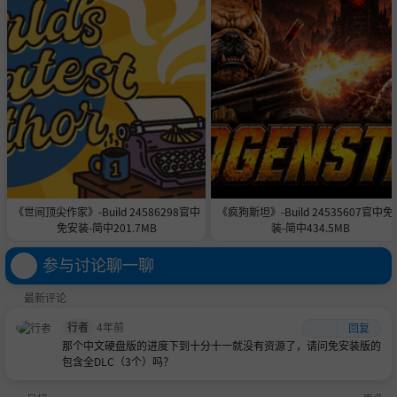
DirectX®：
DirectX® June2010 或更新版本
硬盘：
12GB
声音：
支持环绕声 5.1 的声卡
外设：
键盘、鼠标、操纵杆可选（推荐用于 Window
s 的 Xbox 360® 控制器）
互联网：
首次发布时一次性产品注册需要临时宽带连
接，多人游戏需要永久宽带连接。
*本产品在发布时不支持 Windows® 98/ME/2000/NT
《世间顶尖作家》-Build 24586298官中
《疯狗斯坦》-Build 24535607官中免
免安装-简中201.7MB
装-简中434.5MB
支持的显卡：AMD Radeon™ HD2600XT 或更高/300
0/4000/5000/6000 桌面系列NVIDIA® GeForce® 8600
参与讨论聊一聊
GTS 或更高/9/GT200 /GT400/GT500 台式机系列这些
最新评论
卡的笔记本电脑版本可能有效，但不受官方支持。这
行者
4年前
回复
些芯片组是唯一可以运行这款游戏的芯片组。有关最
那个中文硬盘版的进度下到十分十一就没有资源了，请问免安装版的
包含全DLC（3个）吗？
新的最低要求列表，请访问我们支持网站
http://supp
ort.ubi.com
上此游戏的常见问题解答。