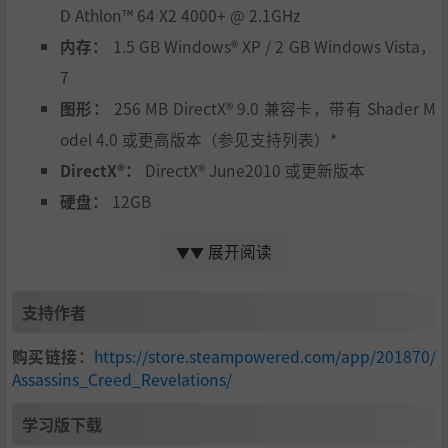
D Athlon™ 64 X2 4000+ @ 2.1GHz
内存：
1.5 GB Windows® XP / 2 GB Windows Vista，
7
图形：
256 MB DirectX® 9.0 兼容卡，带有 Shader M
odel 4.0 或更高版本（参见支持列表）*
DirectX®：
DirectX® June2010 或更新版本
硬盘：
12GB
声音：
符合 DirectX 9.0 的声卡
展开阅读
▼▼
外设：
键盘、鼠标、可选控制器
互联网：
首次发布时一次性产品注册需要临时宽带连
支持作者
接，多人游戏需要永久宽带连接。
购买链接：
*本产品在发布时不支持 Windows® 98/ME/2000/NT
https://store.steampowered.com/app/201870/
Assassins_Creed_Revelations/
支持的显卡：AMD Radeon™ HD2600XT 或更高/300
0/4000/5000/6000 桌面系列NVIDIA® GeForce® 8600
学习版下载