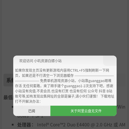
欢迎访问 小叽资源白嫖小站
如果你发现主页没有更新游戏内容用CTRL+F5强制刷新一下网
页，如果还是不行清空一下浏览器缓存 ----------------------------------
系统需求
--------------------- 免费单机游戏资源小站，小站靠guanggao艰难
存活 无任何套路，来了顺手搓个guanggao1-2次支持下吧，感谢
小站没有充值.不卖会员.也没有打赏 也没有任何 公众号 抖音 B站
账号等,如有发现出售网址的全部是骗子,请小伙们谨慎！ 下载地址
最低配置：
打不开解决办法：
OS：
Windows® XP SP3 / Windows Vista® SP2 /Win
已阅
关于阿里云盘无文件
dows® 7 SP1
处理器：
Intel® Core™2 Duo E4400 @ 2.0 GHz 或 AM