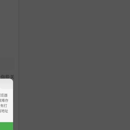
给你些关
浏览器
ao艰难存
没有打
载地址