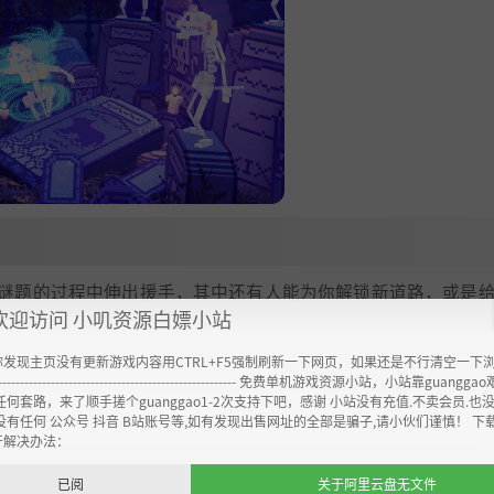
谜题的过程中伸出援手，其中还有人能为你解锁新道路，或是
欢迎访问 小叽资源白嫖小站
你发现主页没有更新游戏内容用CTRL+F5强制刷新一下网页，如果还是不行清空一下
----------------------------------------------------- 免费单机游戏资源小站，小站靠guangg
任何套路，来了顺手搓个guanggao1-2次支持下吧，感谢 小站没有充值.不卖会员.也
没有任何 公众号 抖音 B站账号等,如有发现出售网址的全部是骗子,请小伙们谨慎！ 下
开解决办法：
已阅
关于阿里云盘无文件