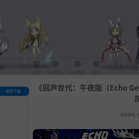
改语言
首页
单机游戏
联机游戏
软件
《回声世代：午夜版（Echo Genera
跳转下载
关于这款游戏
.
激烈的回合制
斗
单机游戏
,
组建你的队伍
.
探索并揭示秘