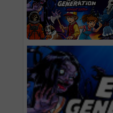
温馨的叙事
.
精美的体素艺
风格
系统需求
支持作者
学习版下载