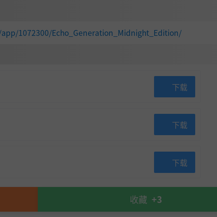
m/app/1072300/Echo_Generation_Midnight_Edition/
下载
下载
下载
收藏
+3