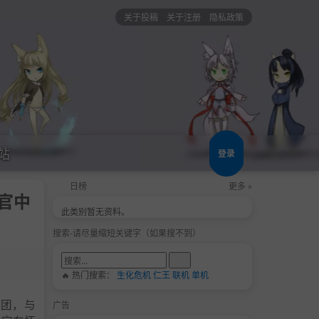
关于投稿
关于注册
隐私政策
站
登录
日榜
更多 »
a官中
此类别暂无资料。
搜索-请尽量缩短关键字（如果搜不到）
🔥 热门搜索：
生化危机
仁王
联机
单机
谜团，与
广告