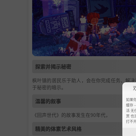
探索并揭示秘密
枫叶镇的居民乐于助人，会在你完成任务、解决
于秘密的暗示。
如果
温馨的叙事
缓存 --
活 无
《回声世代》的故事发生在90年代，
赏 也
打不
精美的体素艺术风格