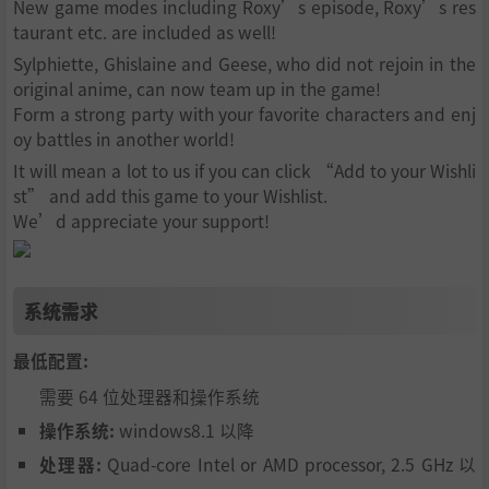
New game modes including Roxy’s episode, Roxy’s res
taurant etc. are included as well!
Sylphiette, Ghislaine and Geese, who did not rejoin in the
original anime, can now team up in the game!
Form a strong party with your favorite characters and enj
oy battles in another world!
It will mean a lot to us if you can click “Add to your Wishli
st” and add this game to your Wishlist.
We’d appreciate your support!
系统需求
最低配置:
需要 64 位处理器和操作系统
操作系统:
windows8.1 以降
处理器:
Quad-core Intel or AMD processor, 2.5 GHz 以