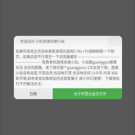
欢迎访问 小叽资源白嫖小站
如果你发现主页没有更新游戏内容用CTRL+F5强制刷新一下网
页，如果还是不行清空一下浏览器缓存 ----------------------------------
--------------------- 免费单机游戏资源小站，小站靠guanggao艰难
存活 无任何套路，来了顺手搓个guanggao1-2次支持下吧，感谢
小站没有充值.不卖会员.也没有打赏 也没有任何 公众号 抖音 B站
账号等,如有发现出售网址的全部是骗子,请小伙们谨慎！ 下载地址
打不开解决办法：
已阅
关于阿里云盘无文件