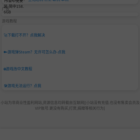
广告
游戏教程
🚀
下载打不开？点我解决
🔑
游戏弹Steam？无许可怎么办-点我
🌐
游戏改中文教程
🛠️
游戏无法运行？点我
小站为非商业性盈利网站,资源信息均转载自互联网|[小站没有充值.也没有售卖会员及
VIP账号.更没有购买,打赏,捐赠等相关行为]