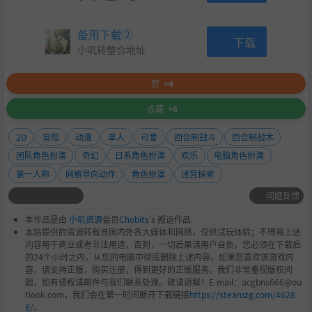
备用下载②
下载
小叽转整合地址
赞
+4
收藏
+6
2D
冒险
动漫
单人
可爱
回合制战斗
回合制战术
团队角色扮演
奇幻
日系角色扮演
欢乐
电脑角色扮演
第一人称
网格导向动作
角色扮演
迷宫探索
问题反馈
本作品是由
小叽资源
会员
Chobits
's 搬运作品.
本站提供的资源转载自国内外各大媒体和网络，仅供试玩体验；不得将上述
内容用于商业或者非法用途，否则，一切后果请用户自负。您必须在下载后
的24个小时之内，从您的电脑中彻底删除上述内容。如果您喜欢该游戏内
容，请支持正版，购买注册，得到更好的正版服务。我们非常重视版权问
题，如有侵权请邮件与我们联系处理。敬请谅解！E-mail：acgbns666@ou
tlook.com，我们会在第一时间断开下载链接
https://steamzg.com/4628
8/
。