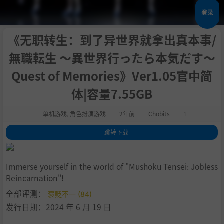
登录
《无职转生：到了异世界就拿出真本事/
無職転生 ～異世界行ったら本気だす～
Quest of Memories》Ver1.05官中简
体|容量7.55GB
单机游戏
,
角色扮演游戏
2年前
Chobits
1
跳转下载
1
.
关于这款游戏
2
.
Prologue
Immerse yourself in the world of "Mushoku Tensei: Jobless
3
.
About the Game
Reincarnation"!
4
.
系统需求
全部评测：
褒贬不一 (84)
5
.
支持作者
发行日期：2024 年 6 月 19 日
6
.
中文设置
7
.
学习版下载