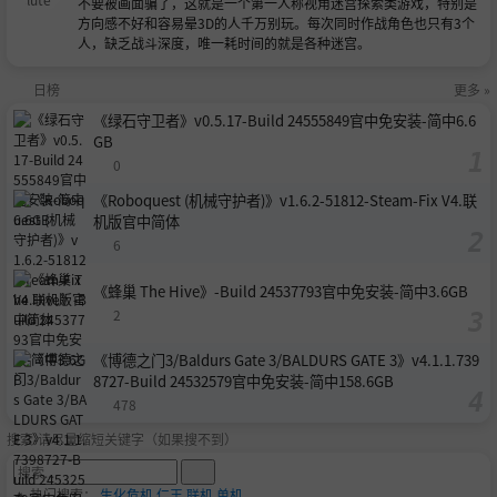
不要被画面骗了，这就是一个第一人称视角迷宫探索类游戏，特别是
方向感不好和容易晕3D的人千万别玩。每次同时作战角色也只有3个
人，缺乏战斗深度，唯一耗时间的就是各种迷宫。
日榜
更多 »
《绿石守卫者》v0.5.17-Build 24555849官中免安装-简中6.6
GB
0
《Roboquest (机械守护者)》v1.6.2-51812-Steam-Fix V4.联
机版官中简体
6
《蜂巢 The Hive》-Build 24537793官中免安装-简中3.6GB
2
《博德之门3/Baldurs Gate 3/BALDURS GATE 3》v4.1.1.739
8727-Build 24532579官中免安装-简中158.6GB
478
搜索-请尽量缩短关键字（如果搜不到）
🔥 热门搜索：
生化危机
仁王
联机
单机