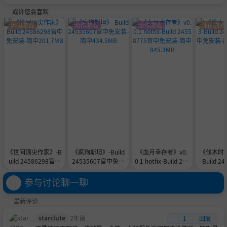
或许您会喜欢
休闲游戏
动作游戏
动作游戏
休闲游戏
《世间顶尖作家》-B
《疯狗斯坦》-Build
《血月幸存者》v0.
《伐木时刻》
uild 24586298官中
24535607官中免安
0.1 hotfix-Build 245
-Build 2
免安装-简中201.7M
装-简中434.5MB
58775官中免安装-
中免安装-简
B
简中845.3MB
M
参与讨论聊一聊
最新评论
starclute
2年前
1
回复