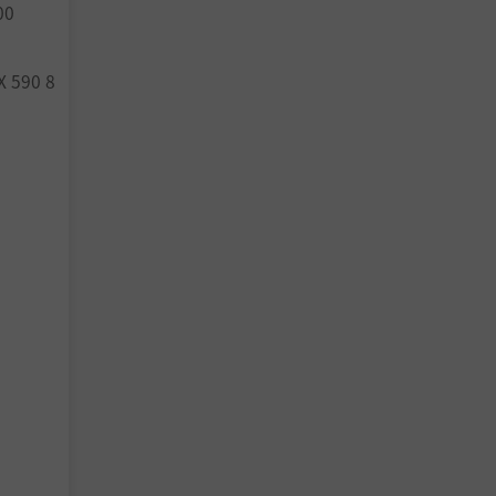
00
。神不是
这将有助
X 590 8
，铩羽而