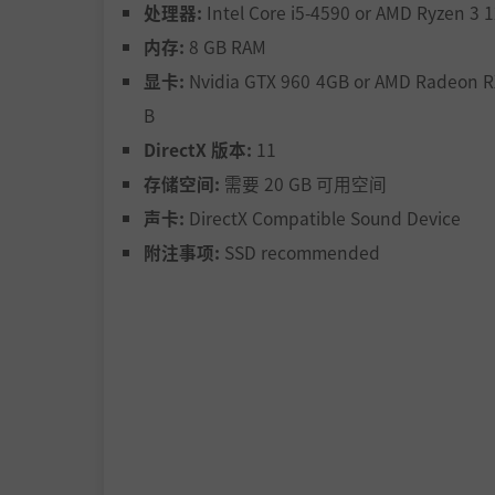
处理器:
Intel Core i5-4590 or AMD Ryzen 3 
每一块黄金都是用鲜血换来的，战争是快速致富
内存:
8 GB RAM
唯一的忧虑，还有其他民族和部落也在追求与你
显卡:
Nvidia GTX 960 4GB or AMD Radeon R
于你与敌人的小规模冲突。战争期间成熟的资源
归。为黄金城最强大统治者的荣誉而战，El Dora
B
DirectX 版本:
11
存储空间:
需要 20 GB 可用空间
声卡:
DirectX Compatible Sound Device
附注事项:
SSD recommended