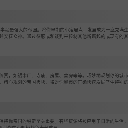
尤卡坦半岛最强大的帝国。将你早期的小定居点，发展成为一座充满
并安抚众神。通过征服或和谈判来控制其他新崛起的或现有的
负责，如锯木厂、寺庙、房屋、营房等等。巧妙地规划你的城
。精心规划的帝国板块，将对你城市的正确快速发展产生特别
保持你帝国的稳定至关重要。有些资源将被应用于日常的生活
规划你的小规模战争十分重要。