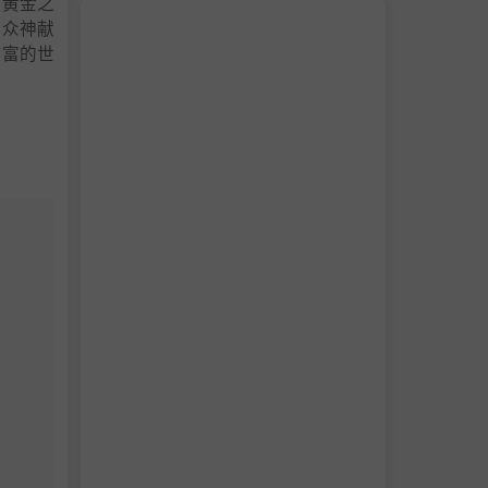
得黄金之
向众神献
财富的世