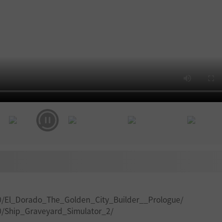
0/El_Dorado_The_Golden_City_Builder__Prologue/
0/Ship_Graveyard_Simulator_2/