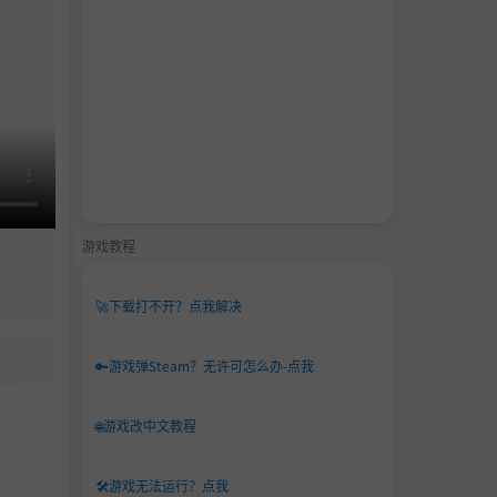
游戏教程
🚀
下载打不开？点我解决
🔑
游戏弹Steam？无许可怎么办-点我
🌐
游戏改中文教程
🛠️
游戏无法运行？点我