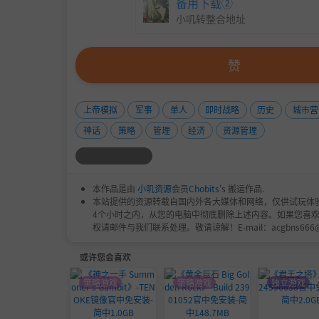
备用下载②
小叽转整合地址
赞
上帝模拟
军事
单人
即时战略
历史
城市营
神话
策略
管理
经济
资源管理
本作品是由
小叽资源
会员
Chobits
's 搬运作品.
本站提供的资源转载自国内外各大媒体和网络，仅供试玩体
4个小时之内，从您的电脑中彻底删除上述内容。如果您喜
权请邮件与我们联系处理。敬请谅解！E-mail：acgbns666
或许您会喜欢
策略游戏
策略游戏
独立游戏