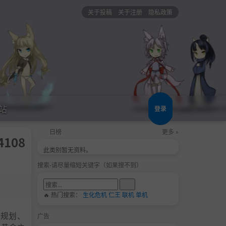
关于投稿
关于注册
隐私政策
站
登录
日榜
更多 »
4108
此类别暂无资料。
搜索-请尽量缩短关键字（如果搜不到）
🔥 热门搜索：
生化危机
仁王
联机
单机
中规划、
广告