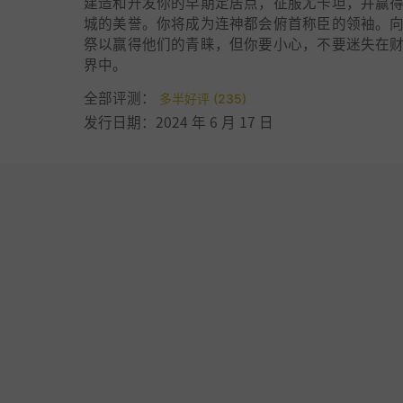
建造和开发你的早期定居点，征服尤卡坦，并赢
城的美誉。你将成为连神都会俯首称臣的领袖。
祭以赢得他们的青睐，但你要小心，不要迷失在
界中。
全部评测：
多半好评 (235)
发行日期：2024 年 6 月 17 日