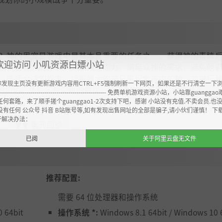
？神的恩宠是游戏中最基本且重要的任务之一。获得神的青睐
欢迎访问 小叽资源白嫖小站
获得更强大的军事实力和政治能力。满足众神的需求，避免他
。选择合适的奴隶，组织盛大的节日来纪念选中的神，并举行
你发现主页没有更新游戏内容用CTRL+F5强制刷新一下网页，如果还是不行清空一下
的护佑，免受各种灾难的侵扰，或者你的农场和田地将增产。
----------------------------------------------------- 免费单机游戏资源小站，小站靠guangg
任何套路，来了顺手搓个guanggao1-2次支持下吧，感谢 小站没有充值.不卖会员.也
没有任何 公众号 抖音 B站账号等,如有发现出售网址的全部是骗子,请小伙们谨慎！ 下
开解决办法：
展开阅读
▼▼
已阅
关于阿里云盘无文件
得到。每一次重复性的节日或盛大的一次性节日，都需要献祭
灾难或者其他阻碍你城市发展的问题。有些时候会或多或少地
或者躲开一场在你城市造成严重破坏的巨大龙卷风。好好规划
推荐配置:
的愤怒。
需要 64 位处理器和操作系统
 64bit
操作系统 *:
Windows 8.1 64bit / Windows 10 