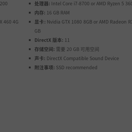
1200
处理器:
Intel Core i7-8700 or AMD Ryzen 5 36
的最简单方法。掠夺资源，赚取奴隶，征服发展所需的新土地
内存:
16 GB RAM
相同的目标。组织军队进行远征，使用资源加固战线或防线，
X 460 4G
显卡:
Nvidia GTX 1080 8GB or AMD Radeon R
管理，将影响到你的人民是否会带着礼物胜利凯旋，还是失败
do！
GB
DirectX 版本:
11
存储空间:
需要 20 GB 可用空间
声卡:
DirectX Compatible Sound Device
附注事项:
SSD recommended