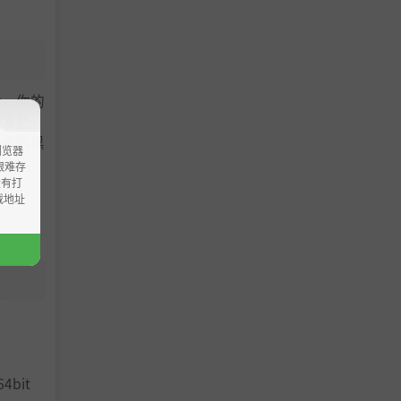
后，你的
们发怒。
秘密的黑
浏览器
ao艰难存
没有打
载地址
。如果你
征税，但
向神灵献
64bit