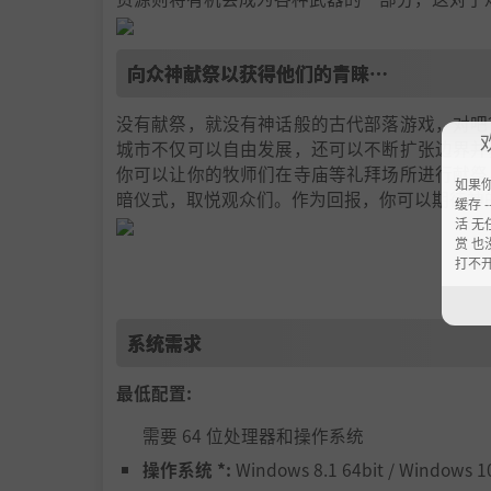
向众神献祭以获得他们的青睐…
没有献祭，就没有神话般的古代部落游戏，对吧
城市不仅可以自由发展，还可以不断扩张边界并
你可以让你的牧师们在寺庙等礼拜场所进行献祭
如果
暗仪式，取悦观众们。作为回报，你可以期待神
缓存 --
活 无
赏 也
打不
…或者准备好迎接他们的愤怒
黄金、财富、超速的发展…不会那么轻而易举的
系统需求
碰巧忘记了献祭，神灵则会给你的帝国带来众多
最好还是躲开击中你房屋并使城市着火的闪电，
最低配置:
祭献的时间和物品，因为没有凡人能够逃过他们
需要 64 位处理器和操作系统
操作系统 *:
Windows 8.1 64bit / Windows 10
征服和奴役邻国人