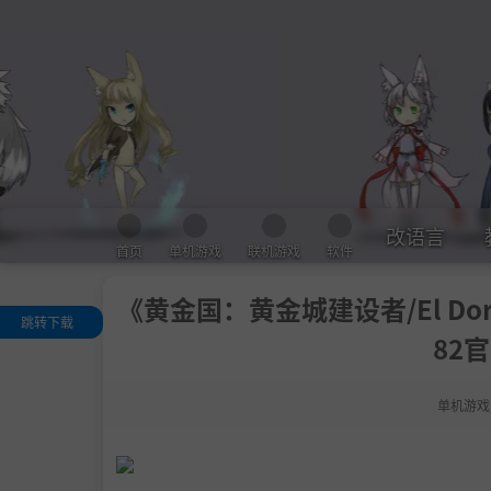
改语言
首页
单机游戏
联机游戏
软件
《黄金国：黄金城建设者/El Dorado T
跳转下载
82官
关于这款游戏
.
建立尤卡坦最
大、最广阔的帝
单机游戏
.
成为你神话城
的建筑领袖