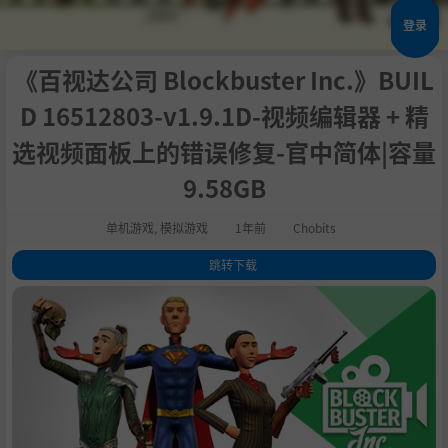
登录
《百视达公司 Blockbuster Inc.》BUIL
D 16512803-v1.9.1D-视频编辑器 + 精
选视频面板上的错误修复-官中简体|容量
9.58GB
单机游戏
,
模拟游戏
1年前
Chobits
跳转下载
1
.
关于这款游戏
2
.
创建您的梦想电影工作室
3
.
驾驭电影历史
4
.
发掘并培养 Filmwood 的最亮星
5
.
实现你的电影视觉
6
.
系统需求
7
.
支持作者