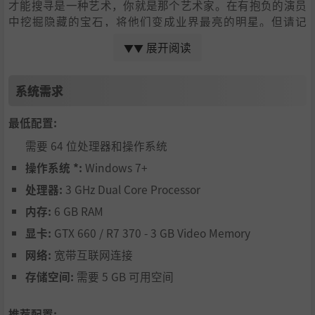
才能搜寻是一种艺术，你就是那个艺术家。在有抱负的演员
中挖掘隐藏的宝石，将他们变成业界最亮的明星。但请记
住，每个明星都有其独特的特性和需求。处理天后和游刃有
展开阅读
▼▼
余的操作者的气质将考验你的管理敏锐度。
实现你的电影视觉
系统需求
欢迎来到电影制作的核心，你不只是在制作电影，而是在打
最低配置:
造电影体验。利用我们创新的 Direct Scene 功能，控制你电
需要 64 位处理器和操作系统
影的每一个方面 - 从选择演员和设计布景到调整灯光和导演
场景。
操作系统 *:
Windows 7+
在 Blockbuster Inc.，你的电影梦想将变为现实。准备好行
处理器:
3 GHz Dual Core Processor
动了吗？
内存:
6 GB RAM
显卡:
GTX 660 / R7 370 - 3 GB Video Memory
网络:
宽带互联网连接
存储空间:
需要 5 GB 可用空间
推荐配置: