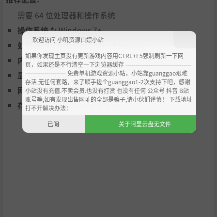
需要 64 位处理器和操作系统
操作系统 *:
Windows 7+
欢迎访问 小叽资源白嫖小站
处理器:
3.2 GHz Quad Core Processor
如果你发现主页没有更新游戏内容用CTRL+F5强制刷新一下网
内存:
8 GB RAM
页，如果还是不行清空一下浏览器缓存 ----------------------------------
--------------------- 免费单机游戏资源小站，小站靠guanggao艰难
显卡:
GTX 1060
存活 无任何套路，来了顺手搓个guanggao1-2次支持下吧，感谢
网络:
宽带互联网连接
小站没有充值.不卖会员.也没有打赏 也没有任何 公众号 抖音 B站
账号等,如有发现出售网址的全部是骗子,请小伙们谨慎！ 下载地址
存储空间:
需要 5 GB 可用空间
打不开解决办法：
已阅
关于阿里云盘无文件