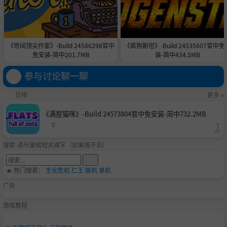
《世间顶尖作家》-Build 24586298官中
《疯狗斯坦》-Build 24535607官中免
免安装-简中201.7MB
装-简中434.5MB
参与讨论聊一聊
日榜
更多 »
《满屋猫咪》-Build 24573804官中免安装-简中732.2MB
0
搜索-请尽量缩短关键字（如果搜不到）
🔥 热门搜索：
生化危机
仁王
联机
单机
广告
游戏教程