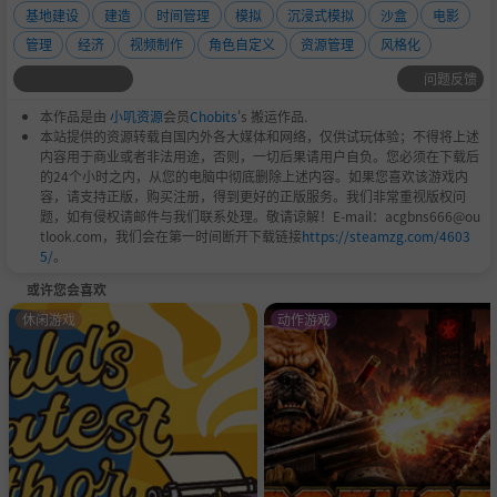
基地建设
建造
时间管理
模拟
沉浸式模拟
沙盒
电影
管理
经济
视频制作
角色自定义
资源管理
风格化
问题反馈
本作品是由
小叽资源
会员
Chobits
's 搬运作品.
本站提供的资源转载自国内外各大媒体和网络，仅供试玩体验；不得将上述
内容用于商业或者非法用途，否则，一切后果请用户自负。您必须在下载后
的24个小时之内，从您的电脑中彻底删除上述内容。如果您喜欢该游戏内
容，请支持正版，购买注册，得到更好的正版服务。我们非常重视版权问
题，如有侵权请邮件与我们联系处理。敬请谅解！E-mail：acgbns666@ou
tlook.com，我们会在第一时间断开下载链接
https://steamzg.com/4603
5/
。
或许您会喜欢
休闲游戏
动作游戏