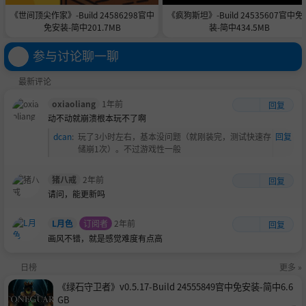
《世间顶尖作家》-Build 24586298官中
《疯狗斯坦》-Build 24535607官中免
免安装-简中201.7MB
装-简中434.5MB
参与讨论聊一聊
最新评论
oxiaoliang
1年前
回复
动不动就崩溃根本玩不了啊
dcan
:
玩了3小时左右，基本没问题（就刚装完，测试快速存
回复
储崩1次）。不过游戏性一般
猪八戒
2年前
回复
请问，能更新吗
L月色
订阅者
2年前
回复
画风不错，就是感觉难度有点高
日榜
更多 »
《绿石守卫者》v0.5.17-Build 24555849官中免安装-简中6.6
GB