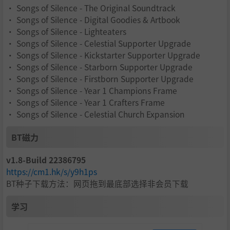
挑战目标
– 完成多层次的目标，提升重玩价值。
• Songs of Silence - The Original Soundtrack
• Songs of Silence - Digital Goodies & Artbook
持续更新
– 场景模式将定期新增，不断拓展游戏内容和战
• Songs of Silence - Lighteaters
略可能性！
• Songs of Silence - Celestial Supporter Upgrade
• Songs of Silence - Kickstarter Supporter Upgrade
• Songs of Silence - Starborn Supporter Upgrade
• Songs of Silence - Firstborn Supporter Upgrade
• Songs of Silence - Year 1 Champions Frame
• Songs of Silence - Year 1 Crafters Frame
• Songs of Silence - Celestial Church Expansion
BT磁力
v1.8-Build 22386795
https://cm1.hk/s/y9h1ps
BT种子下载方法：网页拖到最底部选择非会员下载
学习