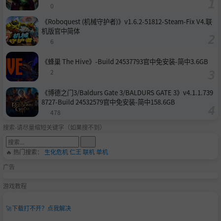
0
《Roboquest (机械守护者)》v1.6.2-51812-Steam-Fix V4.联
机版官中简体
6
《蜂巢 The Hive》-Build 24537793官中免安装-简中3.6GB
2
《博德之门3/Baldurs Gate 3/BALDURS GATE 3》v4.1.1.739
8727-Build 24532579官中免安装-简中158.6GB
478
搜索-请尽量缩短关键字（如果搜不到）
🔥 热门搜索：
生化危机
仁王
联机
单机
广告
游戏教程
🚀
下载打不开？点我解决