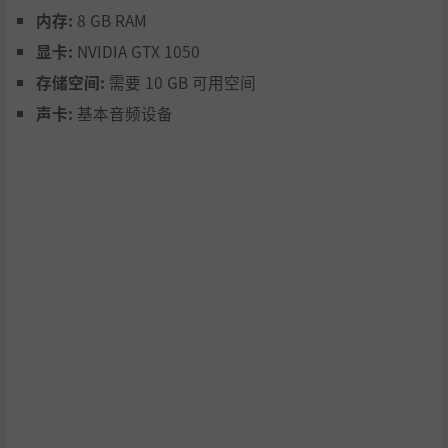
内存:
8 GB RAM
显卡:
NVIDIA GTX 1050
存储空间:
需要 10 GB 可用空间
声卡:
基本音频设备
沉浸在新艺术风格的世界中，明亮与美丽提升你的策略体
验。
多样化的势力
– 3个独特势力、13种英雄职业、37种变
化。
丰富的战术深度
– 部署113个单位，使用38种以上的神器
强化军队，并掌握150多种技能影响战局、军队管理和王
国发展。
生动的世界设计
– 探索22个独特地点，涵盖多个生态区
域，每个区域提供战略优势，如资源加成、部队治疗和战
争迷雾视野。