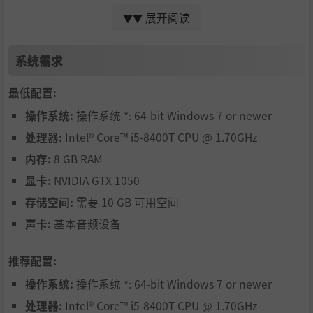
在100多张随机遭遇战地图上测试你的策略能力，单人、合
展开阅读
▼▼
作或多人对战模式带来无穷的可玩性。
多样的地图选项
– 可选择3种大小（S、M、L）和2种布局
系统需求
（单边或双边），打造个性化的战术体验。
最低配置:
灵活的玩法
– 参与自由混战或合作战斗，最多可支持6名
操作系统:
操作系统 *: 64-bit Windows 7 or newer
玩家！
处理器:
Intel® Core™ i5-8400T CPU @ 1.70GHz
游戏规则修改器
– 通过“命运”改变战斗规则。
内存:
8 GB RAM
显卡:
NVIDIA GTX 1050
存储空间:
需要 10 GB 可用空间
声卡:
基本音频设备
推荐配置:
操作系统:
操作系统 *: 64-bit Windows 7 or newer
处理器:
Intel® Core™ i5-8400T CPU @ 1.70GHz