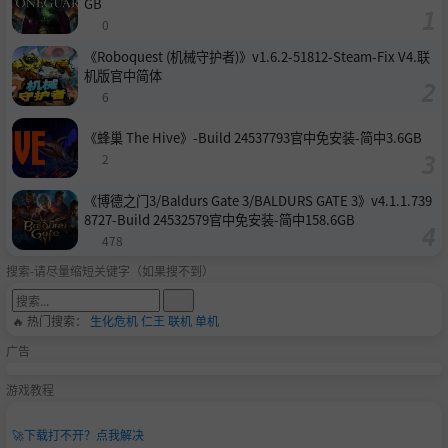
GB
0
《Roboquest (机械守护者)》v1.6.2-51812-Steam-Fix V4.联
机版官中简体
6
《蜂巢 The Hive》-Build 24537793官中免安装-简中3.6GB
2
《博德之门3/Baldurs Gate 3/BALDURS GATE 3》v4.1.1.739
8727-Build 24532579官中免安装-简中158.6GB
478
搜索-请尽量缩短关键字（如果搜不到）
🔥 热门搜索：
生化危机
仁王
联机
单机
广告
游戏教程
🚀
下载打不开？点我解决