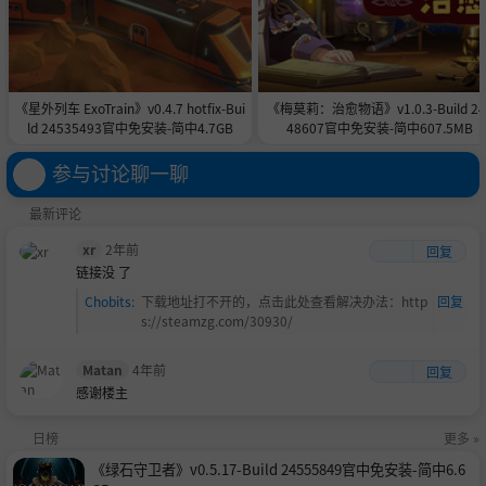
《星外列车 ExoTrain》v0.4.7 hotfix-Bui
《梅莫莉：治愈物语》v1.0.3-Build 24
ld 24535493官中免安装-简中4.7GB
48607官中免安装-简中607.5MB
参与讨论聊一聊
最新评论
xr
2年前
回复
链接没 了
Chobits
:
下载地址打不开的，点击此处查看解决办法：http
回复
s://steamzg.com/30930/
Matan
4年前
回复
感谢楼主
日榜
更多 »
《绿石守卫者》v0.5.17-Build 24555849官中免安装-简中6.6