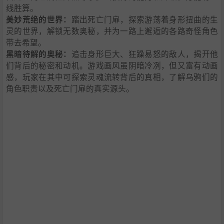
线胜算。
美妙荒绝的世界：
踏出死亡门扉，探索游荡着身形扭曲的生
灵的世界，解锁无数奥秘，并为一路上邂逅的各路奇怪角色
带去希望。
黑暗待解的奥秘：
追击身形巨大、狂躁易怒的敌人，揭开他
们背后的秘密和动机。游戏画风虽阴暗冷冽，但又富有动画
感，玩家在其中可探索灵魂流转背后的真相，了解乌鸦们的
角色职责以及死亡门扉的真实源头。