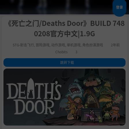
登录
《死亡之门/Deaths Door》BUILD 748
0208官方中文|1.9G
STG-射击飞行
,
冒险游戏
,
动作游戏
,
单机游戏
,
角色扮演游戏
2年前
Chobits
3
跳转下载
1
.
关于这款游戏
2
.
系统需求
3
.
支持作者
4
.
学习版下载