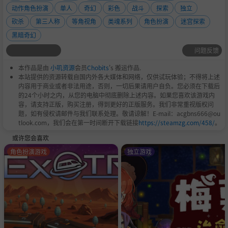
动作角色扮演
单人
奇幻
彩色
战斗
探索
独立
砍杀
第三人称
等角视角
类魂系列
角色扮演
迷宫探索
黑暗奇幻
问题反馈
本作品是由
小叽资源
会员
Chobits
's 搬运作品.
本站提供的资源转载自国内外各大媒体和网络，仅供试玩体验；不得将上述
内容用于商业或者非法用途，否则，一切后果请用户自负。您必须在下载后
的24个小时之内，从您的电脑中彻底删除上述内容。如果您喜欢该游戏内
容，请支持正版，购买注册，得到更好的正版服务。我们非常重视版权问
题，如有侵权请邮件与我们联系处理。敬请谅解！E-mail：acgbns666@ou
tlook.com，我们会在第一时间断开下载链接
https://steamzg.com/458/
。
或许您会喜欢
角色扮演游戏
独立游戏