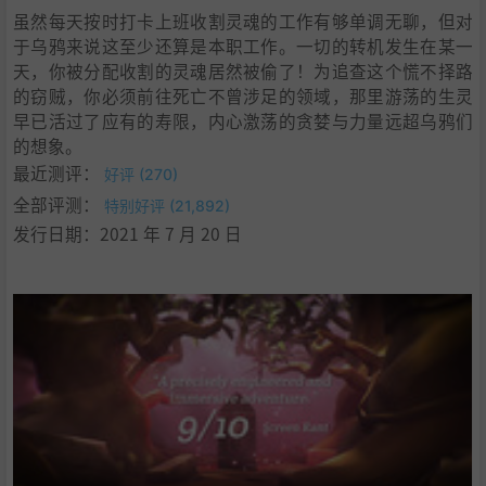
虽然每天按时打卡上班收割灵魂的工作有够单调无聊，但对
于乌鸦来说这至少还算是本职工作。一切的转机发生在某一
天，你被分配收割的灵魂居然被偷了！为追查这个慌不择路
的窃贼，你必须前往死亡不曾涉足的领域，那里游荡的生灵
早已活过了应有的寿限，内心激荡的贪婪与力量远超乌鸦们
的想象。
最近测评：
好评 (270)
全部评测：
特别好评 (21,892)
发行日期：2021 年 7 月 20 日