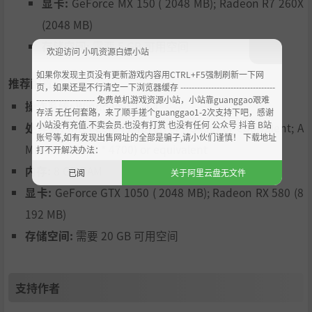
显卡:
GeForce MX 150 ( 2048 MB); Radeon R7 260X
(2048 MB)
存储空间:
需要 5 GB 可用空间
欢迎访问 小叽资源白嫖小站
如果你发现主页没有更新游戏内容用CTRL+F5强制刷新一下网
推荐配置:
页，如果还是不行清空一下浏览器缓存 ----------------------------------
--------------------- 免费单机游戏资源小站，小站靠guanggao艰难
操作系统:
Windows 10 x64
存活 无任何套路，来了顺手搓个guanggao1-2次支持下吧，感谢
小站没有充值.不卖会员.也没有打赏 也没有任何 公众号 抖音 B站
处理器:
Intel Core i5-4670K (4 * 3400) or equivalent; A
账号等,如有发现出售网址的全部是骗子,请小伙们谨慎！ 下载地址
MD FX-8350 (8 * 4700) or equivalent
打不开解决办法：
内存:
8 GB RAM
已阅
关于阿里云盘无文件
显卡:
GeForce GTX 1050 ( 2048 MB); Radeon RX 580 (8
192 MB)
存储空间:
需要 20 GB 可用空间
支持作者