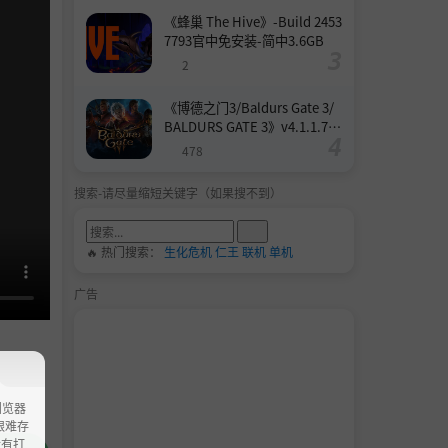
《蜂巢 The Hive》-Build 2453
7793官中免安装-简中3.6GB
2
《博德之门3/Baldurs Gate 3/
BALDURS GATE 3》v4.1.1.739
8727-Build 24532579官中免安
478
装-简中158.6GB
搜索-请尽量缩短关键字（如果搜不到）
🔥 热门搜索：
生化危机
仁王
联机
单机
广告
浏览器
ao艰难存
没有打