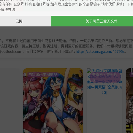
收藏
没有任何 公众号 抖音 B站账号等,如有发现出售网址的全部是骗子,请小伙们谨慎！ 下
开解决办法：
已阅
关于阿里云盘无文件
验；不得将上述内容用于商业或者非法用途，否则，一切后果请用户自负。您必须在下
欢该游戏内容，请支持正版，购买注册，得到更好的正版服务。我们非常重视版权问题
@outlook.com，我们会在第一时间断开下载链接
https://steamzg.com/45795/
。
书籍漫画美图影视
书籍漫画美图影
视