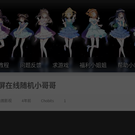
教程
问题反馈
求游戏
福利小姐姐
帮助小
屏在线随机小哥哥
美图影视
4年前
Chobits
1