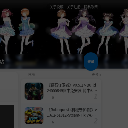
关于投稿
关于注册
隐私政策
站
登录
日榜
更多 »
《绿石守卫者》v0.5.17-Build
24555849官中免安装-简中6.6
GB
0
《Roboquest (机械守护者)》v
1.6.2-51812-Steam-Fix V4.联
机版官中简体
6