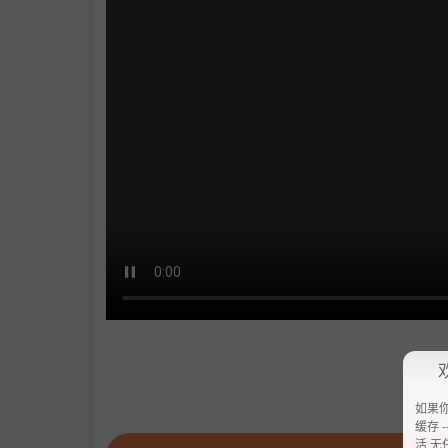
如果
缓存 --
活 无