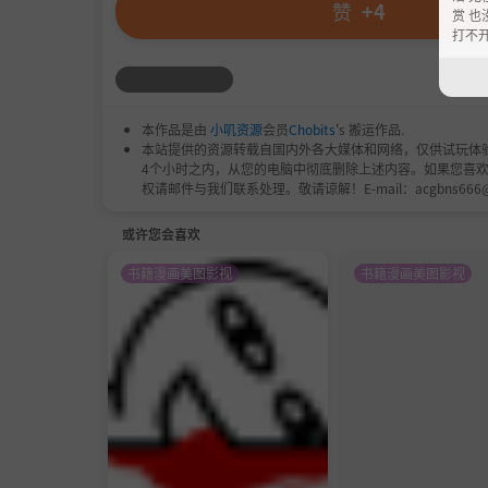
赞
+4
赏 也
打不
本作品是由
小叽资源
会员
Chobits
's 搬运作品.
本站提供的资源转载自国内外各大媒体和网络，仅供试玩体
4个小时之内，从您的电脑中彻底删除上述内容。如果您喜
权请邮件与我们联系处理。敬请谅解！E-mail：acgbns666
或许您会喜欢
书籍漫画美图影视
书籍漫画美图影视