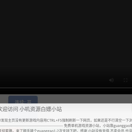
连续: 开
欢迎访问 小叽资源白嫖小站
换一个
你发现主页没有更新游戏内容用CTRL+F5强制刷新一下网页，如果还是不行清空一下
----------------------------------------------------- 免费单机游戏资源小站，小站靠guangg
任何套路，来了顺手搓个guanggao1-2次支持下吧，感谢 小站没有充值.不卖会员.也