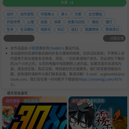
收藏
+2
动作
动作冒险
华丽格斗
单人
可爱
太空模拟
开放世界
心理
拟真
探索
收集马拉松
模拟
潜行
生存
生活模拟
电影式
科幻
迷幻
隐藏物体
黑暗奇幻
问题反馈
本作品是由
小叽资源
会员
Chobits
's 搬运作品.
本站提供的资源转载自国内外各大媒体和网络，仅供试玩体验；不得将上述
内容用于商业或者非法用途，否则，一切后果请用户自负。您必须在下载后
的24个小时之内，从您的电脑中彻底删除上述内容。如果您喜欢该游戏内
容，请支持正版，购买注册，得到更好的正版服务。我们非常重视版权问
题，如有侵权请邮件与我们联系处理。敬请谅解！E-mail：acgbns666@ou
tlook.com，我们会在第一时间断开下载链接
https://steamzg.com/4576
3/
。
或许您会喜欢
动作游戏
单机游戏
冒险游戏
单机游戏