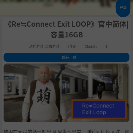
登录
《Re≒Connect Exit LOOP》官中简体|
容量16GB
动作游戏
,
单机游戏
2年前
Chobits
1
跳转下载
1
.
关于这款游戏
2
.
系统需求
3
.
支持作者
4
.
学习版下载
被困在无尽的循环站里 如果发现异常，则转到红色区域；如