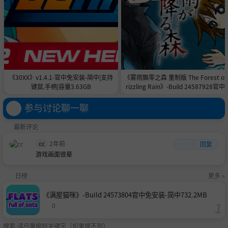
《30XX》v1.4.1-官中免安装-简中|支持
《雾雨飘零之森 重制版 The Forest of
键鼠.手柄|容量3.63GB
rizzling Rain》-Build 24587928官中
安装-简中|容量996.7MB
参与讨论聊一聊
最新评论
cc
2年前
回复
游戏画面很晕
日榜
更多 »
《满屋猫咪》-Build 24573804官中免安装-简中732.2MB
0
搜索-请尽量缩短关键字（如果搜不到）