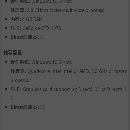
操作系统:
Windows 10 64-bit.
处理器:
2.0 GHz or faster multi-core processor
内存:
4 GB RAM
显卡:
GeForce GTX 1070
DirectX 版本:
11
推荐配置:
操作系统:
Windows 10 64-bit.
处理器:
Quad-core Intel Intel or AMD, 2.5 GHz or faster
processor
显卡:
Graphics card supporting DirectX 11 or DirectX 1
2
DirectX 版本:
12