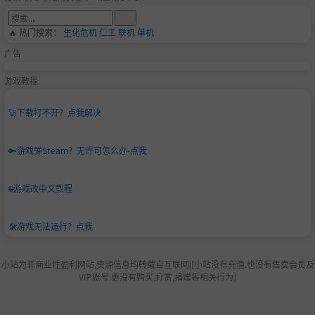
🔥 热门搜索：
生化危机
仁王
联机
单机
广告
游戏教程
🚀
下载打不开？点我解决
🔑
游戏弹Steam？无许可怎么办-点我
🌐
游戏改中文教程
🛠️
游戏无法运行？点我
小站为非商业性盈利网站,资源信息均转载自互联网|[小站没有充值.也没有售卖会员及
VIP账号.更没有购买,打赏,捐赠等相关行为]