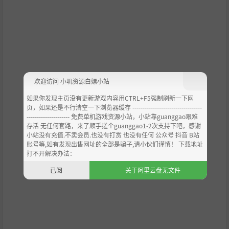
欢迎访问 小叽资源白嫖小站
如果你发现主页没有更新游戏内容用CTRL+F5强制刷新一下网
页，如果还是不行清空一下浏览器缓存 ----------------------------------
--------------------- 免费单机游戏资源小站，小站靠guanggao艰难
存活 无任何套路，来了顺手搓个guanggao1-2次支持下吧，感谢
小站没有充值.不卖会员.也没有打赏 也没有任何 公众号 抖音 B站
账号等,如有发现出售网址的全部是骗子,请小伙们谨慎！ 下载地址
打不开解决办法：
已阅
关于阿里云盘无文件