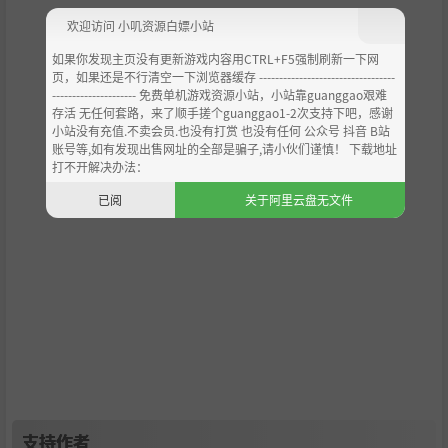
欢迎访问 小叽资源白嫖小站
如果你发现主页没有更新游戏内容用CTRL+F5强制刷新一下网
页，如果还是不行清空一下浏览器缓存 ----------------------------------
--------------------- 免费单机游戏资源小站，小站靠guanggao艰难
存活 无任何套路，来了顺手搓个guanggao1-2次支持下吧，感谢
小站没有充值.不卖会员.也没有打赏 也没有任何 公众号 抖音 B站
账号等,如有发现出售网址的全部是骗子,请小伙们谨慎！ 下载地址
打不开解决办法：
已阅
关于阿里云盘无文件
支持作者