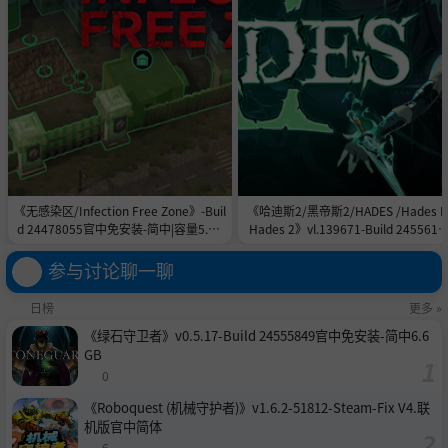
《无感染区/Infection Free Zone》-Buil
《哈迪斯2/黑帝斯2/HADES /Hades II
d 24478055官中免安装-简中|容量5.8G
Hades 2》vl.139671-Build 2455615
B
官中免安装-简中|容量11.0GB
参与讨论聊一聊
日榜
更多 »
《绿石守卫者》v0.5.17-Build 24555849官中免安装-简中6.6
GB
0
《Roboquest (机械守护者)》v1.6.2-51812-Steam-Fix V4.联
机版官中简体
6