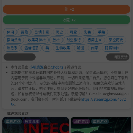
赞
+2
收藏
+2
休闲
冒险
剧情丰富
历史
可爱
彩色
手绘
指向点击
收集马拉松
放松
时空旅行
极简主义
架空历史
治愈系
温馨惬意
猫
生物收集
解谜
阖家
隐藏物体
问题反馈
本作品是由
小叽资源
会员
Chobits
's 搬运作品.
本站提供的资源转载自国内外各大媒体和网络，仅供试玩体验；不得将上述
内容用于商业或者非法用途，否则，一切后果请用户自负。您必须在下载后
的24个小时之内，从您的电脑中彻底删除上述内容。如果您喜欢该游戏内
容，请支持正版，购买注册，得到更好的正版服务。我们非常重视版权问
题，如有侵权请邮件与我们联系处理。敬请谅解！E-mail：acgbns666@ou
tlook.com，我们会在第一时间断开下载链接
https://steamzg.com/4572
8/
。
或许您会喜欢
单机游戏
独立游戏
动作游戏
单机游戏