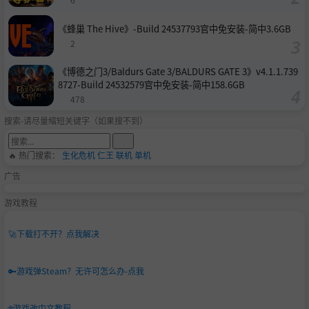
《蜂巢 The Hive》-Build 24537793官中免安装-简中3.6GB
2
《博德之门3/Baldurs Gate 3/BALDURS GATE 3》v4.1.1.739
8727-Build 24532579官中免安装-简中158.6GB
478
搜索-请尽量缩短关键字（如果搜不到）
🔥 热门搜索：
生化危机
仁王
联机
单机
广告
游戏教程
🚀
下载打不开？点我解决
🔑
游戏弹Steam？无许可怎么办-点我
🌐
游戏改中文教程