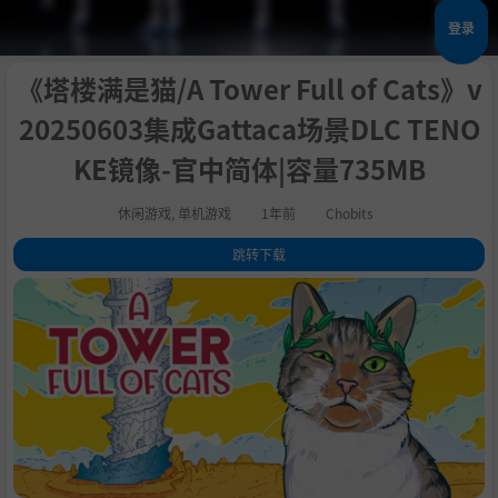
登录
《塔楼满是猫/A Tower Full of Cats》v
20250603集成Gattaca场景DLC TENO
KE镜像-官中简体|容量735MB
休闲游戏
,
单机游戏
1年前
Chobits
跳转下载
1
.
关于此游戏
2
.
系统需求
3
.
支持作者
4
.
中文设置
5
.
学习