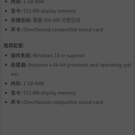
内存:
1 GB RAM
显卡:
512 MB display memory
存储空间:
需要 800 MB 可用空间
声卡:
DirectSound-compatible sound card
推荐配置:
操作系统:
Windows 10 or superior
处理器:
Requires a 64-bit processor and operating syst
em
内存:
1 GB RAM
显卡:
512 MB display memory
声卡:
DirectSound-compatible sound card