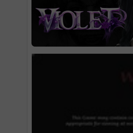
.
沉浸式生存恐
：
.
解锁过去的秘
：
.
与一切可能性
争生存：
.
明智选择您的
路：
.
真正恐怖的证
：
准备降临：
.
系统需求
.
支持作者
.
学习版下载