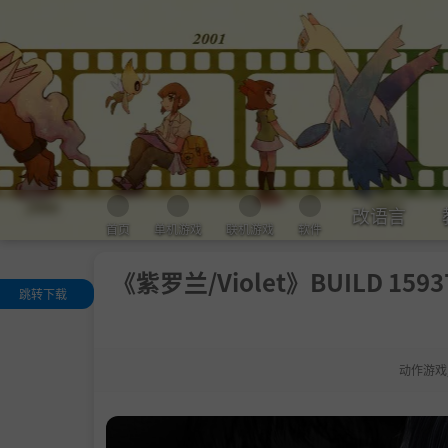
改语言
首页
单机游戏
联机游戏
软件
《紫罗兰/Violet》BUILD 1
跳转下载
关于这款游戏
.
揭开凯瑟琳·
克威尔的故事：
动作游戏
紫罗兰》——
创伤破碎天堂》
前奏
前奏到黑暗：