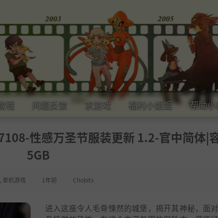
教程
问题反馈
求游戏
福利小姐姐
帮助小
5937108-性感万圣节服装更新 1.2-官中简体|
5GB
,
单机游戏
1年前
Chobits
进入这座令人毛骨悚然的城堡，揭开其神秘，面