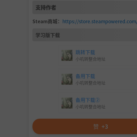
支持作者
Steam商城：
https://store.steampowered.com
学习版下载
跳转下载
小叽转整合地址
备用下载
小叽转整合地址
备用下载②
沉浸式生存恐怖：
小叽转整合地址
在基于虚幻引擎5.2打造的心理惊悚作品中穿越Si
兰将带您进入一片充满恐惧和绝望的世界。
赞
+3