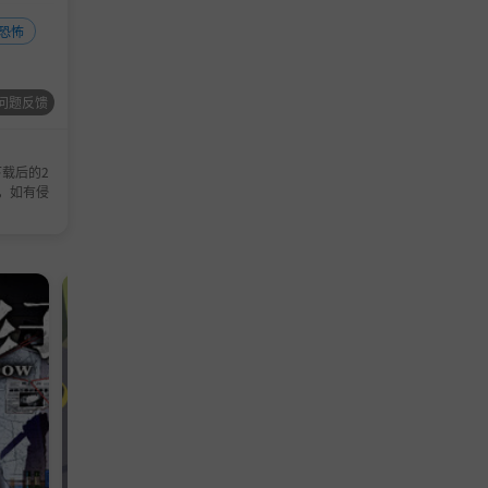
恐怖
过去的真
问题反馈
载后的2
，如有侵
动作游戏
动作游戏