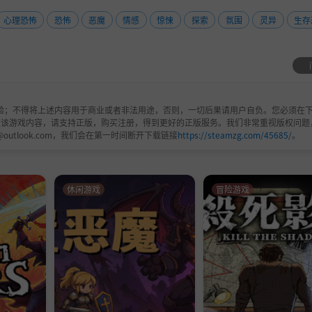
心理恐怖
恐怖
恶魔
情感
惊悚
探索
氛围
灵异
生存
丰富的文化来解开。发现隐藏的秘密，揭示马克威尔家族黑暗
验；不得将上述内容用于商业或者非法用途，否则，一切后果请用户自负。您必须在下
手，努力生存于潜伏在阴影中的恐怖。
欢该游戏内容，请支持正版，购买注册，得到更好的正版服务。我们非常重视版权问题
@outlook.com，我们会在第一时间断开下载链接
https://steamzg.com/45685/
。
所做的每一个决定都将塑造凯瑟琳的命运以及她旅程的结局。
休闲游戏
冒险游戏