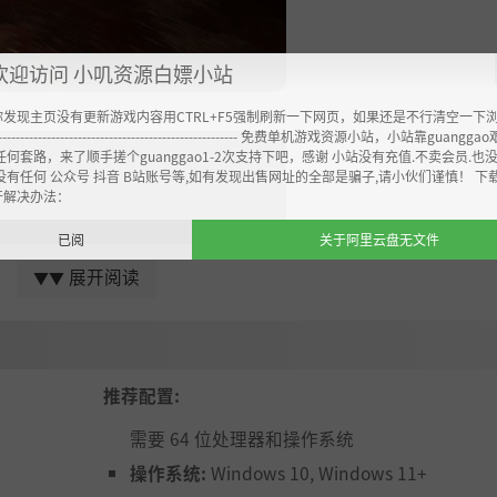
欢迎访问 小叽资源白嫖小站
你发现主页没有更新游戏内容用CTRL+F5强制刷新一下网页，如果还是不行清空一下
----------------------------------------------------- 免费单机游戏资源小站，小站靠guangg
任何套路，来了顺手搓个guanggao1-2次支持下吧，感谢 小站没有充值.不卖会员.也
没有任何 公众号 抖音 B站账号等,如有发现出售网址的全部是骗子,请小伙们谨慎！ 下
开解决办法：
已阅
关于阿里云盘无文件
展开阅读
▼▼
推荐配置:
需要 64 位处理器和操作系统
操作系统:
Windows 10, Windows 11+