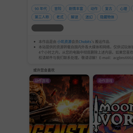
解锁过去的秘密：
90 年代
冒险
剧情丰富
动作
复古
心理
灵感来自史蒂芬·金的宇宙，《紫罗兰》提供了
第三人称
老式
解谜
迷幻
隐藏物体
相。
与一切可能性抗争生存：
本作品是由
小叽资源
会员
Chobits
's 搬运作品.
本站提供的资源转载自国内外各大媒体和网络，仅供试玩体
导航险恶的谜题，制作必需品，并智胜可怕的对
4个小时之内，从您的电脑中彻底删除上述内容。如果您喜
权请邮件与我们联系处理。敬请谅解！E-mail：acgbns666
明智选择您的道路：
或许您会喜欢
拥有7种独特结局和超过20种可解锁服装，您
动作游戏
动作游戏