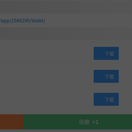
/app/2584290/Violet/
下载
下载
下载
ren's Well的诡异景观。通过肩膀视角摄像机和精心打造的氛
收藏
+1