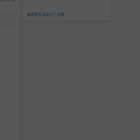
🛠️
游戏无法运行？点我