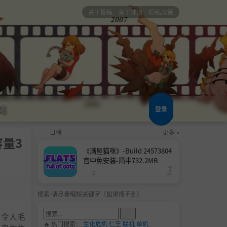
关于投稿
关于注册
隐私政策
站
登录
日榜
更多 »
容量3
《满屋猫咪》-Build 24573804
官中免安装-简中732.2MB
0
搜索-请尽量缩短关键字（如果搜不到）
对令人毛
🔥 热门搜索：
生化危机
仁王
联机
单机