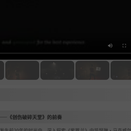
——《创伤破碎天堂》的前奏
发生前20年的时光中，深入探索《紫罗兰》中凯瑟琳·马克威