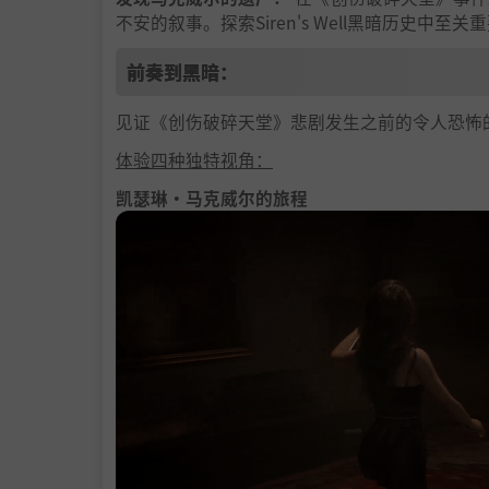
不安的叙事。探索Siren's Well黑暗历史中
前奏到黑暗：
见证《创伤破碎天堂》悲剧发生之前的令人恐怖
体验四种独特视角：
凯瑟琳·马克威尔的旅程