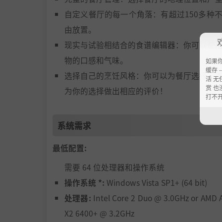
自定义餐厅的每一个角落：有超过150多种
由放置。
现实与试验相结合的食谱编辑器：你可以使
物的口感和气味。
如果
缓存 --
选择自己的烹饪风格：你可以为餐厅选择一
活 无
赏 也
为你的选择做出相应的评价！
打不
系统需求
最低配置:
需要 64 位处理器和操作系统
操作系统 *:
Windows Vista SP1+ (64 bit)
处理器:
Intel Core 2 Duo @ 3.0GHz or AMD 
X2 6400+ @ 3.2GHz