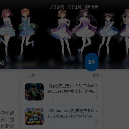
关于投稿
关于注册
隐私政策
站
登录
日榜
更多 »
《绿石守卫者》v0.5.17-Build
24555849官中免安装-简中6.6
GB
0
《Roboquest (机械守护者)》v
戏中创建
1.6.2-51812-Steam-Fix V4.联
，设计独
机版官中简体
6
制作新的