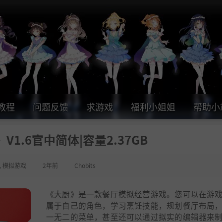
教程
问题反馈
求游戏
福利小姐姐
帮助小
》V1.6官中简体|容量2.37GB
,
模拟游戏
2年前
Chobits
《大厨》是一款餐厅模拟经营游戏。您可以在游
属于自己的角色，学习烹饪技能，规划餐厅布局
一无二的菜单，甚至还可以通过拟实的编辑器来