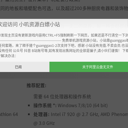
不同的地板和墙壁配色可选，以及超过200多种厨房电器和装饰
欢迎访问 小叽资源白嫖小站
用所拥有的技能和食材，创造出独一无二的菜肴，每一种食材都
你发现主页没有更新游戏内容用CTRL+F5强制刷新一下网页，如果还是不行清空一下
----------------------------------------------------- 免费单机游戏资源小站，小站靠guangg
类食物专精，肉食、海鲜或是素食，辛辣或充满异域情调的菜肴
任何套路，来了顺手搓个guanggao1-2次支持下吧，感谢 小站没有充值.不卖会员.也
没有任何 公众号 抖音 B站账号等,如有发现出售网址的全部是骗子,请小伙们谨慎！ 下
开解决办法：
已阅
关于阿里云盘无文件
推荐配置:
需要 64 位处理器和操作系统
操作系统 *:
Windows 7/8/10 (64 bit)
Athlon 64
处理器:
Intel i7 920 @ 2.7 GHz, AMD Phenom
@ 3.0 GHz