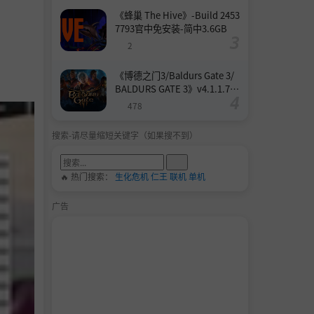
《蜂巢 The Hive》-Build 2453
7793官中免安装-简中3.6GB
2
《博德之门3/Baldurs Gate 3/
BALDURS GATE 3》v4.1.1.739
8727-Build 24532579官中免安
478
装-简中158.6GB
搜索-请尽量缩短关键字（如果搜不到）
🔥 热门搜索：
生化危机
仁王
联机
单机
广告