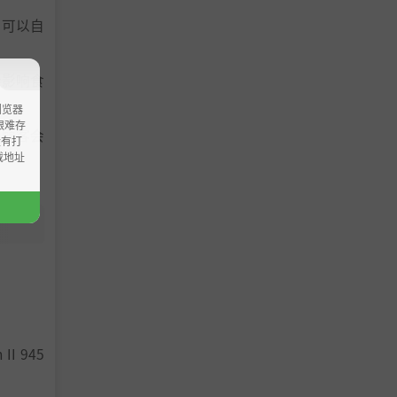
物可以自
会影响食
浏览器
ao艰难存
。顾客会
没有打
载地址
 II 945