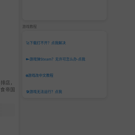
游戏教程
🚀
下载打不开？点我解决
🔑
游戏弹Steam？无许可怎么办-点我
🌐
游戏改中文教程
牛排店，
美食帝国
🛠️
游戏无法运行？点我