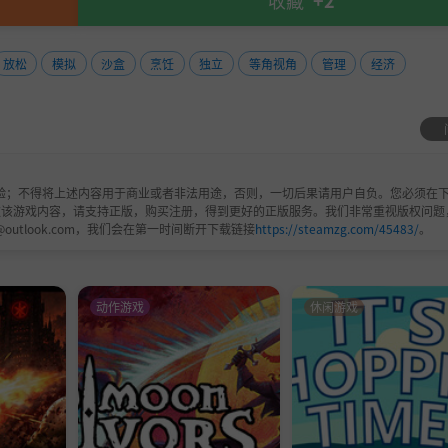
收藏
+2
放松
模拟
沙盒
烹饪
独立
等角视角
管理
经济
验；不得将上述内容用于商业或者非法用途，否则，一切后果请用户自负。您必须在下
欢该游戏内容，请支持正版，购买注册，得到更好的正版服务。我们非常重视版权问题
@outlook.com，我们会在第一时间断开下载链接
https://steamzg.com/45483/
。
动作游戏
休闲游戏