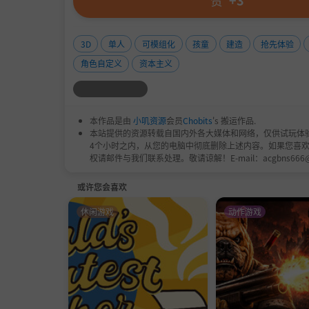
赞
+3
3D
单人
可模组化
孩童
建造
抢先体验
角色自定义
资本主义
本作品是由
小叽资源
会员
Chobits
's 搬运作品.
本站提供的资源转载自国内外各大媒体和网络，仅供试玩体
4个小时之内，从您的电脑中彻底删除上述内容。如果您喜
权请邮件与我们联系处理。敬请谅解！E-mail：acgbns666
或许您会喜欢
休闲游戏
动作游戏