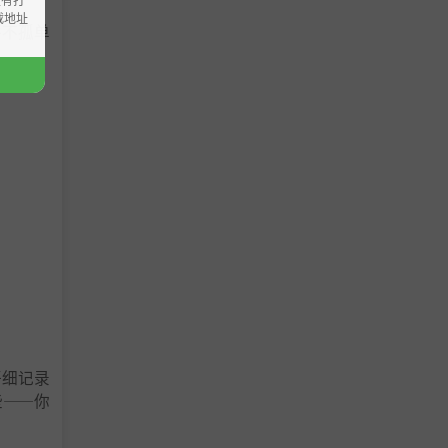
载地址
并不孤单
仔细记录
些——你