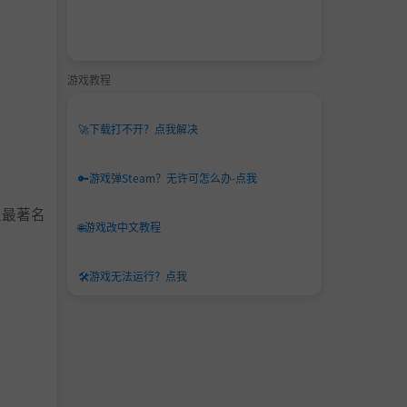
游戏教程
🚀
下载打不开？点我解决
🔑
游戏弹Steam？无许可怎么办-点我
上最著名
🌐
游戏改中文教程
🛠️
游戏无法运行？点我