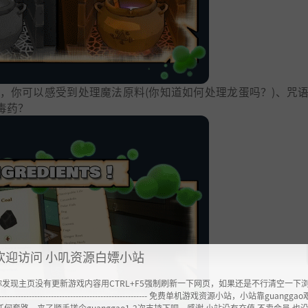
，你可以感受到处理魔法原料(你知道如何处理龙蛋吗？)、咒
毒药？
欢迎访问 小叽资源白嫖小站
你发现主页没有更新游戏内容用CTRL+F5强制刷新一下网页，如果还是不行清空一下
----------------------------------------------------- 免费单机游戏资源小站，小站靠guangg
任何套路，来了顺手搓个guanggao1-2次支持下吧，感谢 小站没有充值.不卖会员.也