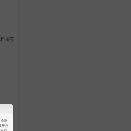
语和探索
浏览器
ao艰难存
没有打