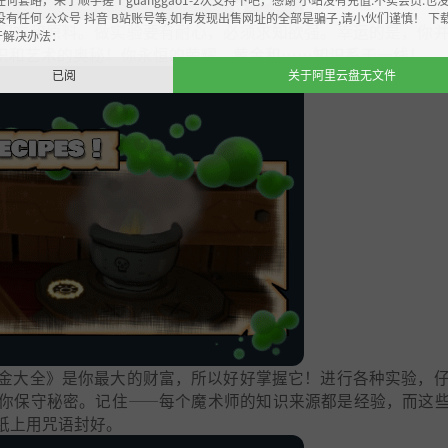
没有任何 公众号 抖音 B站账号等,如有发现出售网址的全部是骗子,请小伙们谨慎！ 下
配方和原料。做实验要有耐心，必须求知欲强。幸运的是，你
开解决办法：
识和艺术的奥秘！你永恒的荣耀，黄金和……知识系于一线！
已阅
关于阿里云盘无文件
金大全》是你最大的财富，所以好好掌握它！进行各种实验，
你保守秘密。记住——每个魔术师的知识来源都是经验，而这
纸上用咒语封好。