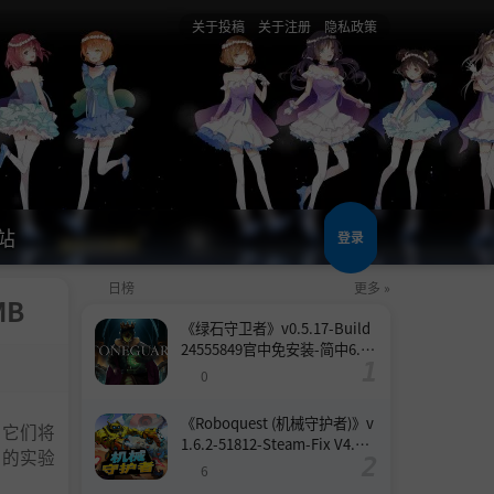
关于投稿
关于注册
隐私政策
站
登录
日榜
更多 »
MB
《绿石守卫者》v0.5.17-Build
24555849官中免安装-简中6.6
GB
0
《Roboquest (机械守护者)》v
为它们将
1.6.2-51812-Steam-Fix V4.联
你的实验
机版官中简体
6