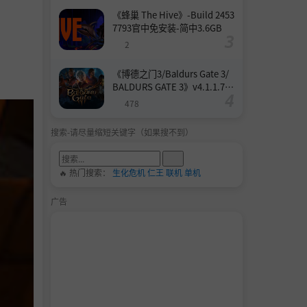
《蜂巢 The Hive》-Build 2453
7793官中免安装-简中3.6GB
2
《博德之门3/Baldurs Gate 3/
BALDURS GATE 3》v4.1.1.739
8727-Build 24532579官中免安
478
装-简中158.6GB
搜索-请尽量缩短关键字（如果搜不到）
🔥 热门搜索：
生化危机
仁王
联机
单机
广告