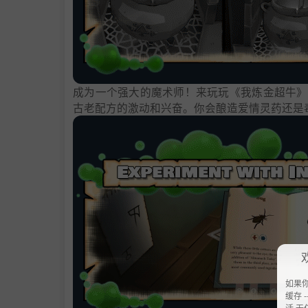
成为一个强大的魔术师！来玩玩《我炼金超牛》
古老配方的激动和兴奋。你会酿造爱情灵药还是
如果
缓存 --
活 无