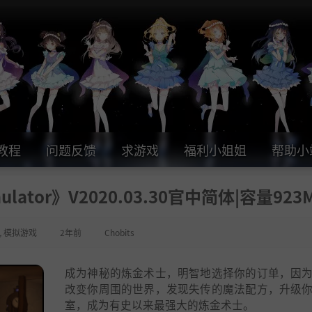
教程
问题反馈
求游戏
福利小姐姐
帮助小
ulator》V2020.03.30官中简体|容量923
,
模拟游戏
2年前
Chobits
成为神秘的炼金术士，明智地选择你的订单，因
改变你周围的世界，发现失传的魔法配方，升级
室，成为有史以来最强大的炼金术士。