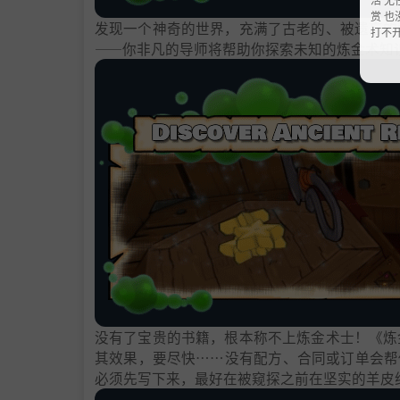
赏 也
发现一个神奇的世界，充满了古老的、被遗忘的
打不
——你非凡的导师将帮助你探索未知的炼金术知
没有了宝贵的书籍，根本称不上炼金术士！《炼
其效果，要尽快……没有配方、合同或订单会帮
必须先写下来，最好在被窥探之前在坚实的羊皮