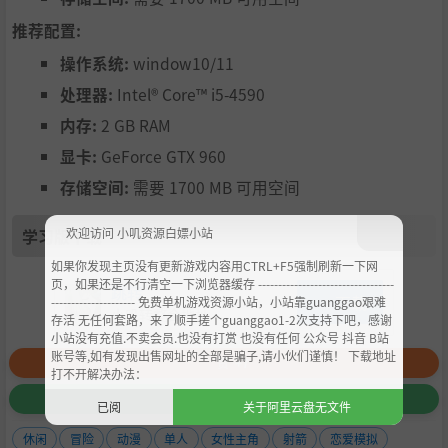
推荐配置:
操作系统:
window10/11
处理器:
Intel® Core™ i5-4590
内存:
2 GB RAM
显卡:
GeForce GTX 960
存储空间:
需要 1700 MB 可用空间
学习版下载
欢迎访问 小叽资源白嫖小站
如果你发现主页没有更新游戏内容用CTRL+F5强制刷新一下网
页，如果还是不行清空一下浏览器缓存 ----------------------------------
跳转
下载
--------------------- 免费单机游戏资源小站，小站靠guanggao艰难
小叽转整合地址
存活 无任何套路，来了顺手搓个guanggao1-2次支持下吧，感谢
小站没有充值.不卖会员.也没有打赏 也没有任何 公众号 抖音 B站
账号等,如有发现出售网址的全部是骗子,请小伙们谨慎！ 下载地址
赞
+7
打不开解决办法：
收藏
+12
已阅
关于阿里云盘无文件
休闲
冒险
动漫
单人
女性主角
射箭
恋爱模拟