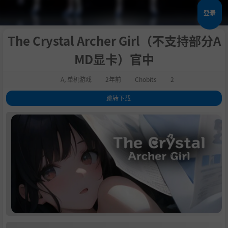
登录
The Crystal Archer Girl（不支持部分A
MD显卡）官中
A
,
单机游戏
2年前
Chobits
2
跳转下载
1
.
2
.
关于这款游戏
3
.
支持作者
4
.
系统需求
5
.
学习版下载