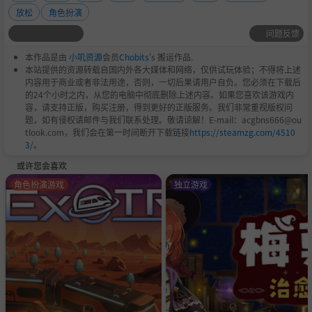
放松
角色扮演
问题反馈
本作品是由
小叽资源
会员
Chobits
's 搬运作品.
本站提供的资源转载自国内外各大媒体和网络，仅供试玩体验；不得将上述
内容用于商业或者非法用途，否则，一切后果请用户自负。您必须在下载后
的24个小时之内，从您的电脑中彻底删除上述内容。如果您喜欢该游戏内
容，请支持正版，购买注册，得到更好的正版服务。我们非常重视版权问
题，如有侵权请邮件与我们联系处理。敬请谅解！E-mail：acgbns666@ou
tlook.com，我们会在第一时间断开下载链接
https://steamzg.com/4510
3/
。
或许您会喜欢
角色扮演游戏
独立游戏