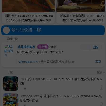
《星外列车 ExoTrain》v0.4.7 hotfix-Bui
《梅莫莉：治愈物语》v1.0.3-Build 24
ld 24535493官中免安装-简中4.7GB
48607官中免安装-简中607.5MB
参与讨论聊一聊
最新评论
水是成熟的冰
订阅者
2年前
回复
解压安装完是.ccp的后缀，怎么运行？
Grimreaper777
:
重命名 格式改成7z或者rar
回复
日榜
更多 »
《绿石守卫者》v0.5.17-Build 24555849官中免安装-简中6.6
GB
0
《Roboquest (机械守护者)》v1.6.2-51812-Steam-Fix V4.联
机版官中简体
6