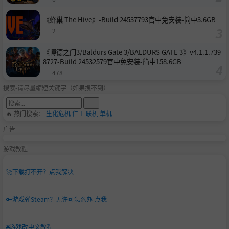
《蜂巢 The Hive》-Build 24537793官中免安装-简中3.6GB
2
《博德之门3/Baldurs Gate 3/BALDURS GATE 3》v4.1.1.739
8727-Build 24532579官中免安装-简中158.6GB
478
搜索-请尽量缩短关键字（如果搜不到）
🔥 热门搜索：
生化危机
仁王
联机
单机
广告
游戏教程
🚀
下载打不开？点我解决
🔑
游戏弹Steam？无许可怎么办-点我
🌐
游戏改中文教程