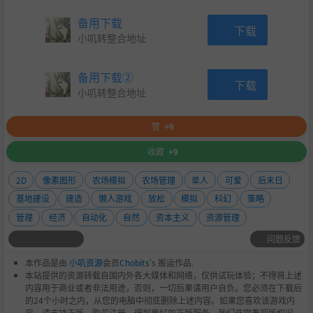
备用下载
下载
小叽转整合地址
备用下载②
下载
小叽转整合地址
赞
+9
收藏
+9
2D
像素图形
农场模拟
农场管理
单人
可爱
后末日
基地建设
建造
懒人游戏
放松
模拟
科幻
策略
管理
经济
自动化
自然
资本主义
资源管理
问题反馈
本作品是由
小叽资源
会员
Chobits
's 搬运作品.
本站提供的资源转载自国内外各大媒体和网络，仅供试玩体验；不得将上述
内容用于商业或者非法用途，否则，一切后果请用户自负。您必须在下载后
的24个小时之内，从您的电脑中彻底删除上述内容。如果您喜欢该游戏内
容，请支持正版，购买注册，得到更好的正版服务。我们非常重视版权问