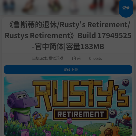
登录
《鲁斯蒂的退休/Rusty's Retirement/
Rustys Retirement》Build 17949525
-官中简体|容量183MB
单机游戏
,
模拟游戏
1年前
Chobits
跳转下载
1
.
关于此游戏
2
.
系统需求
3
.
支持作者
4
.
学习