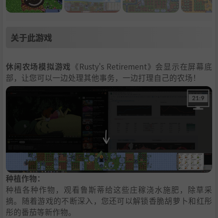
关于此游戏
休闲农场模拟游戏
《Rusty's Retirement》会显示在屏幕底
部，让您可以一边处理其他事务，一边打理自己的农场！
种植作物：
种植各种作物，观看鲁斯蒂给这些庄稼浇水施肥，除草采
摘。随着游戏的不断深入，您还可以解锁香脆胡萝卜和红彤
彤的番茄等新作物。