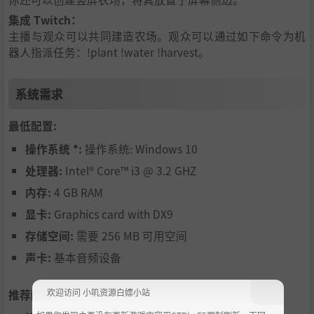
集成 Twitch：
主播与观众可以共同建造农场。观众可以通过如下命令为机
器人指派任务：!plant !water !harvest。
系统需求
最低配置:
操作系统 *:
操作系统: Windows 10
处理器:
Intel® Core™ i3 @ 3.2 GHZ
内存:
4 GB RAM
显卡:
Graphics card with DX9
存储空间:
需要 256 MB 可用空间
声卡:
基本音频设备
欢迎访问 小叽资源白嫖小站
推荐配置: