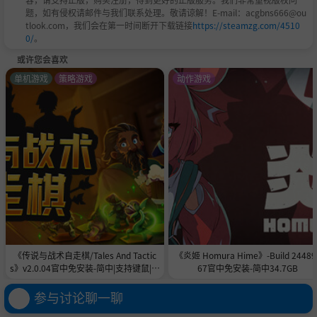
题，如有侵权请邮件与我们联系处理。敬请谅解！E-mail：acgbns666@ou
tlook.com，我们会在第一时间断开下载链接
https://steamzg.com/4510
0/
。
或许您会喜欢
单机游戏
策略游戏
动作游戏
《传说与战术自走棋/Tales And Tactic
《炎姬 Homura Hime》-Build 24489
s》v2.0.04官中免安装-简中|支持键鼠|容
67官中免安装-简中34.7GB
量5GB
参与讨论聊一聊