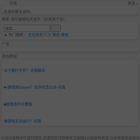
日榜
更多 »
此类别暂无资料。
搜索-请尽量缩短关键字（如果搜不到）
🔥 热门搜索：
生化危机
仁王
联机
单机
广告
游戏教程
🚀
下载打不开？点我解决
🔑
游戏弹Steam？无许可怎么办-点我
🌐
游戏改中文教程
🛠️
游戏无法运行？点我
小站为非商业性盈利网站,资源信息均转载自互联网|[小站没有充值.也没有售卖会员及