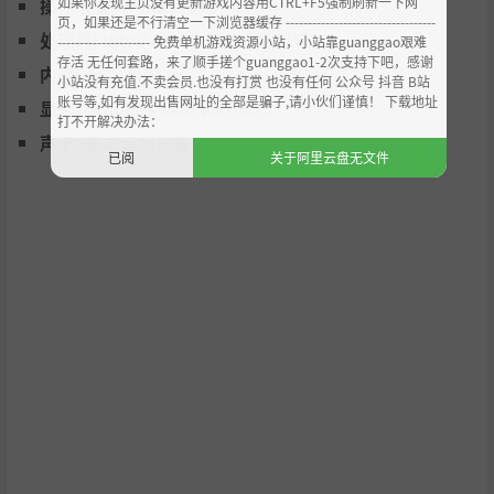
如果你发现主页没有更新游戏内容用CTRL+F5强制刷新一下网
操作系统:
Windows 10
页，如果还是不行清空一下浏览器缓存 ----------------------------------
处理器:
Intel® Core™ i3 @ 3.2 GHZ
--------------------- 免费单机游戏资源小站，小站靠guanggao艰难
存活 无任何套路，来了顺手搓个guanggao1-2次支持下吧，感谢
内存:
4 GB RAM
小站没有充值.不卖会员.也没有打赏 也没有任何 公众号 抖音 B站
账号等,如有发现出售网址的全部是骗子,请小伙们谨慎！ 下载地址
显卡:
Graphics card with DX9
打不开解决办法：
声卡:
基本音频设备
已阅
关于阿里云盘无文件