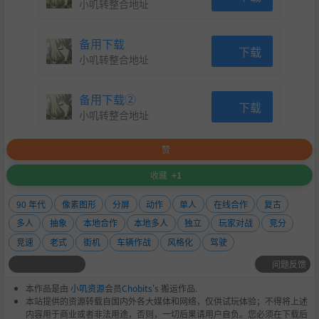
小叽转整合地址
备用下载
下载
小叽转整合地址
备用下载②
下载
小叽转整合地址
赞
收藏
+1
90 年代
像素图形
分屏
动作
单人
在线合作
复古
多人
抽象
本地合作
本地多人
独立
玩家对战
竞分
竞速
老式
街机
车辆作战
风格化
驾驶
问题反馈
本作品是由
小叽资源
会员
Chobits
's 搬运作品.
本站提供的资源转载自国内外各大媒体和网络，仅供试玩体验；不得将上述
内容用于商业或者非法用途，否则，一切后果请用户自负。您必须在下载后