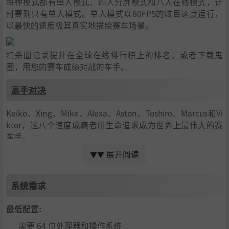
每种模式都有单人模式、四人分屏模式和八人在线模式，计
时赛则只有单人模式。单人模式以60FPS的炫目速度运行，
以最快的速度极其真实地描绘赛车场景。
扣杀圈记录提升在全球在线排行榜上的排名，或者下载鬼
圈，用您的赛车成绩对战的车手。
高手对决
Keiko、Xing、Mike、Alexa、Aston、Toshiro、Marcus和Vi
ktor，这八个速度成瘾者用生命追求成为世界上最伟大的赛
车手。
展开阅读
▼▼
速度第一
通过漂移和用尾流冲击对手来获得推进，用孤注一掷的动作
系统需求
把对手远远甩出后视镜。
最低配置:
捕捉漂移
需要 64 位处理器和操作系统