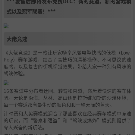
***发售后即将发布免费DLC：新的赛道、新的游戏模
式以及冠军联赛！***
大佬竞速
《大佬竞速》是一款让玩家畅享风驰电掣快感的低模（Low-
Poly）赛车游戏，结合了高技巧的漂移操作、不可思议的速
度感，以及复古的街机视觉效果，带给大家一种别有风味的
驾驶体验。
16条赛道中分布着迂回、转弯和直道，充斥着快速的赛车体
验。无论是沿海、丛林、高山还是拉斯维加斯的沙漠环境，
每一个赛道都有最生动的颜色和和一望无际的蓝天。
计时赛和大奖赛模式迎合了那些喜欢在经典赛车模式中竞速
的玩家，而“警察和强盗”和“驾驶或爆炸”模式则提供了
令人兴奋的新玩法。