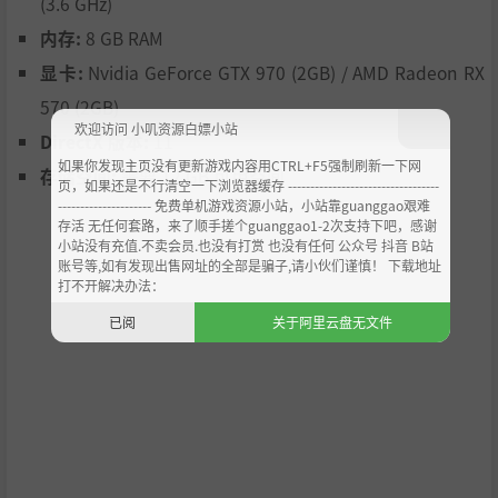
(3.6 GHz)
内存:
8 GB RAM
显卡:
Nvidia GeForce GTX 970 (2GB) / AMD Radeon RX
570 (2GB)
欢迎访问 小叽资源白嫖小站
DirectX 版本:
11
如果你发现主页没有更新游戏内容用CTRL+F5强制刷新一下网
存储空间:
需要 12 GB 可用空间
页，如果还是不行清空一下浏览器缓存 ----------------------------------
--------------------- 免费单机游戏资源小站，小站靠guanggao艰难
存活 无任何套路，来了顺手搓个guanggao1-2次支持下吧，感谢
小站没有充值.不卖会员.也没有打赏 也没有任何 公众号 抖音 B站
账号等,如有发现出售网址的全部是骗子,请小伙们谨慎！ 下载地址
打不开解决办法：
已阅
关于阿里云盘无文件