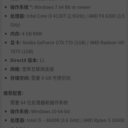
漂移对Hotshot Racing至关重要。车手在漂移的时候会提高
操作系统 *:
Windows 7 64 Bit or newer
速度，所以尽可能长时间的保持漂移对于保持比赛的最高速
处理器:
Intel Core i3 4130T (2.9GHz) / AMD FX 6300 (3.5
度是至关重要的。
GHz)
驾驶或爆炸
内存:
4 GB RAM
显卡:
Nvidia GeForce GTX 770 (1GB) / AMD Radeon HD
这个模式里，每辆车上都安装了炸弹。低于一定速度就会爆
7870 (1GB)
炸，嘣！触发速度越来越快，迫使玩家保持难以置信的超高
速度。
DirectX 版本:
11
网络:
宽带互联网连接
警察和强盗
存储空间:
需要 8 GB 可用空间
强盗躲避警察。警察抓强盗，一旦抓到了，他们就会变成警
察，这是对幸存罪犯的一场激动人心的技能测试。
推荐配置:
需要 64 位处理器和操作系统
操作系统:
Windows 10 64-bit
处理器:
Intel i5 – 8600K (3.6 GHz) / AMD Ryzen 5 1600X