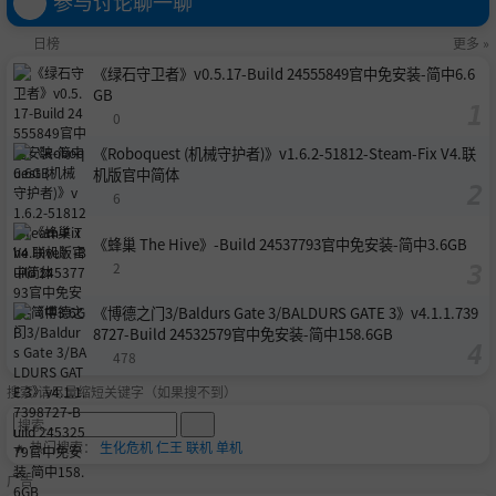
参与讨论聊一聊
日榜
更多 »
《绿石守卫者》v0.5.17-Build 24555849官中免安装-简中6.6
GB
0
《Roboquest (机械守护者)》v1.6.2-51812-Steam-Fix V4.联
机版官中简体
6
《蜂巢 The Hive》-Build 24537793官中免安装-简中3.6GB
2
《博德之门3/Baldurs Gate 3/BALDURS GATE 3》v4.1.1.739
8727-Build 24532579官中免安装-简中158.6GB
478
搜索-请尽量缩短关键字（如果搜不到）
🔥 热门搜索：
生化危机
仁王
联机
单机
广告