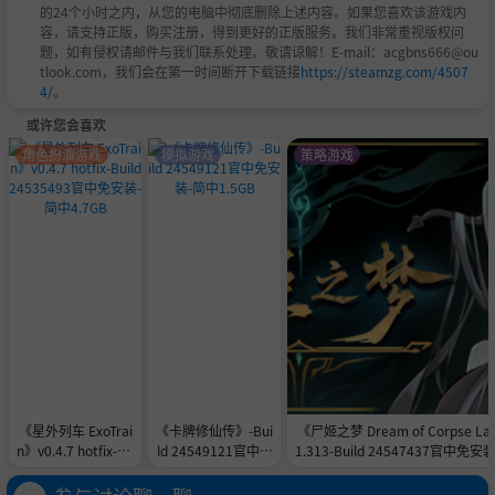
的24个小时之内，从您的电脑中彻底删除上述内容。如果您喜欢该游戏内
容，请支持正版，购买注册，得到更好的正版服务。我们非常重视版权问
题，如有侵权请邮件与我们联系处理。敬请谅解！E-mail：acgbns666@ou
tlook.com，我们会在第一时间断开下载链接
https://steamzg.com/4507
4/
。
或许您会喜欢
角色扮演游戏
模拟游戏
策略游戏
《星外列车 ExoTrai
《卡牌修仙传》-Bui
《尸姬之梦 Dream of Corpse La
n》v0.4.7 hotfix-Bu
ld 24549121官中免
1.313-Build 24547437官中免安
ild 24535493官中免
安装-简中1.5GB
6.3GB
安装-简中4.7GB