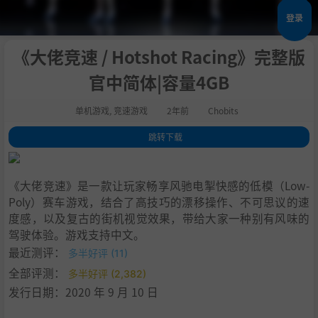
登录
《大佬竞速 / Hotshot Racing》完整版
官中简体|容量4GB
单机游戏
,
竞速游戏
2年前
Chobits
跳转下载
1
.
关于这款游戏
2
.
***发售后即将发布免费DLC：新的赛道、新的游戏模式以及冠军联赛！*
《大佬竞速》是一款让玩家畅享风驰电掣快感的低模（Low-
**
Poly）赛车游戏，结合了高技巧的漂移操作、不可思议的速
3
.
大佬竞速
度感，以及复古的街机视觉效果，带给大家一种别有风味的
4
.
高手对决
驾驶体验。游戏支持中文。
5
.
速度第一
最近测评：
多半好评 (11)
6
.
捕捉漂移
全部评测：
多半好评 (2,382)
7
.
驾驶或爆炸
发行日期：2020 年 9 月 10 日
8
.
警察和强盗
9
.
系统需求