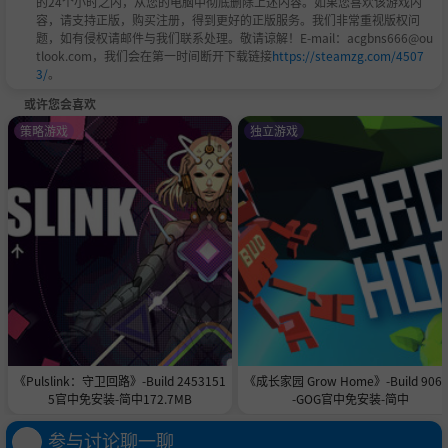
的24个小时之内，从您的电脑中彻底删除上述内容。如果您喜欢该游戏内
容，请支持正版，购买注册，得到更好的正版服务。我们非常重视版权问
题，如有侵权请邮件与我们联系处理。敬请谅解！E-mail：acgbns666@ou
tlook.com，我们会在第一时间断开下载链接
https://steamzg.com/4507
3/
。
或许您会喜欢
策略游戏
独立游戏
《Pulslink：守卫回路》-Build 2453151
《成长家园 Grow Home》-Build 906
5官中免安装-简中172.7MB
-GOG官中免安装-简中
参与讨论聊一聊