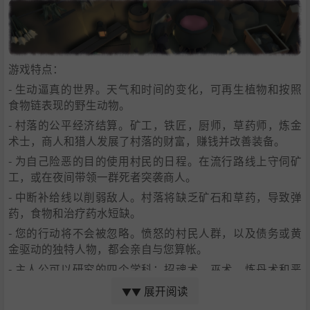
游戏特点：
- 生动逼真的世界。天气和时间的变化，可再生植物和按照
食物链表现的野生动物。
- 村落的公平经济结算。矿工，铁匠，厨师，草药师，炼金
术士，商人和猎人发展了村落的财富，赚钱并改善装备。
- 为自己险恶的目的使用村民的日程。在流行路线上守伺矿
工，或在夜间带领一群死者突袭商人。
- 中断补给线以削弱敌人。村落将缺乏矿石和草药，导致弹
药，食物和治疗药水短缺。
- 您的行动将不会被忽略。愤怒的村民人群，以及债务或黄
金驱动的独特人物，都会亲自与您算帐。
- 主人公可以研究的四个学科：招魂术，巫术，炼丹术和恶
魔学。成为其中之一的大师，或者为自己的传球风格创造一
展开阅读
▼▼
套独特的技能！