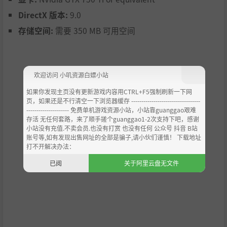
DirectX 版本:
9.0
存储空间:
需要 350 MB 可用空间
欢迎访问 小叽资源白嫖小站
如果你发现主页没有更新游戏内容用CTRL+F5强制刷新一下网
页，如果还是不行清空一下浏览器缓存 ----------------------------------
--------------------- 免费单机游戏资源小站，小站靠guanggao艰难
存活 无任何套路，来了顺手搓个guanggao1-2次支持下吧，感谢
小站没有充值.不卖会员.也没有打赏 也没有任何 公众号 抖音 B站
账号等,如有发现出售网址的全部是骗子,请小伙们谨慎！ 下载地址
打不开解决办法：
已阅
关于阿里云盘无文件