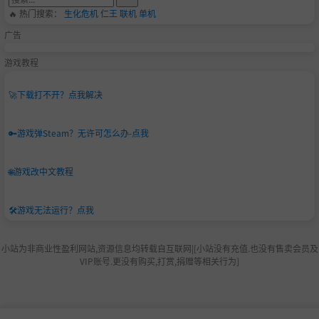
🔥 热门搜索：
生化危机
仁王
联机
单机
广告
游戏教程
🚀
下载打不开？点我解决
🔑
游戏弹Steam？无许可怎么办-点我
🌐
游戏改中文教程
🛠️
游戏无法运行？点我
小站为非商业性盈利网站,资源信息均转载自互联网|[小站没有充值.也没有售卖会员及
VIP账号.更没有购买,打赏,捐赠等相关行为]