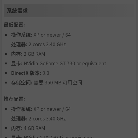
- 深层的巫术系统。组成咒语将需要高度的专注，而其采用
系统需求
要求幻想。
- 炼丹术！制作并向敌人投掷毒气玻璃瓶，在匕首上涂抹毒
最低配置:
素，将毒药倒入食物大锅中，送鼠疫鼠！
操作系统:
XP or newer / 64
成为敌人噩梦的化身！
处理器:
2 cores 2.40 GHz
内存:
2 GB RAM
显卡:
NVidia GeForce GT 730 or equivalent
DirectX 版本:
9.0
存储空间:
需要 350 MB 可用空间
推荐配置:
操作系统:
XP or newer / 64
处理器:
2 cores 3.40 GHz
内存:
4 GB RAM
显卡:
NVidia GTX 750 Ti or equivalent