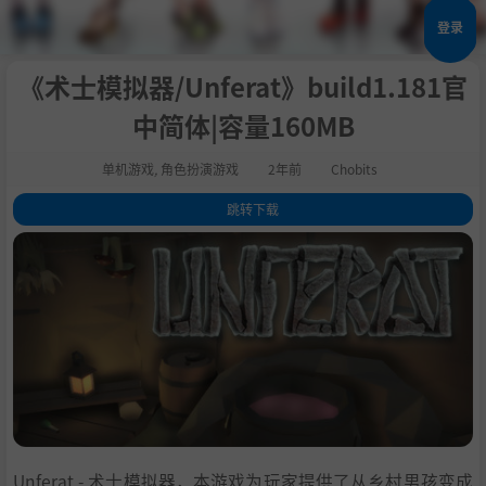
登录
《术士模拟器/Unferat》build1.181官
中简体|容量160MB
单机游戏
,
角色扮演游戏
2年前
Chobits
跳转下载
1
.
关于这款游戏
2
.
系统需求
3
.
支持作者
4
.
中文设置
5
.
学习版下载
Unferat - 术士模拟器，本游戏为玩家提供了从乡村男孩变成