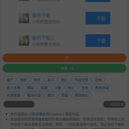
备用下载
下载
小叽转整合地址
备用下载②
下载
小叽转整合地址
赞
收藏
+3
僵尸
冒险
制作
单人
奇幻
开放世界
恐怖
恶人主角
模拟
氛围
沙盒
独立
生存
角色扮演
资源管理
重玩价值
魔法
黑暗
黑暗奇幻
问题反馈
本作品是由
小叽资源
会员
Chobits
's 搬运作品.
本站提供的资源转载自国内外各大媒体和网络，仅供试玩体验；不得将上述
内容用于商业或者非法用途，否则，一切后果请用户自负。您必须在下载后