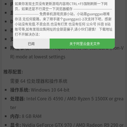
内存:
4 GB RAM
如果你发现主页没有更新游戏内容用CTRL+F5强制刷新一下网
页，如果还是不行清空一下浏览器缓存 ----------------------------------
显卡:
Intel HD 4000 series or better
--------------------- 免费单机游戏资源小站，小站靠guanggao艰难
存活 无任何套路，来了顺手搓个guanggao1-2次支持下吧，感谢
DirectX 版本:
11
小站没有充值.不卖会员.也没有打赏 也没有任何 公众号 抖音 B站
账号等,如有发现出售网址的全部是骗子,请小伙们谨慎！ 下载地址
存储空间:
需要 5 GB 可用空间
打不开解决办法：
支持 VR:
OpenXR
已阅
关于阿里云盘无文件
附注事项:
Minimum requirements for standard (non-V
R) mode at lowest settings
推荐配置:
需要 64 位处理器和操作系统
操作系统:
Windows 10 64-bit
处理器:
Intel Core i5 4590 / AMD Ryzen 5 1500X or grea
ter
内存:
8 GB RAM
显卡:
Nvidia GeForce GTX 970 / AMD Radeon R9 290 or