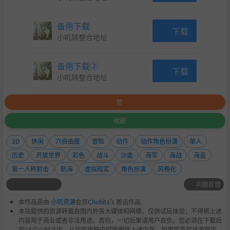
备用下载
下载
小叽转整合地址
备用下载②
下载
小叽转整合地址
赞
收藏
3D
休闲
六自由度
冒险
动作
动作角色扮演
单人
历史
开放世界
彩色
战斗
沙盒
海军
海战
海盗
第一人称射击
航海
虚拟现实
角色扮演
风格化
问题反馈
本作品是由
小叽资源
会员
Chobits
's 搬运作品.
本站提供的资源转载自国内外各大媒体和网络，仅供试玩体验；不得将上述
内容用于商业或者非法用途，否则，一切后果请用户自负。您必须在下载后
的24个小时之内，从您的电脑中彻底删除上述内容。如果您喜欢该游戏内