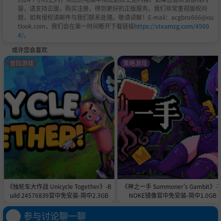
容，请支持正版，购买注册，得到更好的正版服务。我们非常重视版权问
题，如有侵权请邮件与我们联系处理。敬请谅解！E-mail：acgbns666@ou
tlook.com，我们会在第一时间断开下载链接
https://steamzg.com/4500
4/
。
或许您会喜欢
冒险游戏
策略游戏
《独轮车大作战 Unicycle Together》-B
《神之一手 Summoner's Gambit》-T
uild 24576839官中免安装-简中2.3GB
NOKE镜像官中免安装-简中1.0GB
参与讨论聊一聊