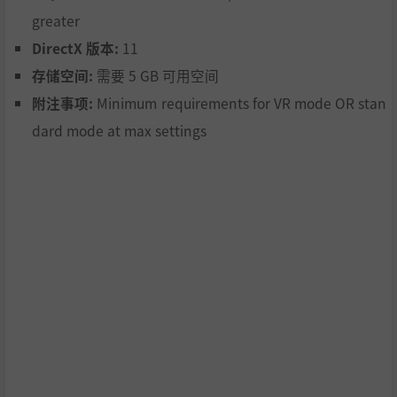
greater
DirectX 版本:
11
存储空间:
需要 5 GB 可用空间
附注事项:
Minimum requirements for VR mode OR stan
dard mode at max settings