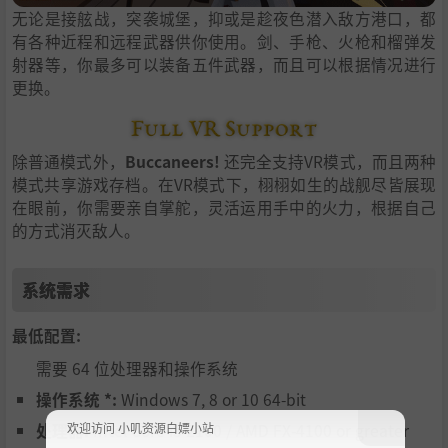
无论是接舷战，突袭城堡，抑或是趁夜色潜入敌方港口，都
有各种近程和远程武器供你使用。剑、手枪、火枪和榴弹发
射器等，你最多可以装备五件武器，而且可以根据情况进行
更换。
除普通模式外，
Buccaneers!
还完全支持VR模式，而且两种
模式共享游戏存档。在VR模式下，栩栩如生的战舰尽皆展现
在眼前，你需要亲自掌舵，灵活运用手中的火力，根据自己
的方式消灭敌人。
系统需求
最低配置:
需要 64 位处理器和操作系统
操作系统 *:
Windows 7, 8 or 10 64-bit
处理器:
Intel Core i3 2100 / AMD FX-4100 or greater
欢迎访问 小叽资源白嫖小站