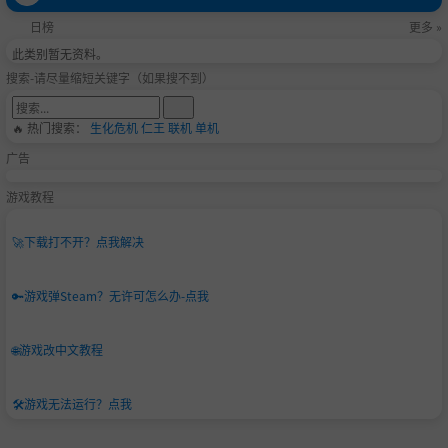
日榜
更多 »
此类别暂无资料。
搜索-请尽量缩短关键字（如果搜不到）
🔥 热门搜索：
生化危机
仁王
联机
单机
广告
游戏教程
🚀
下载打不开？点我解决
🔑
游戏弹Steam？无许可怎么办-点我
🌐
游戏改中文教程
🛠️
游戏无法运行？点我