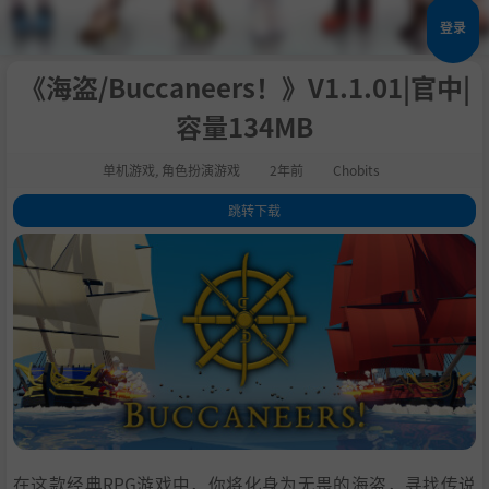
登录
《海盗/Buccaneers！》V1.1.01|官中|
容量134MB
单机游戏
,
角色扮演游戏
2年前
Chobits
跳转下载
1
.
关于这款游戏
2
.
系统需求
3
.
支持作者
4
.
学习版下载
在这款经典RPG游戏中，你将化身为无畏的海盗，寻找传说