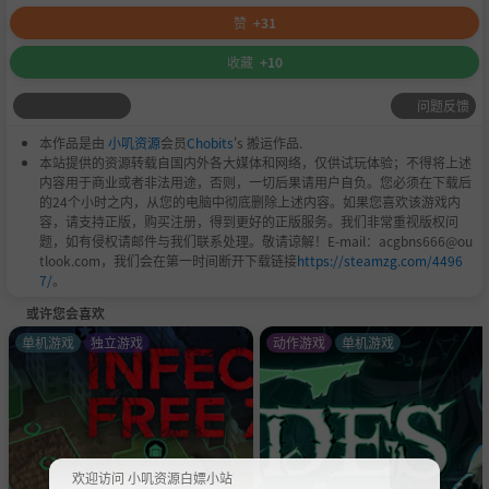
赞
+31
收藏
+10
问题反馈
本作品是由
小叽资源
会员
Chobits
's 搬运作品.
本站提供的资源转载自国内外各大媒体和网络，仅供试玩体验；不得将上述
内容用于商业或者非法用途，否则，一切后果请用户自负。您必须在下载后
的24个小时之内，从您的电脑中彻底删除上述内容。如果您喜欢该游戏内
容，请支持正版，购买注册，得到更好的正版服务。我们非常重视版权问
题，如有侵权请邮件与我们联系处理。敬请谅解！E-mail：acgbns666@ou
tlook.com，我们会在第一时间断开下载链接
https://steamzg.com/4496
7/
。
或许您会喜欢
单机游戏
独立游戏
动作游戏
单机游戏
欢迎访问 小叽资源白嫖小站