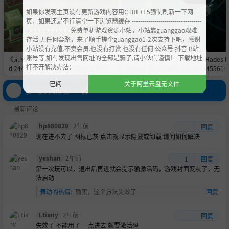
如果你发现主页没有更新游戏内容用CTRL+F5强制刷新一下网
页，如果还是不行清空一下浏览器缓存 ----------------------------------
--------------------- 免费单机游戏资源小站，小站靠guanggao艰难
存活 无任何套路，来了顺手搓个guanggao1-2次支持下吧，感谢
小站没有充值.不卖会员.也没有打赏 也没有任何 公众号 抖音 B站
账号等,如有发现出售网址的全部是骗子,请小伙们谨慎！ 下载地址
《无感染区/Infection Free Zone》-Buil
《哈迪斯2/黑帝斯2/HADES /Hades II
打不开解决办法：
d 24478055官中免安装-简中|容量5.8G
Hades 2》vl.139671-Build 2455615
B
官中免安装-简中|容量11.0GB
已阅
关于阿里云盘无文件
参与讨论聊一聊
最新评论
hp880829
2年前
回复
现在进不去了 图标已灰 点击就显示隐藏或卸载 请问如何解决
yeshan
2年前
1
回复
第一次玩可以，退出后再进就会提示输激活码，游戏封面变灰了，无
法启动
舞动的热情
:
确实，这个方法失效了
回复
Ltiany
2年前
回复
失效了 不能用了 一点进去 就要激活码