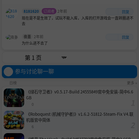
8181620
订阅者
2年前
回复
现在是不是生效了，试玩不能入库，入库的打开游戏会一直转圈进不
去
夜墨
2年前
回复
为什么进不去了
参与讨论聊一聊
日榜
更多 »
《绿石守卫者》v0.5.17-Build 24555849官中免安装-简中6.6
GB
0
《Roboquest (机械守护者)》v1.6.2-51812-Steam-Fix V4.联
机版官中简体
6