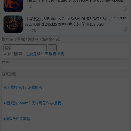
《蜂巢 The Hive》-Build 24537793官中免安装-简中3.6GB
2
《博德之门3/Baldurs Gate 3/BALDURS GATE 3》v4.1.1.739
8727-Build 24532579官中免安装-简中158.6GB
478
搜索-请尽量缩短关键字（如果搜不到）
🔥 热门搜索：
生化危机
仁王
联机
单机
广告
游戏教程
🚀
下载打不开？点我解决
🔑
游戏弹Steam？无许可怎么办-点我
🌐
游戏改中文教程