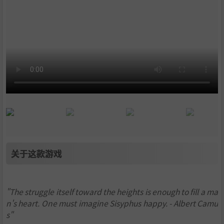
关于这款游戏
"The struggle itself toward the heights is enough to fill a ma
n's heart. One must imagine Sisyphus happy. - Albert Camu
s"