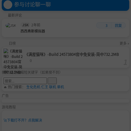
GB
ild 24587928官中免
B
参与讨论聊一聊
安装-简中|容量996.
7MB
最新评论
JSK
2年前
3
回复
西西弗斯模拟器
日榜
更多 »
《满屋猫咪》-Build 24573804官中免安装-简中732.2MB
0
搜索-请尽量缩短关键字（如果搜不到）
🔥 热门搜索：
生化危机
仁王
联机
单机
广告
游戏教程
🚀
下载打不开？点我解决