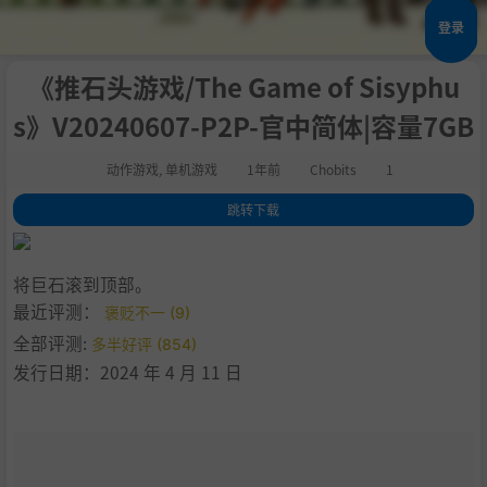
登录
《推石头游戏/The Game of Sisyphu
s》V20240607-P2P-官中简体|容量7GB
动作游戏
,
单机游戏
1年前
Chobits
1
跳转下载
1
.
关于这款游戏
2
.
特点：
将巨石滚到顶部。
3
.
系统需求
最近评测：
褒贬不一 (9)
4
.
支持作者
全部评测:
多半好评 (854)
5
.
学习版下载
发行日期：2024 年 4 月 11 日