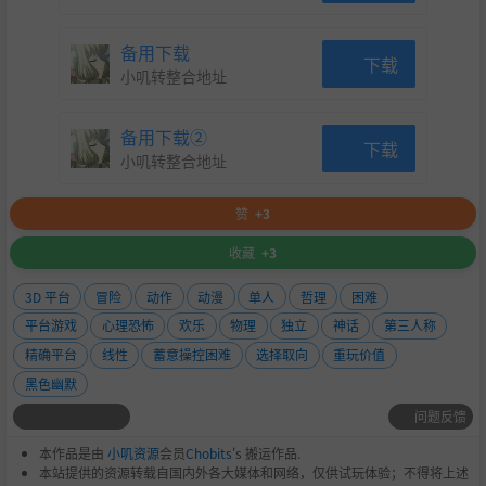
备用下载
下载
小叽转整合地址
备用下载②
下载
小叽转整合地址
赞
+3
收藏
+3
3D 平台
冒险
动作
动漫
单人
哲理
困难
平台游戏
心理恐怖
欢乐
物理
独立
神话
第三人称
精确平台
线性
蓄意操控困难
选择取向
重玩价值
黑色幽默
问题反馈
本作品是由
小叽资源
会员
Chobits
's 搬运作品.
本站提供的资源转载自国内外各大媒体和网络，仅供试玩体验；不得将上述