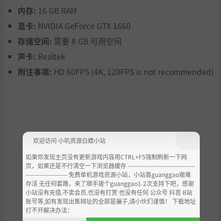
内存:
16 GB RAM
显卡:
NVIDIA GeForce GTX 1660
存储空间:
需要 8 GB 可用空间
声卡:
Realtek
附注事项:
HD 60FPS (4K, 120FPS is not recommended)
欢迎访问 小叽资源白嫖小站
如果你发现主页没有更新游戏内容用CTRL+F5强制刷新一下网
页，如果还是不行清空一下浏览器缓存 ----------------------------------
--------------------- 免费单机游戏资源小站，小站靠guanggao艰难
存活 无任何套路，来了顺手搓个guanggao1-2次支持下吧，感谢
小站没有充值.不卖会员.也没有打赏 也没有任何 公众号 抖音 B站
账号等,如有发现出售网址的全部是骗子,请小伙们谨慎！ 下载地址
打不开解决办法：