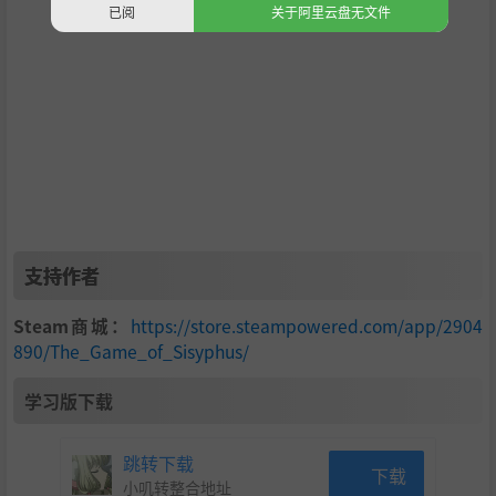
已阅
关于阿里云盘无文件
支持作者
Steam商城：
https://store.steampowered.com/app/2904
890/The_Game_of_Sisyphus/
学习版下载
跳转下载
下载
小叽转整合地址