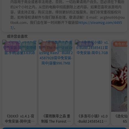
内容用于商业或者非法用途，否则，一切后果请用户自负。您必须在下载后
的24个小时之内，从您的电脑中彻底删除上述内容。如果您喜欢该游戏内
容，请支持正版，购买注册，得到更好的正版服务。我们非常重视版权问
题，如有侵权请邮件与我们联系处理。敬请谅解！E-mail：acgbns666@ou
tlook.com，我们会在第一时间断开下载链接
https://steamzg.com/4495
7/
。
或许您会喜欢
动作游
单机游
冒险游
单机游
模拟游戏
角色扮演
戏
戏
戏
戏
《30XX》v1.4.1-官
《雾雨飘零之森 重
《多洛可小镇》v1.0
《造化仙缘》v
中免安装-简中|支持
制版 The Forest of
-Build 24585411官
65
键鼠.手柄|容量3.63
Drizzling Rain》-Bu
中免安装-简中1.7G