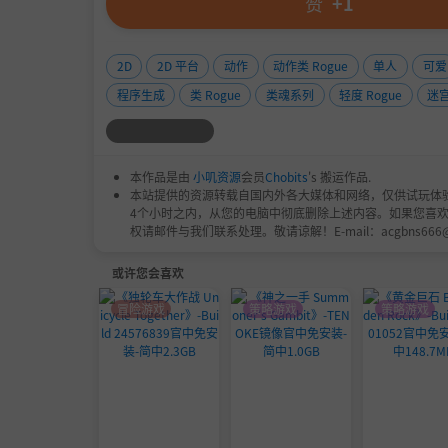
赞
+1
2D
2D 平台
动作
动作类 Rogue
单人
可爱
程序生成
类 Rogue
类魂系列
轻度 Rogue
迷
本作品是由
小叽资源
会员
Chobits
's 搬运作品.
本站提供的资源转载自国内外各大媒体和网络，仅供试玩体
4个小时之内，从您的电脑中彻底删除上述内容。如果您喜
权请邮件与我们联系处理。敬请谅解！E-mail：acgbns666
或许您会喜欢
冒险游戏
策略游戏
策略游戏