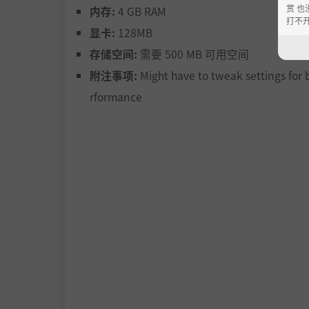
赏 也
内存:
4 GB RAM
打不
显卡:
128MB
存储空间:
需要 500 MB 可用空间
附注事项:
Might have to tweak settings for 
rformance