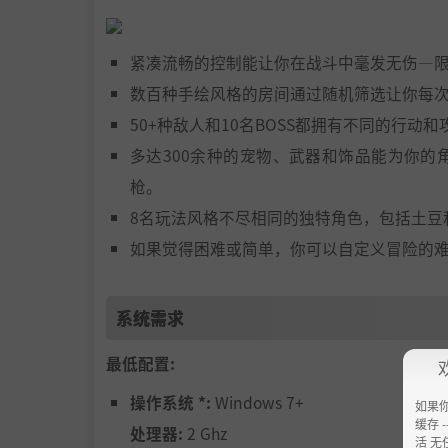
紧凑流畅的控制能让你在战斗中毫发无伤―
数百种手绘风格的房间通过随机筛选让你每
50+种敌人和10名BOSS都拥有不同的行动
多达300余种的宠物、武器和饰品能为你
枪。
8名玩法风格不尽相同的独特角色，包括土豆
如果觉得困难或简单，你可以自定义冒险的
系统需求
最低配置:
操作系统 *:
Windows 7+
如果
缓存 --
处理器:
2 Ghz
活 无