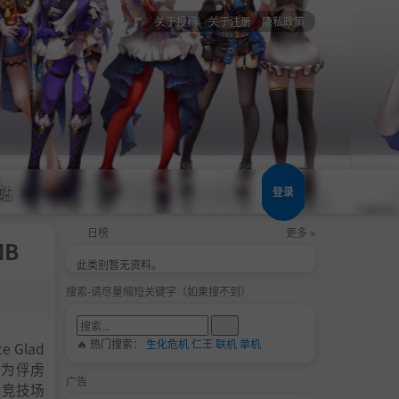
关于投稿
关于注册
隐私政策
站
登录
日榜
更多 »
MB
此类别暂无资料。
搜索-请尽量缩短关键字（如果搜不到）
🔥 热门搜索：
生化危机
仁王
联机
单机
Glad
，沦为俘虏
广告
士竞技场