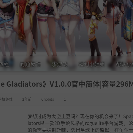
教程
问题反馈
求游戏
福利小姐姐
帮助小
Gladiators》V1.0.0官中简体|容量296
单机游戏
2年前
Chobits
1
梦想过成为太空土豆吗？现在你的机会来了！Space 
iators是一款2D手绘风格的roguelite平台游戏
的你需要披荆斩棘，逃出星球上的监狱。在角斗