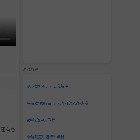
游戏教程
🚀
下载打不开？点我解决
🔑
游戏弹Steam？无许可怎么办-点我
🌐
游戏改中文教程
，还有各
🛠️
游戏无法运行？点我