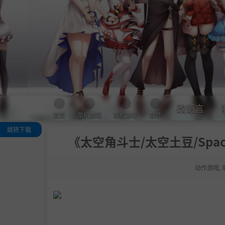
改语言
首页
单机游戏
联机游戏
软件
跳转下载
《太空角斗士/太空土豆/Space 
关于这款游戏
系统需求
动作游戏
,
支持作者
学习版下载