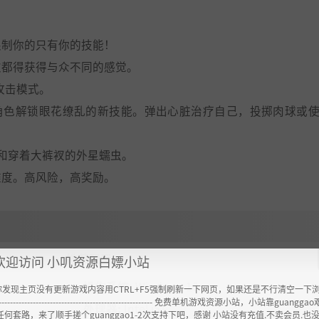
限制你的只有你的技能！
次都得获得与众不同的感觉。
和攻击模式。
的角色解锁眼花缭乱的新技能。弹出心脏治疗自己，投掷肉球或
和穿着大裤衩的外星蠕虫。
难度。高风险，高奖励。
推荐配置:
欢迎访问 小叽资源白嫖小站
操作系统:
Windows 10
你发现主页没有更新游戏内容用CTRL+F5强制刷新一下网页，如果还是不行清空一下
----------------------------------------------------- 免费单机游戏资源小站，小站靠guangg
处理器:
Intel i5+
任何套路，来了顺手搓个guanggao1-2次支持下吧，感谢 小站没有充值.不卖会员.也