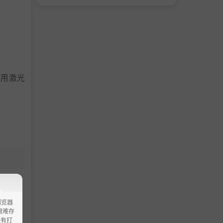
使用激光
浏览器
ao艰难存
没有打