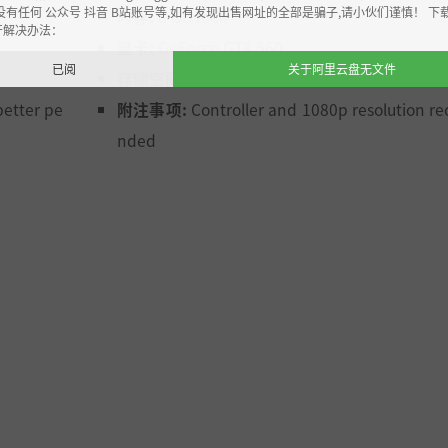
没有任何 公众号 抖音 B站账号等,如有发现出售网址的全部是骗子,请小伙们谨慎！ 下
内存:
8 GB RAM
开解决办法：
显卡:
GeForce GTX 560
已阅
关于阿里云盘无文件
存储空间:
需要 500 MB 可用空间
better pe
附注事项:
Controller and 1080p resolution 
nded