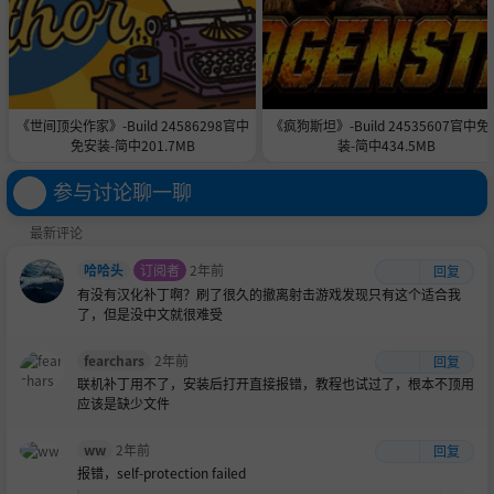
emphasizing tactical plays will maximize the success rate f
or deployments.
《红河入侵》为玩家提供了平衡的第一人称体验，既真实又
有趣。装备和武器会影响人体工学和战斗方式，因此需要仔
细挑选装备。模拟弹道系统会影响武器，并具有可通过附件
《世间顶尖作家》-Build 24586298官中
《疯狗斯坦》-Build 24535607官中免
调整的独特特性。携带合适的装备、制定适当的攻击计划并
免安装-简中201.7MB
装-简中434.5MB
强调战术性，将最大限度地提高部署的成功率。
参与讨论聊一聊
Weapon Customization
武器定制
最新评论
You will have the ability to select and fully customize a wid
哈哈头
订阅者
2年前
回复
e variety of weapons. Swap out barrels, handguards, fore
有没有汉化补丁啊？刷了很久的撤离射击游戏发现只有这个适合我
了，但是没中文就很难受
grips, stocks, sights or magazines and turn your trusty ak f
rom a close-quarters menace, into a deadly accurate long
fearchars
2年前
回复
range rifle.
联机补丁用不了，安装后打开直接报错，教程也试过了，根本不顶用
您可以选择并完全定制各种武器。更换枪管、护手、前握
应该是缺少文件
把、枪托、瞄准镜或弹夹，将您值得信赖的 AK 步枪从近距
离威胁变成致命精准的远程步枪。
ww
2年前
回复
报错，self-protection failed
Player Hideout