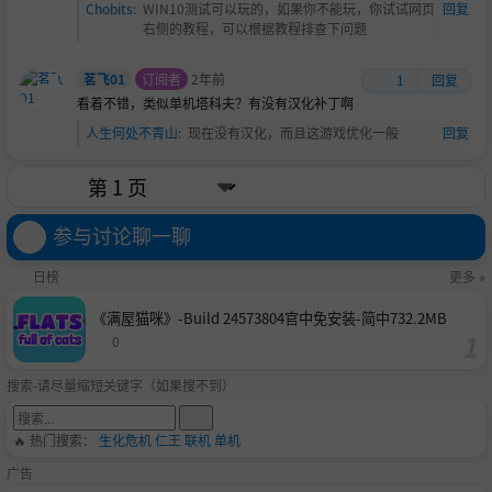
Chobits
:
WIN10测试可以玩的，如果你不能玩，你试试网页
回复
玩家藏身处
右侧的教程，可以根据教程排查下问题
Your Hideout is where all preparations are made. Accept n
ew Contracts, invite friends, or test your weapons at the fi
茗飞01
订阅者
2年前
1
回复
ring range. This is also where you view your inventory, sta
看着不错，类似单机塔科夫？有没有汉化补丁啊
sh, and purchase or sell items. After each deployment, you
人生何处不青山
:
现在没有汉化，而且这游戏优化一般
回复
will return here.
您的藏身处是进行所有准备工作的地方。在这里您可以接受
新合约、邀请朋友或在射击场测试武器。这里也是您查看库
参与讨论聊一聊
存、储藏、购买或出售物品的地方。每次部署后，您都会回
到这里。
日榜
更多 »
Singleplayer & Co-op
《满屋猫咪》-Build 24573804官中免安装-简中732.2MB
单人游戏和合作游戏
0
搜索-请尽量缩短关键字（如果搜不到）
🔥 热门搜索：
生化危机
仁王
联机
单机
广告