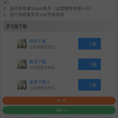
对）
2、运行并登录Steam账号（这里推荐你用小号）
3、运行游戏英文名.exe开始游戏
学习版下载
Incursion Red River lets you play with up to three of your f
跳转下载
下载
riends. Complete contracts and challenges from three diff
小叽转整合地址
erent PMCs to increase your reputation and rewards. Acc
ess the vendor to purchase limited quantities of weapons
备用下载
and gear. Whether you prefer to be scoped from afar or lik
下载
小叽转整合地址
e keeping things close and personal, you choose how you
get the task done. Shoot and loot your way through the tr
opics of Vietnam to gain influence and wealth, or die tryin
备用下载②
下载
g and lose it all.
小叽转整合地址
《红河入侵》让您最多可与三位好友一起游戏。完成来自三
个不同 PMC 的合同和挑战，以提高您的声望和奖励。进入供
赞
+3
应商处购买数量有限的武器和装备。无论您是喜欢远距离瞄
收藏
+9
准，还是喜欢近身肉搏，您都可以选择完成任务的方式。在