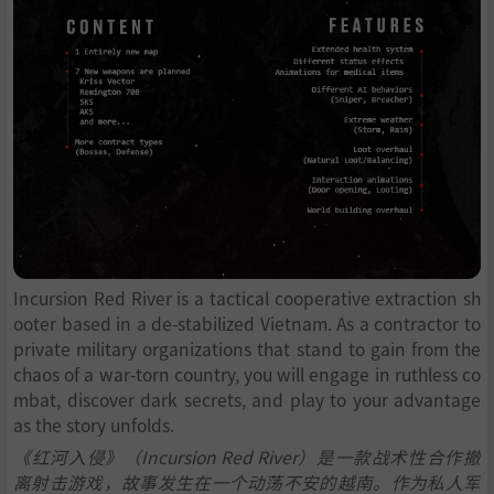
Incursion Red River is a tactical cooperative extraction sh
ooter based in a de-stabilized Vietnam. As a contractor to
private military organizations that stand to gain from the
chaos of a war-torn country, you will engage in ruthless co
mbat, discover dark secrets, and play to your advantage
as the story unfolds.
《红河入侵》（Incursion Red River）是一款战术性合作撤
离射击游戏，故事发生在一个动荡不安的越南。作为私人军