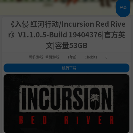
登录
《入侵 红河行动/Incursion Red Rive
r》V1.1.0.5-Build 19404376|官方英
文|容量53GB
动作游戏
,
单机游戏
1年前
Chobits
6
跳转下载
1
.
关于这款游戏
2
.
系统需求
3
.
支持作者
4
.
运行说明
5
.
学习版下载