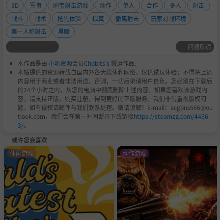
越南的热带地区一路射击和掠夺，以获得影响力和财富，或
3D
军事
刷宝射击游戏
动作
单人
合作
多人
射击
者死里逃生，失去一切。
战斗
战术
抢先体验
拟真
撤离射击
玩家对战环境
Tactical and Immersive
第一人称射击
黑暗
战术性和沉浸式
问题反馈
本作品是由
小叽资源
会员
Chobits
's 搬运作品.
本站提供的资源转载自国内外各大媒体和网络，仅供试玩体验；不得将上述
内容用于商业或者非法用途，否则，一切后果请用户自负。您必须在下载后
的24个小时之内，从您的电脑中彻底删除上述内容。如果您喜欢该游戏内
容，请支持正版，购买注册，得到更好的正版服务。我们非常重视版权问
题，如有侵权请邮件与我们联系处理。敬请谅解！E-mail：acgbns666@ou
tlook.com，我们会在第一时间断开下载链接
https://steamzg.com/4466
3/
。
或许您会喜欢
Incursion Red River provides the player with a balanced fi
休闲游戏
动作游戏
rst-person experience that feels realistic, yet fun. Equipm
ent and weapons influence ergonomics and combat play
style, so you will need to pick your loadout carefully. Simul
ated ballistic systems affect weapons and have unique ch
aracteristics that can be adjusted with attachments. Brin
ging in the right gear, having a proper plan of attack, and