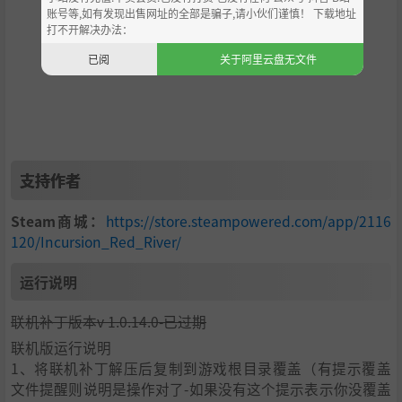
账号等,如有发现出售网址的全部是骗子,请小伙们谨慎！ 下载地址
drop of a once-prosperous country now engulfed in lawle
打不开解决办法：
ssness and war.
已阅
关于阿里云盘无文件
从 1950 年到 1970 年，俄罗斯支持的人民解放军成功抵御了
美军的进攻。由于苏联的大力支持，越南在接下来的几十年
里重建并繁荣起来，特别是通过武器出口。然而，1990 年苏
联解体使越南变得脆弱不堪。西方的经济渗透和文化转型开
始改变越南的地缘政治格局。到 2013 年，中国对越南的兴
趣日益浓厚，并成立了一个由中国支持的越南共产党联盟
支持作者
党。这是一个旨在破坏西方影响的私人军事组织的幌子。在
接下来的两年里，中美之间的秘密和秘密行动冲突导致越南
Steam商城：
https://store.steampowered.com/app/2116
社会崩溃。国际干预始于 2015 年，但在接下来的 3 年里，
120/Incursion_Red_River/
冲突升级为涉及各种私营军事公司和民兵的冲突，其驱动力
更多的是利益和机会主义，而非效忠政府，其背景是一个曾
运行说明
经繁荣昌盛的国家如今陷入了无法无天的战争之中。
Gameplay
联机补丁版本v 1.0.14.0-已过期
玩法
联机版运行说明
1、将联机补丁解压后复制到游戏根目录覆盖（有提示覆盖
文件提醒则说明是操作对了-如果没有这个提示表示你没覆盖