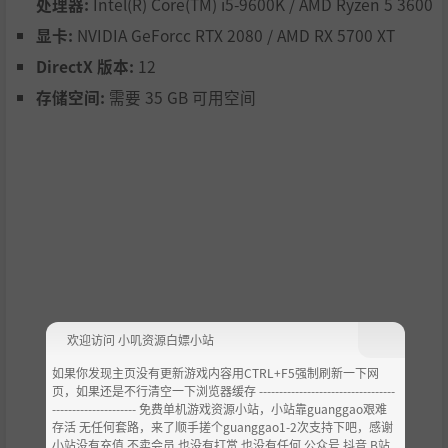
处理器:
Intel(R) Core(TM) i5-9600K / AMD Ryzen 5 3600
显卡:
NVIDIA GeForcc RTX 2080 / AMD RX 5700 XT
DirectX 版本:
12
From 1950 to 1970, the Russian-backed People's Liberatio
存储空间:
需要 35 GB 可用空间
n Army successfully defended Vietnam against American f
orces. Vietnam rebuilds and prospers over the next few d
ecades, especially through arms exports, thanks to signific
ant Soviet support. However, the Soviet Union's collapse i
n 1990 leaves Vietnam vulnerable. Western economic infil
tration and cultural transformation begins to shift Vietna
m's geopolitical landscape. By 2013, China's interest in Vi
etnam intensified, resulting in the formation of a China ba
cked Vietnam Communist Union Party. A front for a privat
e military organization designed to sabotage Western infl
uences. Over the next 2 years, covert and black-ops confli
欢迎访问 小叽资源白嫖小站
ct between the US and China lead to Vietnam's societal c
如果你发现主页没有更新游戏内容用CTRL+F5强制刷新一下网
ollapse. International intervention started in 2015, but de
页，如果还是不行清空一下浏览器缓存 ----------------------------------
graded over the next 3 years into conflict involving variou
--------------------- 免费单机游戏资源小站，小站靠guanggao艰难
s PMCs and militias, driven more by profit and opportunis
存活 无任何套路，来了顺手搓个guanggao1-2次支持下吧，感谢
m than by governmental allegiances, set against the back
小站没有充值.不卖会员.也没有打赏 也没有任何 公众号 抖音 B站