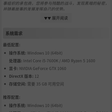
事组织的承包商，您将参与残酷的战斗，发现黑暗的秘密，
并随着故事的发展发挥自己的优势。
Setting
展开阅读
▼▼
故事背景
Vietnam has fallen into a civil war. Gangs, militia and priv
系统需求
ate military organizations churn the collapsed state to the
ir own advantage, and require contractors to do their dirt
最低配置:
y work. Lies pollute the geopolitical state of Vietnam as fa
操作系统:
Windows 10 (64bit)
ctions churn the chaos for personal advantage.
处理器:
Intel Core i5-7600K / AMD Ryzen 5 1600
越南陷入内战。帮派、民兵和私人军事组织为了自己的利益
搅乱了崩溃的国家，并要求承包商为他们干脏活累活。谎言
显卡:
NVIDIA GeForce GTX 1060
污染了越南的地缘政治状况，各派为了个人利益搅乱了局
DirectX 版本:
12
势。
存储空间:
需要 35 GB 可用空间
推荐配置:
操作系统:
Windows 10 (64bit)