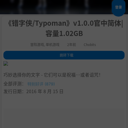
登录
《错字侠/Typoman》v1.0.0官中简体|
容量1.02GB
冒险游戏
,
单机游戏
2年前
Chobits
跳转下载
1
.
关于这款游戏
2
.
游戏特色一瞥
巧妙选择你的文字 - 它们可以是祝福…或者诅咒！
3
.
奖项及荣誉
全部评测：
特别好评 (879)
4
.
系统需求
发行日期：2016 年 8 月 15 日
5
.
支持作者
6
.
学习版下载