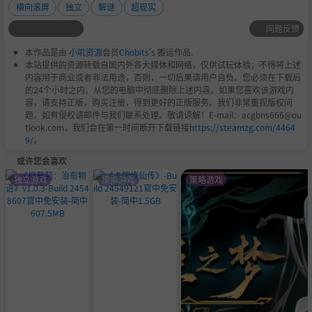
横向滚屏
独立
解谜
超现实
问题反馈
本作品是由
小叽资源
会员
Chobits
's 搬运作品.
本站提供的资源转载自国内外各大媒体和网络，仅供试玩体验；不得将上述
内容用于商业或者非法用途，否则，一切后果请用户自负。您必须在下载后
的24个小时之内，从您的电脑中彻底删除上述内容。如果您喜欢该游戏内
容，请支持正版，购买注册，得到更好的正版服务。我们非常重视版权问
题，如有侵权请邮件与我们联系处理。敬请谅解！E-mail：acgbns666@ou
tlook.com，我们会在第一时间断开下载链接
https://steamzg.com/4464
9/
。
或许您会喜欢
独立游戏
模拟游戏
策略游戏