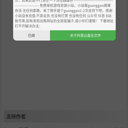
页，如果还是不行清空一下浏览器缓存 ----------------------------------
--------------------- 免费单机游戏资源小站，小站靠guanggao艰难
存活 无任何套路，来了顺手搓个guanggao1-2次支持下吧，感谢
小站没有充值.不卖会员.也没有打赏 也没有任何 公众号 抖音 B站
账号等,如有发现出售网址的全部是骗子,请小伙们谨慎！ 下载地址
打不开解决办法：
已阅
关于阿里云盘无文件
支持作者