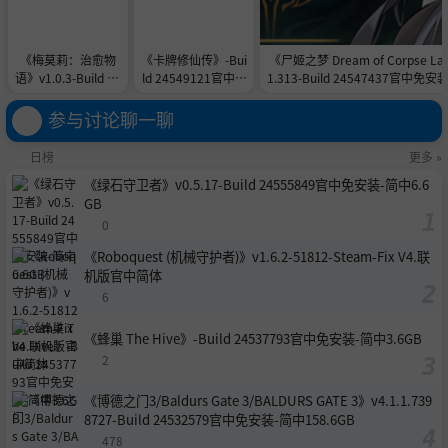
《梅莫莉：治愈物
《卡牌修仙传》-Bui
《尸姬之梦 Dream of Corpse La
语》v1.0.3-Build 24
ld 24549121官中免
1.313-Build 24547437官中免安
548607官中免安装-
安装-简中1.5GB
6.3GB
简中607.5MB
参与讨论聊一聊
日榜
更多 »
《绿石守卫者》v0.5.17-Build 24555849官中免安装-简中6.6
GB
0
《Roboquest (机械守护者)》v1.6.2-51812-Steam-Fix V4.联
机版官中简体
6
《蜂巢 The Hive》-Build 24537793官中免安装-简中3.6GB
2
《博德之门3/Baldurs Gate 3/BALDURS GATE 3》v4.1.1.739
8727-Build 24532579官中免安装-简中158.6GB
478