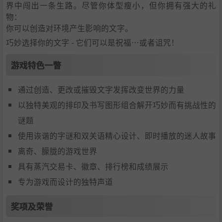
界中闯出一条生路。尽管你体型瘦小，但你拥有强大的礼
物：
你可以创造对环境产生影响的文字。
巧妙选择你的文字 - 它们可以是祝福…或者诅咒！
游戏特色一瞥
通过创造、更改或摧毁文字发挥改变世界的力量
以独特美观的排印及书写图形组合解开巧妙而有挑战性的
谜题
使用诙谐的字谜和双关语精心设计、即时播放的迷人故事
离奇、朦胧的游戏世界
具有蒸汽交易卡、徽章、排行榜和成绩展示
专为游戏而设计的独特声道
奖项及荣誉