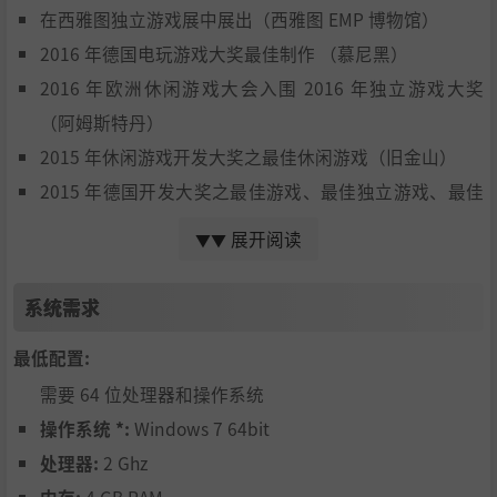
在西雅图独立游戏展中展出（西雅图 EMP 博物馆）
2016 年德国电玩游戏大奖最佳制作 （慕尼黑）
2016 年欧洲休闲游戏大会入围 2016 年独立游戏大奖
（阿姆斯特丹）
2015 年休闲游戏开发大奖之最佳休闲游戏（旧金山）
2015 年德国开发大奖之最佳游戏、最佳独立游戏、最佳
声音、最佳游戏设计、最佳电视游戏提名（科隆）
展开阅读
▼▼
E3 2015 大奖之最佳艺术造型、最佳游戏趋势奖项得主
（洛杉矶）
系统需求
Best of Quo Vadis Show 之 Best of Quo Vadis 2015（Go
最低配置:
ogle 赞助）得主（柏林）
需要 64 位处理器和操作系统
2015 年科隆国际游戏展最佳独立游戏提名（科隆）
操作系统 *:
Windows 7 64bit
处理器:
2 Ghz