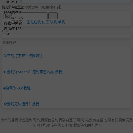
搜索-请尽量缩短关键字（如果搜不到）
🔥 热门搜索：
生化危机
仁王
联机
单机
广告
游戏教程
🚀
下载打不开？点我解决
🔑
游戏弹Steam？无许可怎么办-点我
🌐
游戏改中文教程
🛠️
游戏无法运行？点我
小站为非商业性盈利网站,资源信息均转载自互联网|[小站没有充值.也没有售卖会员及
VIP账号.更没有购买,打赏,捐赠等相关行为]