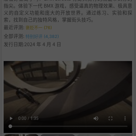
指尖。体验下一代 BMX 游戏，感受逼真的物理效果、极具意
11
.
Endless Customization
义的自定义功能和庞大的开放世界。通过练习、实验和探
12
.
Hit the Streets
索，找到自己的独特风格，掌握街头技巧。
13
.
Diverse Challenges
最近评测:
褒贬不一 (76)
14
.
Better with Friends
全部评测:
特别好评 (4,382)
15
.
Key Features
发行日期:2024 年 4 月 4 日
16
.
系统需求
17
.
支持作者
18
.
备注说明
19
.
学习版下载