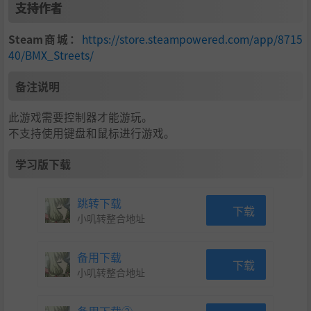
支持作者
n the ground, in the air, or grinding down a handrail. The
perfect balance of accessibility and depth, the control sys
Steam商城：
https://store.steampowered.com/app/8715
tem allows you fully express yourself, from learning the ba
40/BMX_Streets/
sics to pushing the limits.
备注说明
Physics Like No Other
此游戏需要控制器才能游玩。
BMX Streets physics make riding anything fun. Get techni
不支持使用键盘和鼠标进行游戏。
cal on ledges and rails, send huge roof drops or thread yo
ur way around backyard bowls; it's all about your style.
学习版下载
Endless Customization
跳转下载
下载
小叽转整合地址
Build your bike to match your style with over 1,000 bike p
arts. Collect parts to build your dream bike that not only l
ooks good, but lets your ride the way you want to.
备用下载
下载
小叽转整合地址
Hit the Streets