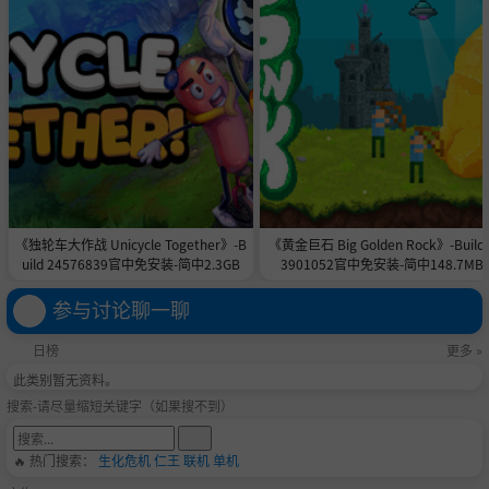
Key Features
Physics Based BMX Riding
Diverse set of Challenges and Gameplay
Modern Control System
Replay Editor
Tweak System
《独轮车大作战 Unicycle Together》-B
《黄金巨石 Big Golden Rock》-Build 
uild 24576839官中免安装-简中2.3GB
3901052官中免安装-简中148.7MB
BMX Customization
Pro Riders
参与讨论聊一聊
Free Running
日榜
更多 »
Open World
此类别暂无资料。
Day-Night Cycles
搜索-请尽量缩短关键字（如果搜不到）
Player Stats Menu
🔥 热门搜索：
生化危机
仁王
联机
单机
Online Multi-Player