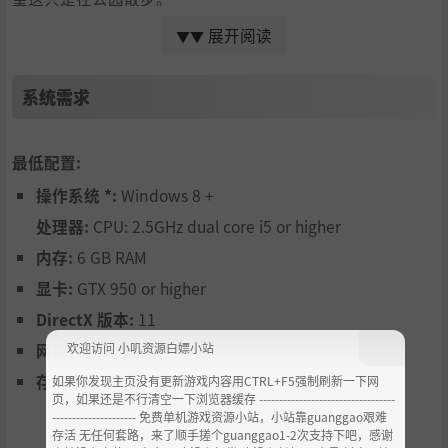
展开阅读
▼▼
和朋友一起更好
和你的朋友一起去追吧。在世界任何地方与最多 3 位朋友进
系统需求
行会话。
我们将 BMX Streets 打造为终极 BMX 视频游戏体验，但我们
最低配置:
并没有就此止步……我们迫不及待地想向您展示我们正在开
发的产品。请留意即将推出的更新。
操作系统 *:
Windows 8 +
处理器:
CPU: 2.5GHz dual core i5 or higher
主要特征
内存:
6 GB RAM
基于物理的小轮车骑行
显卡:
GTX 950 or higher
多样化的挑战和游戏玩法
DirectX 版本:
11
现代控制系统
欢迎访问 小叽资源白嫖小站
网络:
宽带互联网连接
重播编辑器
存储空间:
需要 30 GB 可用空间
如果你发现主页没有更新游戏内容用CTRL+F5强制刷新一下网
页，如果还是不行清空一下浏览器缓存 ----------------------------------
调整系统
--------------------- 免费单机游戏资源小站，小站靠guanggao艰难
存活 无任何套路，来了顺手搓个guanggao1-2次支持下吧，感谢
小轮车定制