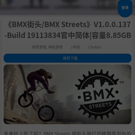
登录
《BMX街头/BMX Streets》V1.0.0.137
-Build 19113834官中简体|容量8.85GB
体育游戏
,
单机游戏
1年前
Chobits
跳转下载
1
.
关于这款游戏
2
.
革命性的控制
3
.
物理学与众不同
4
.
无尽的定制
5
.
走上街头
6
.
多样化的挑战
7
.
和朋友一起更好
8
.
主要特征
9
.
Revolutionary Controls
准备好上街了吗？BMX Streets 将街头骑行的精髓带到你的
10
.
Physics Like No Other