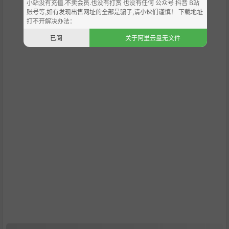
小站没有充值.不卖会员.也没有打赏 也没有任何 公众号 抖音 B站
职业车手
账号等,如有发现出售网址的全部是骗子,请小伙们谨慎！ 下载地址
打不开解决办法：
自由奔跑
已阅
关于阿里云盘无文件
开放世界
昼夜循环
玩家统计菜单
在线多人游戏
模组支持
BMX Streets is a freestyle extreme biking simulator set in
an open world. BMX Streets captures the essence of BMX
culture by giving players the ability to find their own style
of riding through practice, experimentation, and explorati
on.
Revolutionary Controls
Bumpers are your hands, triggers are your feet. BMX Stree
ts puts you in complete control of your bike, whether its o