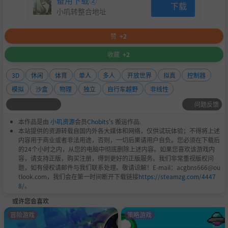
备用下载②
BMX Streets’ massive open world is inspired by landmar
下载
小叽转整合地址
k spots in Vancouver, Canada. With over 25km of expansiv
e road network, and hundreds of street spots, the world i
赞
+2
s your skate park.
收藏
+2
Diverse Challenges
3D
休闲
体育
单人
多人
开放世界
拟真
控制器
Races, Trick Attacks, Secret Gaps, Tech Attacks and more
模拟
沙盒
物理
独立
自行车越野
非线性
to push your riding abilities to their limit. There’s hours a
问题反馈
nd hours of gameplay to take on. Just don’t expect it to
be a walk in the park.
本作品是由
小叽资源
会员
Chobits
's 搬运作品.
本站提供的资源转载自国内外各大媒体和网络，仅供试玩体验；不得将上述
内容用于商业或者非法用途，否则，一切后果请用户自负。您必须在下载后
Better with Friends
的24个小时之内，从您的电脑中彻底删除上述内容。如果您喜欢该游戏内
容，请支持正版，购买注册，得到更好的正版服务。我们非常重视版权问
Get after it with your friends. Session with up to 3 friends
题，如有侵权请邮件与我们联系处理。敬请谅解！E-mail：acgbns666@ou
tlook.com，我们会在第一时间断开下载链接
https://steamzg.com/4447
anywhere in The World.
8/
。
We built BMX Streets to be the ultimate BMX video game
或许您会喜欢
experience, but we aren’t stopping there… we can’t
冒险游戏
策略游戏
wait to show you what we have in the pipeline. Look out f
or updates coming soon.