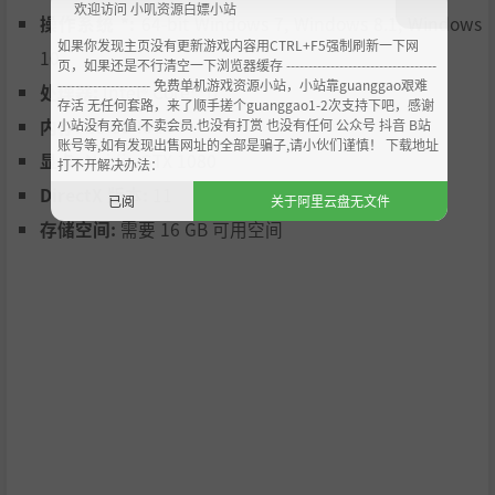
欢迎访问 小叽资源白嫖小站
打破，一个新的个体--恶魔之子出现在人间。这个人让世界
操作系统 *:
64-bit Windows 7, Windows 8.1, Windows
上一部分人失去了人性，而这些人在前些年被 "神迹 "治愈了
如果你发现主页没有更新游戏内容用CTRL+F5强制刷新一下网
10
绝症，并被贴上了新 "弥赛亚 "的标签。
页，如果还是不行清空一下浏览器缓存 ----------------------------------
--------------------- 免费单机游戏资源小站，小站靠guanggao艰难
处理器:
Intel® Core™ i7
存活 无任何套路，来了顺手搓个guanggao1-2次支持下吧，感谢
内存:
16 GB RAM
小站没有充值.不卖会员.也没有打赏 也没有任何 公众号 抖音 B站
账号等,如有发现出售网址的全部是骗子,请小伙们谨慎！ 下载地址
显卡:
Nvidia GTX 1080
打不开解决办法：
DirectX 版本:
11
已阅
关于阿里云盘无文件
存储空间:
需要 16 GB 可用空间
这款游戏是一款动作恐怖游戏，因此您经常会发现自己面对
成群的敌人和怪物，随着故事的发展，这些敌人和怪物会变
得越来越危险。
游戏中有许多谜题和谜语，这些谜题和谜语也会告诉你一些
你将经历的故事。