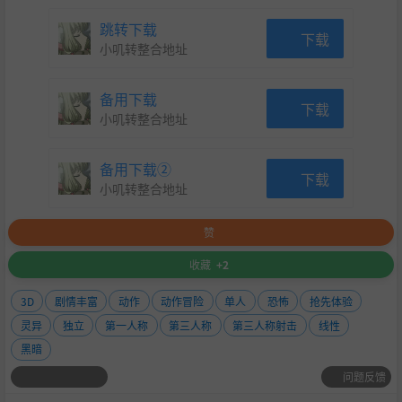
杀死的怪物越多，你的得分就越高，还可以根据杀死怪物的
时间和方式累积奖励分数。
跳转下载
下载
小叽转整合地址
备用下载
下载
小叽转整合地址
备用下载②
下载
小叽转整合地址
赞
收藏
+2
在这两种模式中，您都可以以第一人称或第三人称进行游
戏。
3D
剧情丰富
动作
动作冒险
单人
恐怖
抢先体验
灵异
独立
第一人称
第三人称
第三人称射击
线性
黑暗
问题反馈