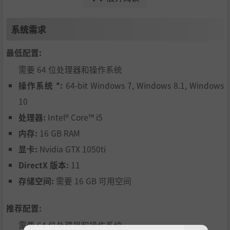
在各个方面创造出更好的产品。
非常感谢大家，希望你们喜欢我的第一个项目！
系统需求
游戏愉快，保持独立！
《邪恶封印》的特色
最低配置:
需要 64 位处理器和操作系统
操作系统 *:
64-bit Windows 7, Windows 8.1, Windows
10
处理器:
Intel® Core™ i5
内存:
16 GB RAM
显卡:
Nvidia GTX 1050ti
DirectX 版本:
11
存储空间:
需要 16 GB 可用空间
故事模式
游戏提供大约 7 小时的故事模式。在这里，你将扮演亚当，
推荐配置:
一个曾在海军陆战队服役的房地产经纪人，他必须救出自己
的妻子夏娃。她被黑暗势力绑架，当时天启七印的第一印被
需要 64 位处理器和操作系统