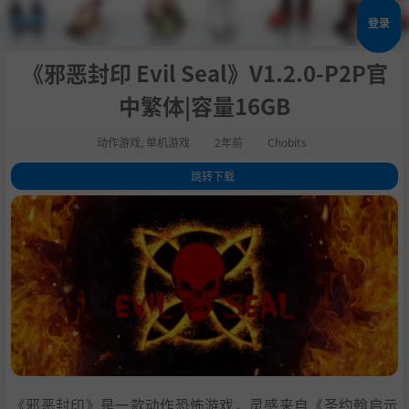
登录
《邪恶封印 Evil Seal》V1.2.0-P2P官
中繁体|容量16GB
动作游戏
,
单机游戏
2年前
Chobits
跳转下载
1
.
关于这款游戏
2
.
系统需求
3
.
支持作者
4
.
学习版下载
《邪恶封印》是一款动作恐怖游戏，灵感来自《圣约翰启示