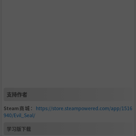
您将拥有一个库存，在这里您可以收集物品、使用它们、将
它们组合成其他关键物品或武器升级，还可以生成医药箱。
游戏有 4 个不同的难度级别（简单、普通、困难和专家）。
只有完成前三种模式之一的故事模式后，才能解锁专家模
式。
支持作者
Steam商城：
https://store.steampowered.com/app/1516
940/Evil_Seal/
幸存者模式：
该模式只有在完成部分故事模式后才能解锁，目前由 3 个不
学习版下载
同的关卡组成，您必须在规定时间内杀死尽可能多的怪物。