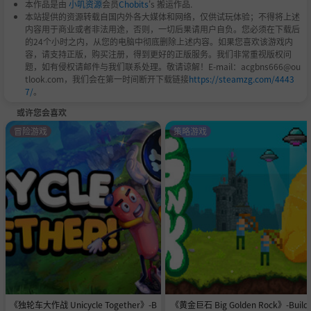
本作品是由
小叽资源
会员
Chobits
's 搬运作品.
本站提供的资源转载自国内外各大媒体和网络，仅供试玩体验；不得将上述
内容用于商业或者非法用途，否则，一切后果请用户自负。您必须在下载后
的24个小时之内，从您的电脑中彻底删除上述内容。如果您喜欢该游戏内
容，请支持正版，购买注册，得到更好的正版服务。我们非常重视版权问
题，如有侵权请邮件与我们联系处理。敬请谅解！E-mail：acgbns666@ou
tlook.com，我们会在第一时间断开下载链接
https://steamzg.com/4443
7/
。
或许您会喜欢
冒险游戏
策略游戏
《独轮车大作战 Unicycle Together》-B
《黄金巨石 Big Golden Rock》-Build 