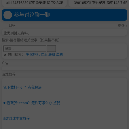
uild 24576839官中免安装-简中2.3GB
3901052官中免安装-简中148.7MB
参与讨论聊一聊
日榜
更多 »
此类别暂无资料。
搜索-请尽量缩短关键字（如果搜不到）
🔥 热门搜索：
生化危机
仁王
联机
单机
广告
游戏教程
🚀
下载打不开？点我解决
🔑
游戏弹Steam？无许可怎么办-点我
🌐
游戏改中文教程