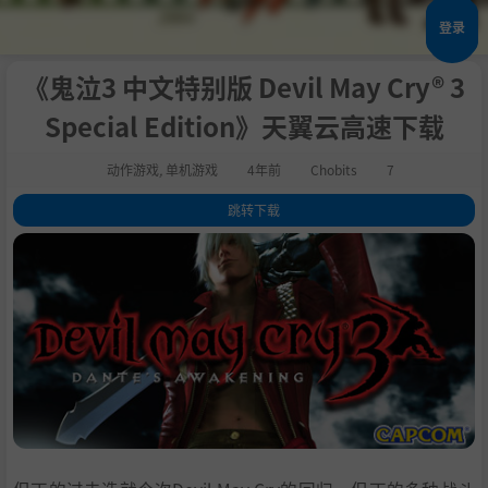
登录
《鬼泣3 中文特别版 Devil May Cry® 3
Special Edition》天翼云高速下载
动作游戏
,
单机游戏
4年前
Chobits
7
跳转下载
1
.
关于这款游戏
2
.
主要特点:
3
.
系统需求
4
.
支持作者
5
.
通用教程
6
.
学习版下载