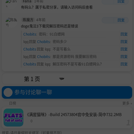
Faria
1年前
回复
有码么？属于私密分享，请输入访问码后查看
陈魔方
4年前
回复
doge
鬼泣3下载完解压密码还是错误
Chobits
:
密码：91白嫖网
回复
lqq
回复
Chobits
:
密码多少
回复
Chobits
回复
lqq
:
不是写着么
回复
lqq
回复
Chobits
:
那是资源密码 我要解压密码
回复
Chobits
回复
lqq
:
解压密码不是写着91白嫖网么？
回复
参与讨论聊一聊
日榜
更多 »
《满屋猫咪》-Build 24573804官中免安装-简中732.2MB
0
搜索-请尽量缩短关键字（如果搜不到）