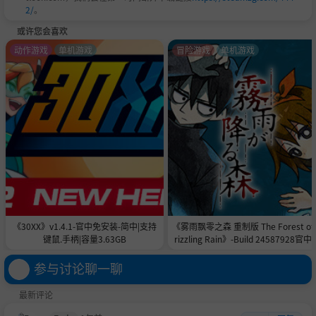
2/
。
或许您会喜欢
动作游戏
单机游戏
冒险游戏
单机游戏
《30XX》v1.4.1-官中免安装-简中|支持
《雾雨飘零之森 重制版 The Forest of
键鼠.手柄|容量3.63GB
rizzling Rain》-Build 24587928官中
安装-简中|容量996.7MB
参与讨论聊一聊
最新评论