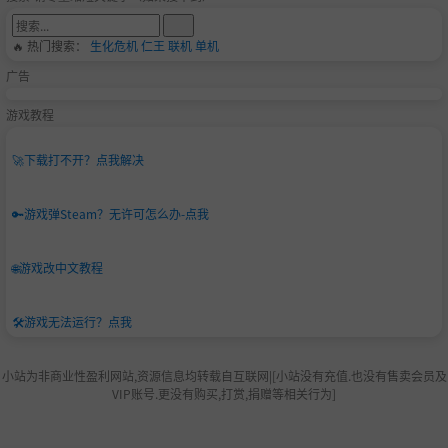
🔥 热门搜索：
生化危机
仁王
联机
单机
广告
游戏教程
🚀
下载打不开？点我解决
🔑
游戏弹Steam？无许可怎么办-点我
🌐
游戏改中文教程
🛠️
游戏无法运行？点我
小站为非商业性盈利网站,资源信息均转载自互联网|[小站没有充值.也没有售卖会员及
VIP账号.更没有购买,打赏,捐赠等相关行为]