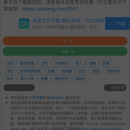
看不到下载按钮的，请更换本站推荐浏览器（可正常显示下
载按钮：
https://steamzg.com/854/
）
资源文件下载-解压密码：91白嫖网
下载
cloud_189转天翼云 解压密码：
8k21
赞
+7
收藏
+1
冒险
剧情丰富
动作
华丽格斗
单人
喜剧
困难
奇幻
好评原声音轨
恶魔
控制器
欢乐
氛围
清版动作
砍杀
第三人称
经典
角色动作
风格化
问题反馈
本作品是由
小叽资源
会员
Chobits
's 搬运作品.
本站提供的资源转载自国内外各大媒体和网络，仅供试玩体验；不得将上述
内容用于商业或者非法用途，否则，一切后果请用户自负。您必须在下载后
的24个小时之内，从您的电脑中彻底删除上述内容。如果您喜欢该游戏内
容，请支持正版，购买注册，得到更好的正版服务。我们非常重视版权问
题，如有侵权请邮件与我们联系处理。敬请谅解！E-mail：acgbns666@ou
tlook.com，我们会在第一时间断开下载链接
https://steamzg.com/444