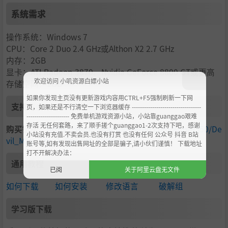
系统需求
操作系统：Windows 7
CPU：Core 2 Duo 2.4 GHz或Althon X2 2.7 GHz
内存：2GB
显卡：ATI Radeon 3870、Nvidia GeForce 8800 GT或更高
欢迎访问 小叽资源白嫖小站
存储空间：1GB
如果你发现主页没有更新游戏内容用CTRL+F5强制刷新一下网
支持作者
页，如果还是不行清空一下浏览器缓存 ----------------------------------
--------------------- 免费单机游戏资源小站，小站靠guanggao艰难
存活 无任何套路，来了顺手搓个guanggao1-2次支持下吧，感谢
购买链接：
https://store.steampowered.com/app/6550/De
小站没有充值.不卖会员.也没有打赏 也没有任何 公众号 抖音 B站
vil_May_Cry_3_Special_Edition/
账号等,如有发现出售网址的全部是骗子,请小伙们谨慎！ 下载地址
打不开解决办法：
通用教程
已阅
关于阿里云盘无文件
如何下载
如何安装
修改语言
破解组
学习版下载