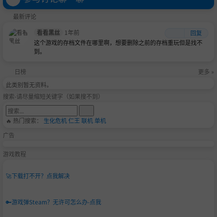
最新评论
看看黑丝
1年前
回复
这个游戏的存档文件在哪里啊，想要删除之前的存档重玩但是找不
到。
日榜
更多 »
此类别暂无资料。
搜索-请尽量缩短关键字（如果搜不到）
🔥 热门搜索：
生化危机
仁王
联机
单机
广告
游戏教程
🚀
下载打不开？点我解决
🔑
游戏弹Steam？无许可怎么办-点我