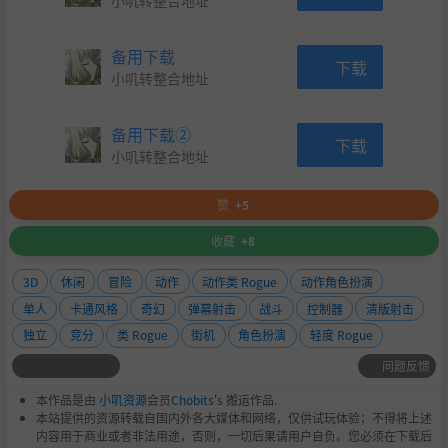
小叽转整合地址
备用下载
下载
小叽转整合地址
备用下载②
下载
小叽转整合地址
赞
+5
收藏
+8
3D
休闲
冒险
动作
动作类 Rogue
动作角色扮演
单人
卡通风格
奇幻
弹幕射击
战斗
控制器
清版射击
独立
竞分
类 Rogue
街机
角色扮演
轻度 Rogue
问题反馈
本作品是由
小叽资源
会员
Chobits
's 搬运作品.
本站提供的资源转载自国内外各大媒体和网络，仅供试玩体验；不得将上述
内容用于商业或者非法用途，否则，一切后果请用户自负。您必须在下载后