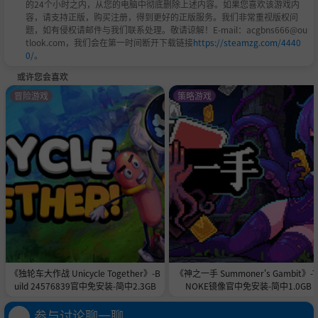
的24个小时之内，从您的电脑中彻底删除上述内容。如果您喜欢该游戏内
容，请支持正版，购买注册，得到更好的正版服务。我们非常重视版权问
题，如有侵权请邮件与我们联系处理。敬请谅解！E-mail：acgbns666@ou
tlook.com，我们会在第一时间断开下载链接
https://steamzg.com/4440
0/
。
或许您会喜欢
冒险游戏
策略游戏
《独轮车大作战 Unicycle Together》-B
《神之一手 Summoner's Gambit》-T
uild 24576839官中免安装-简中2.3GB
NOKE镜像官中免安装-简中1.0GB
参与讨论聊一聊