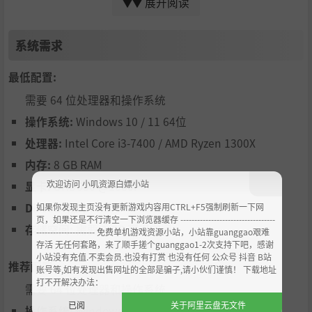
展开阅读
▼▼
九个风格迥异的角色！
每个角色都有专属武器和独立的天赋树，各有所长。找到你
系统需求
最喜欢的角色，或者挑战自己，多多尝试不同的角色吧！
最低配置:
需要 64 位处理器和操作系统
操作系统:
Windows 10 / 11 64位
处理器:
Intel Core i3-7400 / AMD Ryzen 1300X
内存:
8 GB RAM
欢迎访问 小叽资源白嫖小站
显卡:
UHD630 @1080P
目前版本中包括以下内容：
DirectX 版本:
11
如果你发现主页没有更新游戏内容用CTRL+F5强制刷新一下网
页，如果还是不行清空一下浏览器缓存 ----------------------------------
存储空间:
需要 2 GB 可用空间
9个可玩角色
--------------------- 免费单机游戏资源小站，小站靠guanggao艰难
存活 无任何套路，来了顺手搓个guanggao1-2次支持下吧，感谢
20+种武器，20+种技能，20+种超级武器
小站没有充值.不卖会员.也没有打赏 也没有任何 公众号 抖音 B站
推荐配置:
账号等,如有发现出售网址的全部是骗子,请小伙们谨慎！ 下载地址
独立天赋树系统
打不开解决办法：
需要 64 位处理器和操作系统
100+张珍特牌
已阅
关于阿里云盘无文件
操作系统:
Windows 10 / 11 64位