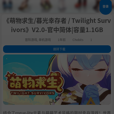
登录
《萌物求生/暮光幸存者 / Twilight Surv
ivors》V2.0-官中简体|容量1.1GB
冒险游戏
,
单机游戏
1年前
Chobits
1
跳转下载
1
.
路线图
2
.
关于这款游戏
3
.
欢迎来到陷入永夜的邦德尔大陆，幸存者！
4
.
全3D的幸存者类游戏！
5
.
超华丽的超级武器！痛击你的敌人！
6
.
九个风格迥异的角色！
7
.
目前版本中包括以下内容：
8
.
系统需求
9
.
支持作者
结合了rogue-lite元素与萌萌艺术风格的限时幸存游戏！世界
10
.
学习版下载