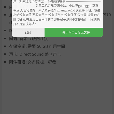
页，如果还是不行清空一下浏览器缓存 ----------------------------------
--------------------- 免费单机游戏资源小站，小站靠guanggao艰难
内存:
4 GB RAM
存活 无任何套路，来了顺手搓个guanggao1-2次支持下吧，感谢
显卡:
NVIDIA GeForce GTX 580 或ATI Radeon HD 7970
小站没有充值.不卖会员.也没有打赏 也没有任何 公众号 抖音 B站
账号等,如有发现出售网址的全部是骗子,请小伙们谨慎！ 下载地址
(1GB 以上)
打不开解决办法：
DirectX 版本:
9.0c
已阅
关于阿里云盘无文件
网络:
宽带互联网连接
存储空间:
需要 50 GB 可用空间
声卡:
Direct Sound 兼容声卡
附注事项:
必备鼠标、键盘