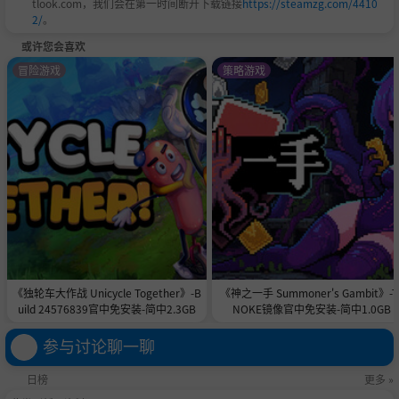
tlook.com，我们会在第一时间断开下载链接
https://steamzg.com/4410
2/
。
或许您会喜欢
冒险游戏
策略游戏
《独轮车大作战 Unicycle Together》-B
《神之一手 Summoner's Gambit》-T
uild 24576839官中免安装-简中2.3GB
NOKE镜像官中免安装-简中1.0GB
参与讨论聊一聊
日榜
更多 »