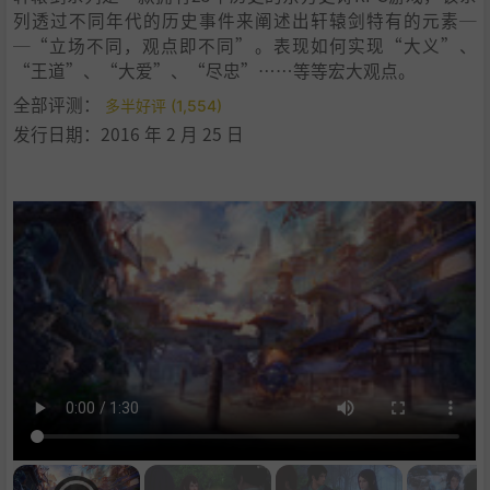
列透过不同年代的历史事件来阐述出轩辕剑特有的元素─
─“立场不同，观点即不同”。表现如何实现“大义”、
“王道”、“大爱”、“尽忠”……等等宏大观点。
全部评测：
多半好评 (1,554)
发行日期：2016 年 2 月 25 日