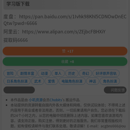
学习版下载
度盘：https://pan.baidu.com/s/1Ivhk98Khl5CDNOwDnEC
Qtw?pwd=6666
阿里云：https://www.alipan.com/s/ZEjbcFBHXiY
提取码6666
赞
+17
收藏
+8
冒险
剧情丰富
动漫
单人
历史
奇幻
好评原声音轨
日系角色扮演
武术
爱情
电脑角色扮演
神话
角色扮演
问题反馈
本作品是由
小叽资源
会员
Chobits
's 搬运作品.
本站提供的资源转载自国内外各大媒体和网络，仅供试玩体验；不得将上述
内容用于商业或者非法用途，否则，一切后果请用户自负。您必须在下载后
的24个小时之内，从您的电脑中彻底删除上述内容。如果您喜欢该游戏内
容，请支持正版，购买注册，得到更好的正版服务。我们非常重视版权问
题，如有侵权请邮件与我们联系处理。敬请谅解！E-mail：acgbns666@ou