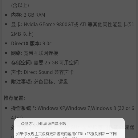
(含以上)
内存:
2 GB RAM
显卡:
Nvidia GForce 9800GT或 ATI 等其他同性能显卡(51
2MB 以上)
DirectX 版本:
9.0c
网络:
宽带互联网连接
存储空间:
需要 25 GB 可用空间
声卡:
Direct Sound 兼容声卡
附注事项:
必备鼠标、键盘
推荐配置:
操作系统 *:
Windows XP,Windows 7,Windows 8 (32 or 6
4 bit)
欢迎访问 小叽资源白嫖小站
处理器:
Intel Core i5 2.80 GHz 或 AMD等同性能处理器
如果你发现主页没有更新游戏内容用CTRL+F5强制刷新一下网
(含以上)