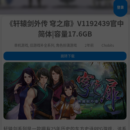
登录
《轩辕剑外传 穹之扉》V1192439官中
简体|容量17.6GB
单机游戏
,
旧游戏补全系列
,
角色扮演游戏
2年前
Chobits
跳转下载
1
.
关于这款游戏
2
.
系统需求
3
.
支持作者
4
.
学习版下载
轩辕剑系列是一款拥有25年历史的东方史诗RPG游戏，该系