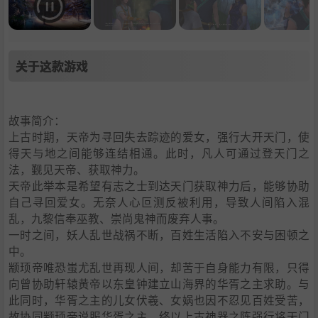
关于这款游戏
故事简介：
上古时期，天帝为寻回失去踪迹的爱女，强行大开天门，使
得天与地之间能够连结相通。此时，凡人可通过登天门之
法，觐见天帝、获取神力。
天帝此举本是希望有志之士到达天门获取神力后，能够协助
自己寻回爱女。无奈人心叵测反被利用，导致人间陷入混
乱，九黎信奉巫教、崇尚鬼神而废弃人事。
一时之间，妖人乱世战祸不断，百姓生活陷入不安与困顿之
中。
颛顼帝唯恐蚩尤乱世再现人间，却苦于自身能力有限，只得
向曾协助轩辕黄帝以东皇钟建立山海界的华胥之主求助。与
此同时，华胥之主的儿女伏羲、女娲也因不忍见百姓受苦，
故协同颛顼帝说服华胥之主，终以上古神器之阵强行将天门