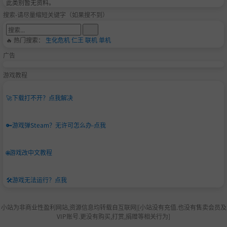
此类别暂无资料。
搜索-请尽量缩短关键字（如果搜不到）
🔥 热门搜索：
生化危机
仁王
联机
单机
广告
游戏教程
🚀
下载打不开？点我解决
🔑
游戏弹Steam？无许可怎么办-点我
🌐
游戏改中文教程
🛠️
游戏无法运行？点我
小站为非商业性盈利网站,资源信息均转载自互联网|[小站没有充值.也没有售卖会员及
VIP账号.更没有购买,打赏,捐赠等相关行为]