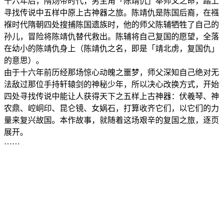
十六年后，隋炀帝时代，男主角「陈靖仇」奉师父之命，踏上
寻找传说中五样中原上古神器之旅。陈靖仇是陈国后裔，在襁
褓时代隋朝四处搜捕陈国遗族时，他的师父陈辅牺牲了自己的
孙儿，冒险将陈靖仇替代救出。陈辅将自己复国的愿望，全落
在幼小的陈靖仇身上（陈靖仇之名，即是「靖北虏，复国仇」
的意思）。
由于十六年前历经那场惊心动魄之噩梦，师父深知自己绝对无
法敌过那位手持轩辕剑的神秘少年，所以决心改换方式，开始
四处寻找传说中能让人获得天下之五样上古神器：伏羲琴、神
农鼎、崆峒印、昆仑镜、女娲石，打算收齐它们，以它们的力
量来复兴故国。本作故事，就随着这场艰辛的复国之旅，逐页
展开。
……