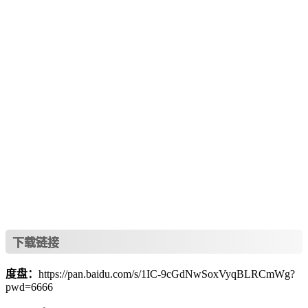
下载链接
度盘：
https://pan.baidu.com/s/1IC-9cGdNwSoxVyqBLRCmWg?
pwd=6666