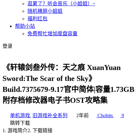
逛累了？听会音乐（小姐姐）~
随机横屏小姐姐
福利红包
帮助小站
免费帮忙增加度盘容量
登录
《轩辕剑叁外传：天之痕 XuanYuan
Sword:The Scar of the Sky》
Build.7375679-9.17官中简体|容量1.73GB
附存档修改器电子书OST攻略集
单机游戏
,
旧游戏补全系列
2年前
Chobits
9
跳转下载
1
.
游戏简介
2
.
下载链接