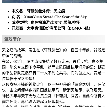
中文名：轩辕剑叁外传：天之痕
别 名：XuanYuan Sword:The Scar of the Sky
游戏类型：角色扮演游戏,RPG,武侠,神怪
开发商：大宇资讯股份有限公司（DOMO小组）
游戏简介
天之痕的故事，发生在《轩辕剑叁》的一百五十年前，背景是
中国的隋朝。
在公元601年，陈国遗民集结了数万兵马，兴兵反抗，意图复
国。隋文帝立即下令平乱，然而让陈国反抗军讶异的是：朝廷
的平乱部队竟然只有二十人不到之兵马，而为首之人，竟是一
位年仅十岁之少年！
这位身披斗篷的神秘少年，以一把神秘的「黄金之剑」，在仅
仅一击之间便将数万陈国反抗军马一瞬消灭殆尽、灰飞烟灭。
神秘少年与天下无敌之黄金剑「轩辕剑」威名，自此令所有人
闻之色变，再也没人敢起兵反叛朝廷。