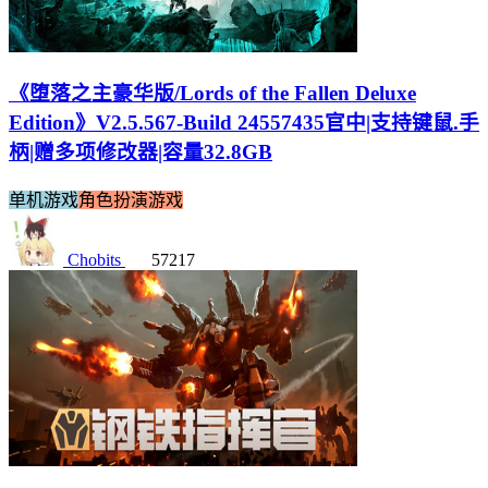
《堕落之主豪华版/Lords of the Fallen Deluxe
Edition》V2.5.567-Build 24557435官中|支持键鼠.手
柄|赠多项修改器|容量32.8GB
单机游戏
角色扮演游戏
Chobits
57217