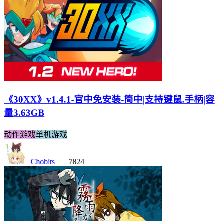
《30XX》v1.4.1-官中免安装-简中|支持键鼠.手柄|容
量3.63GB
动作游戏
单机游戏
Chobits
7824