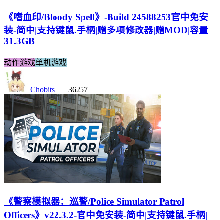
《嗜血印/Bloody Spell》-Build 24588253官中免安
装-简中|支持键鼠.手柄|赠多项修改器|赠MOD|容量
31.3GB
动作游戏
单机游戏
Chobits
36257
《警察模拟器：巡警/Police Simulator Patrol
Officers》v22.3.2-官中免安装-简中|支持键鼠.手柄|