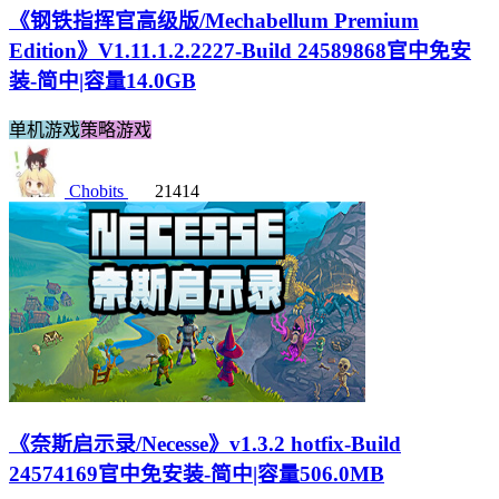
《钢铁指挥官高级版/Mechabellum Premium
Edition》V1.11.1.2.2227-Build 24589868官中免安
装-简中|容量14.0GB
单机游戏
策略游戏
Chobits
21414
《奈斯启示录/Necesse》v1.3.2 hotfix-Build
24574169官中免安装-简中|容量506.0MB