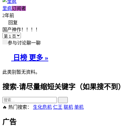
里疯
订阅者
2年前
回复
国产神作！！！！
参与讨论聊一聊
日榜
更多 »
此类别暂无资料。
搜索-请尽量缩短关键字（如果搜不到）
🔥 热门搜索：
生化危机
仁王
联机
单机
广告