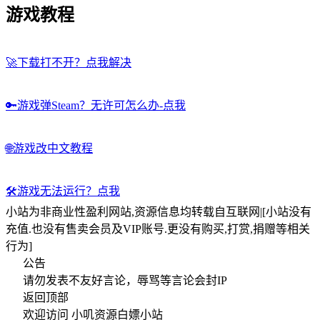
游戏教程
🚀
下载打不开？点我解决
🔑
游戏弹Steam？无许可怎么办-点我
🌐
游戏改中文教程
🛠️
游戏无法运行？点我
小站为非商业性盈利网站,资源信息均转载自互联网|[小站没有
充值.也没有售卖会员及VIP账号.更没有购买,打赏,捐赠等相关
行为]
公告
请勿发表不友好言论，辱骂等言论会封IP
返回顶部
欢迎访问 小叽资源白嫖小站