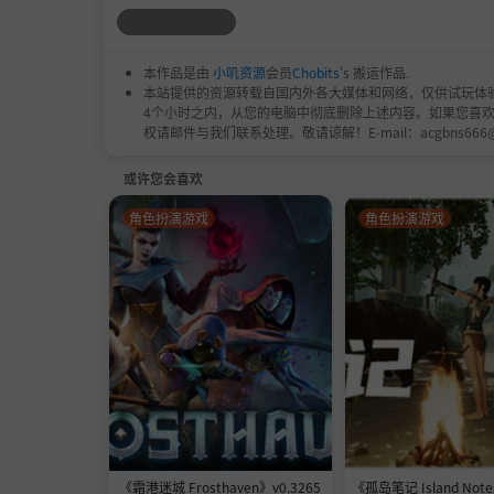
本作品是由
小叽资源
会员
Chobits
's 搬运作品.
本站提供的资源转载自国内外各大媒体和网络，仅供试玩体
4个小时之内，从您的电脑中彻底删除上述内容。如果您喜
权请邮件与我们联系处理。敬请谅解！E-mail：acgbns666
或许您会喜欢
角色扮演游戏
角色扮演游戏
《霜港迷城 Frosthaven》v0.3265
《孤岛笔记 Island Notes