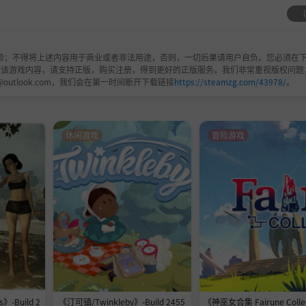
验；不得将上述内容用于商业或者非法用途，否则，一切后果请用户自负。您必须在下
欢该游戏内容，请支持正版，购买注册，得到更好的正版服务。我们非常重视版权问题
@outlook.com，我们会在第一时间断开下载链接
https://steamzg.com/43978/
。
休闲游戏
冒险游戏
》-Build 2
《汀可镇/Twinkleby》-Build 2455
《神巫女合集 Fairune Colle