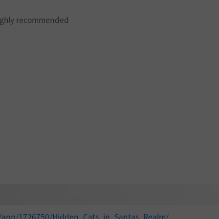
highly recommended
一种用途是提供帮助。
m/app/1726750/Hidden_Cats_in_Santas_Realm/