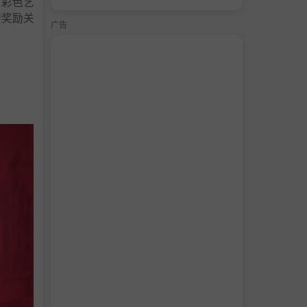
的彩色艺
的奖励关
广告