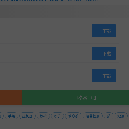
下载
下载
下载
收藏
+3
色
手绘
控制器
放松
欢乐
治愈系
温馨惬意
猫
短篇