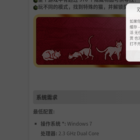
玩不同的模式，找到特殊的猫，并解锁奖励关
如果
缓存 --
活 无
赏 也
打不
正常模式
找到 120 只处于固定位置的猫。
系统需求
3 提示。
最低配置:
高级模式
操作系统 *:
Windows 7
处理器:
2.3 GHz Dual Core
找到 200 只处于随机位置的猫。