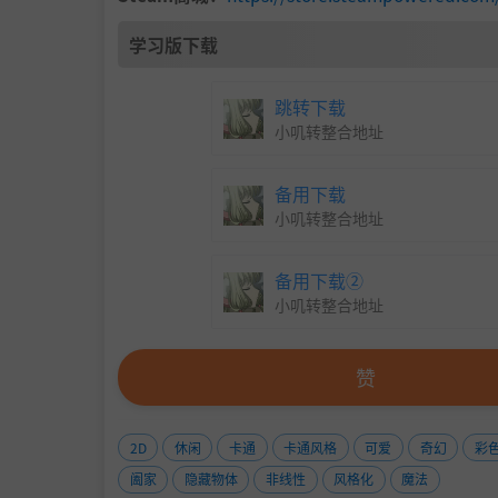
打雪仗：
100只小猫+100人
学习版下载
跳转下载
小叽转整合地址
备用下载
小叽转整合地址
无障碍
备用下载②
小叽转整合地址
深色模式
反转鼠标缩放
赞
鼠标拖动灵敏度
边缘屏幕滚动
2D
休闲
卡通
卡通风格
可爱
奇幻
彩
键盘摄像头控制
阖家
隐藏物体
非线性
风格化
魔法