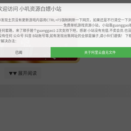
卡！
欢迎访问 小叽资源白嫖小站
你发现主页没有更新游戏内容用CTRL+F5强制刷新一下网页，如果还是不行清空一下
----------------------------------------------------- 免费单机游戏资源小站，小站靠guangg
任何套路，来了顺手搓个guanggao1-2次支持下吧，感谢 小站没有充值.不卖会员.也
没有任何 公众号 抖音 B站账号等,如有发现出售网址的全部是骗子,请小伙们谨慎！ 下
开解决办法：
已阅
关于阿里云盘无文件
展开阅读
▼▼