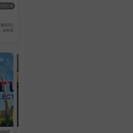
问题反馈
载后的2
，如有侵
独立游戏
角色扮演游戏
ction》
《插槽与地牢 Slot & Dungeons/Slo
《德拉加传说 Legends of Drag