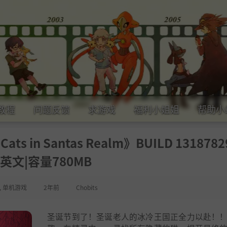
教程
问题反馈
求游戏
福利小姐姐
帮助小
 in Santas Realm》BUILD 1318782
英文|容量780MB
,
单机游戏
2年前
Chobits
圣诞节到了！圣诞老人的冰冷王国正全力以赴！