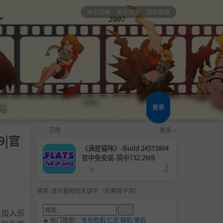
关于投稿
关于注册
隐私政策
站
登录
日榜
更多 »
9|官
《满屋猫咪》-Build 24573804
官中免安装-简中732.2MB
0
搜索-请尽量缩短关键字（如果搜不到）
！加入乐
🔥 热门搜索：
生化危机
仁王
联机
单机