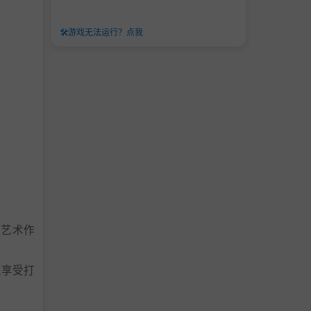
🛠️
游戏无法运行？点我
色艺术作
里享受打