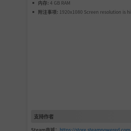
内存:
4 GB RAM
12 只特殊的猫可以解锁奖励级别。
附注事项:
1920x1080 Screen resolution is 
寻找 20 名城市居民并获得提示。
寻找不同大小和数量的小猫的奖励级别。提示的
糖果工厂：
50只小猫
圣诞老人城堡：
50只小猫
驯鹿厩：
50只小猫
冰湖：
75只小猫
支持作者
魔法森林：
100只小猫
精灵酒吧：
100只小猫
Steam商城：
https://store.steampowered.co