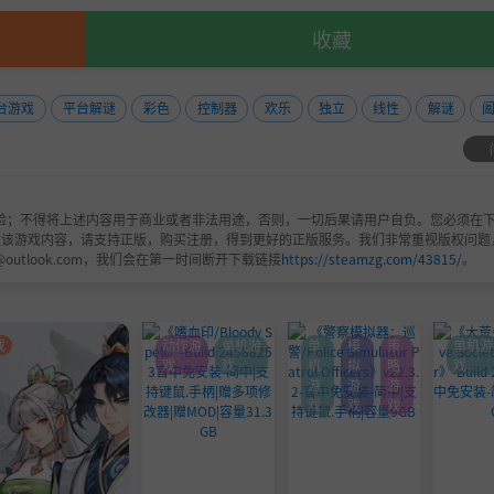
收藏
台游戏
平台解谜
彩色
控制器
欢乐
独立
线性
解谜
验；不得将上述内容用于商业或者非法用途，否则，一切后果请用户自负。您必须在下
欢该游戏内容，请支持正版，购买注册，得到更好的正版服务。我们非常重视版权问题
@outlook.com，我们会在第一时间断开下载链接
https://steamzg.com/43815/
。
戏
动作游
单机游
单
模
策
单机游
戏
戏
机
拟
略
戏
游
游
游
戏
戏
戏