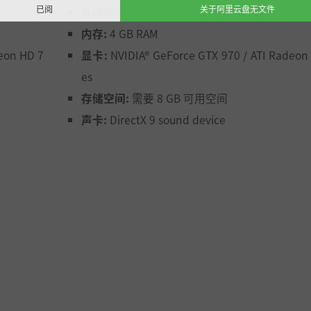
已阅
关于阿里云盘无文件
处理器:
Intel Core i7-3770 / AMD® FX-8350
内存:
4 GB RAM
deon HD 7
显卡:
NVIDIA® GeForce GTX 970 / ATI Radeon 
es
存储空间:
需要 8 GB 可用空间
声卡:
DirectX 9 sound device