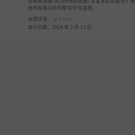
击颜色来解决Corbid的谜题! 丰富多彩的冒险》
合所有观众的可爱3D平台游戏。
全部评测：
好评 (24)
发行日期：2024 年 3 月 13 日