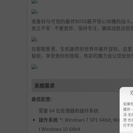
。
。
准备好与可怕的最终BOSS展开惊心动魄的战斗
坐立不安 - 不要放弃，保持专注，确保战胜这些
。
在郁郁葱葱、生机盎然的世界中展开冒险，这里
秘密。享受奇妙的旅程，色彩的魔力会让您处处
。
系统需求
最低配置:
如果
缓存 --
需要 64 位处理器和操作系统
活 无
操作系统 *:
Windows 7 SP1 64bit, Windows 
赏 也
打不
t Windows 10 64bit