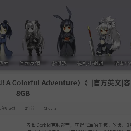
教程
问题反馈
求游戏
福利小姐姐
帮助小
 Colorful Adventure）》|官方英文|容
8GB
,
单机游戏
2年前
Chobits
帮助Corbid克服迷宫，获得冠军的乐趣。吃饭、