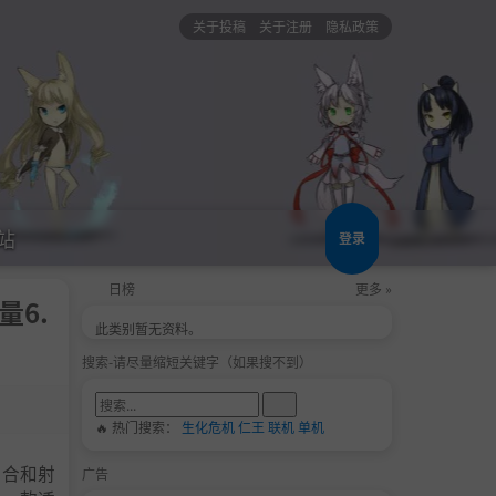
关于投稿
关于注册
隐私政策
站
登录
日榜
更多 »
量6.
此类别暂无资料。
搜索-请尽量缩短关键字（如果搜不到）
🔥 热门搜索：
生化危机
仁王
联机
单机
混合和射
广告