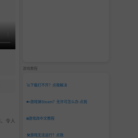
游戏教程
🚀
下载打不开？点我解决
🔑
游戏弹Steam？无许可怎么办-点我
🌐
游戏改中文教程
斓、令人
🛠️
游戏无法运行？点我