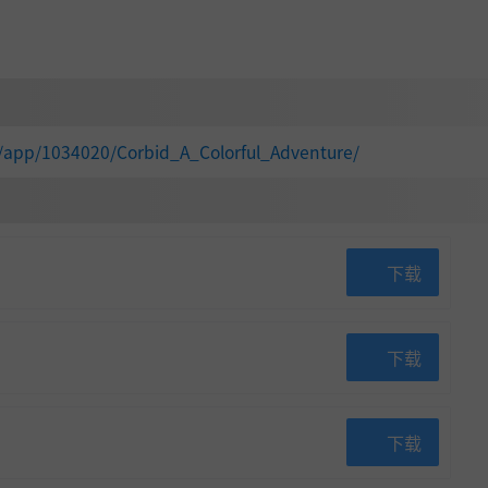
/app/1034020/Corbid_A_Colorful_Adventure/
下载
下载
下载