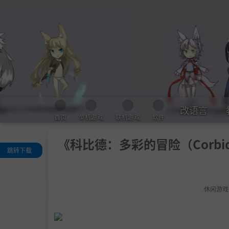
改语言
首页
单机游戏
联机游戏
软件
《科比德：多彩的冒险（Corbid! A
跳转下载
关于这款游戏
系统需求
休闲游戏
支持作者
学习版下载