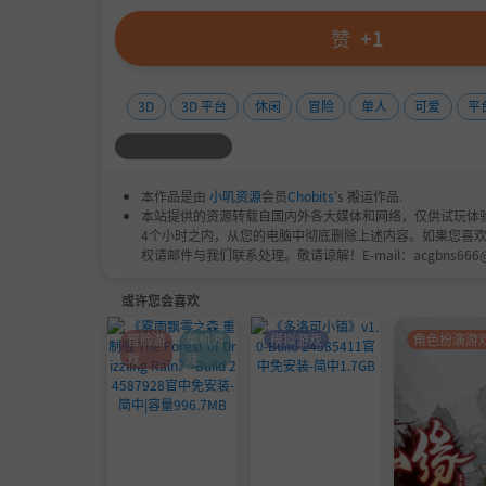
赞
+1
3D
3D 平台
休闲
冒险
单人
可爱
平
本作品是由
小叽资源
会员
Chobits
's 搬运作品.
本站提供的资源转载自国内外各大媒体和网络，仅供试玩体
4个小时之内，从您的电脑中彻底删除上述内容。如果您喜
权请邮件与我们联系处理。敬请谅解！E-mail：acgbns666
或许您会喜欢
冒险游
单机游
模拟游戏
角色扮演游
戏
戏