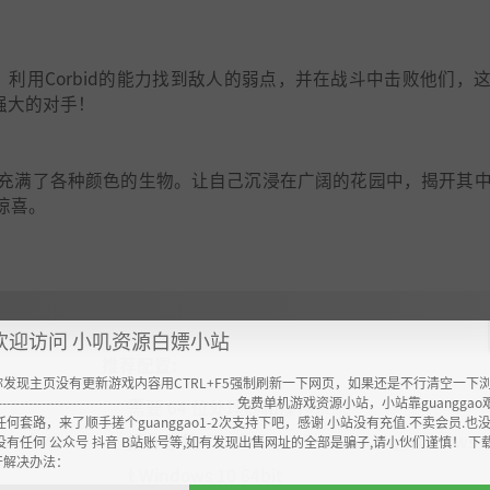
。利用Corbid的能力找到敌人的弱点，并在战斗中击败他们，
强大的对手！
充满了各种颜色的生物。让自己沉浸在广阔的花园中，揭开其
惊喜。
欢迎访问 小叽资源白嫖小站
推荐配置:
你发现主页没有更新游戏内容用CTRL+F5强制刷新一下网页，如果还是不行清空一下
----------------------------------------------------- 免费单机游戏资源小站，小站靠guangg
需要 64 位处理器和操作系统
任何套路，来了顺手搓个guanggao1-2次支持下吧，感谢 小站没有充值.不卖会员.也
8.1 64bi
操作系统 *:
Windows 7 SP1 64bit, Windows 8
没有任何 公众号 抖音 B站账号等,如有发现出售网址的全部是骗子,请小伙们谨慎！ 下
开解决办法：
t Windows 10 64bit