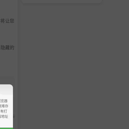
这将让您
中隐藏的
浏览器
ao艰难存
没有打
.1 64bi
载地址