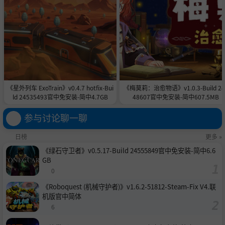
《星外列车 ExoTrain》v0.4.7 hotfix-Bui
《梅莫莉：治愈物语》v1.0.3-Build 24
ld 24535493官中免安装-简中4.7GB
48607官中免安装-简中607.5MB
参与讨论聊一聊
日榜
更多 »
《绿石守卫者》v0.5.17-Build 24555849官中免安装-简中6.6
GB
0
《Roboquest (机械守护者)》v1.6.2-51812-Steam-Fix V4.联
机版官中简体
6