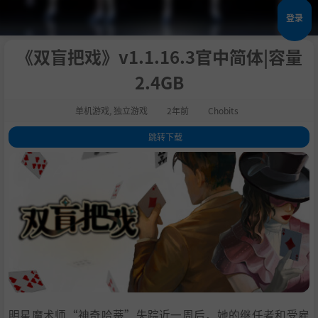
登录
《双盲把戏》v1.1.16.3官中简体|容量
2.4GB
单机游戏
,
独立游戏
2年前
Chobits
跳转下载
1
.
关于这款游戏
2
.
系统需求
3
.
支持作者
4
.
学习版下载
明星魔术师“神奇哈蒂”失踪近一周后，她的继任者和受雇