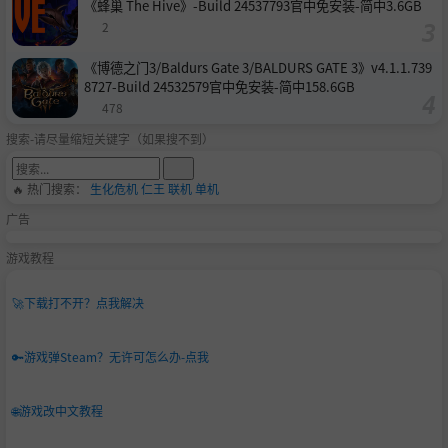
《蜂巢 The Hive》-Build 24537793官中免安装-简中3.6GB
2
《博德之门3/Baldurs Gate 3/BALDURS GATE 3》v4.1.1.739
8727-Build 24532579官中免安装-简中158.6GB
478
搜索-请尽量缩短关键字（如果搜不到）
🔥 热门搜索：
生化危机
仁王
联机
单机
广告
游戏教程
🚀
下载打不开？点我解决
🔑
游戏弹Steam？无许可怎么办-点我
🌐
游戏改中文教程