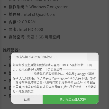
操作系统 *:
Windows 7 or greater
处理器:
Intel i3 Quad-Core
内存:
2 GB RAM
显卡:
Intel HD 4000
存储空间:
需要 3 GB 可用空间
推荐配置:
欢迎访问 小叽资源白嫖小站
需要 64 位处理器和操作系统
操作系统:
Windows 10
如果你发现主页没有更新游戏内容用CTRL+F5强制刷新一下网
页，如果还是不行清空一下浏览器缓存 ----------------------------------
处理器:
Intel i5 Quad-Core
--------------------- 免费单机游戏资源小站，小站靠guanggao艰难
存活 无任何套路，来了顺手搓个guanggao1-2次支持下吧，感谢
内存:
2 GB RAM
小站没有充值.不卖会员.也没有打赏 也没有任何 公众号 抖音 B站
账号等,如有发现出售网址的全部是骗子,请小伙们谨慎！ 下载地址
显卡:
Intel HD 7950
打不开解决办法：
存储空间:
需要 3 GB 可用空间
已阅
关于阿里云盘无文件