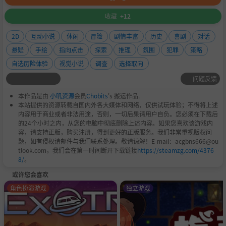
收藏
+12
2D
互动小说
休闲
冒险
剧情丰富
历史
喜剧
对话
悬疑
手绘
指向点击
探索
推理
氛围
犯罪
策略
自选历险体验
视觉小说
调查
选择取向
问题反馈
本作品是由
小叽资源
会员
Chobits
's 搬运作品.
本站提供的资源转载自国内外各大媒体和网络，仅供试玩体验；不得将上述
内容用于商业或者非法用途，否则，一切后果请用户自负。您必须在下载后
的24个小时之内，从您的电脑中彻底删除上述内容。如果您喜欢该游戏内
容，请支持正版，购买注册，得到更好的正版服务。我们非常重视版权问
题，如有侵权请邮件与我们联系处理。敬请谅解！E-mail：acgbns666@ou
tlook.com，我们会在第一时间断开下载链接
https://steamzg.com/4376
8/
。
或许您会喜欢
角色扮演游戏
独立游戏