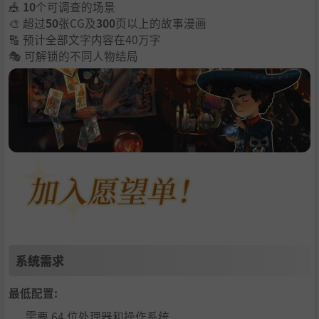
🎪
10
个可调查的场景
🎨 超过
50
张CG及
300
页以上的故事漫画
🔠 预计全部文字内容在40万字
🎭 可解锁的不同人物结局
系统需求
最低配置:
需要 64 位处理器和操作系统