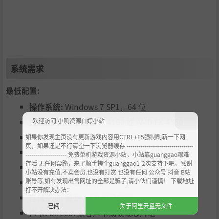
系统需求
最低配置:
操作系统:
Windows 7 SP1，64 位
欢迎访问 小叽资源白嫖小站
处理器:
英特尔酷睿 i3-4160 或 AMD FX-4350
内存:
4 GB 内存
如果你发现主页没有更新游戏内容用CTRL+F5强制刷新一下网
页，如果还是不行清空一下浏览器缓存 ----------------------------------
显卡:
GeForce GTX 660 或 Radeon HD 7850
--------------------- 免费单机游戏资源小站，小站靠guanggao艰难
存活 无任何套路，来了顺手搓个guanggao1-2次支持下吧，感谢
DirectX 版本:
11
小站没有充值.不卖会员.也没有打赏 也没有任何 公众号 抖音 B站
账号等,如有发现出售网址的全部是骗子,请小伙们谨慎！ 下载地址
网络:
宽带互联网连接
打不开解决办法：
存储空间:
需要 4 GB 可用空间
已阅
关于阿里云盘无文件
声卡:
DirectX 兼容声卡或板载芯片组