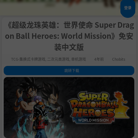
登录
《超级龙珠英雄：世界使命 Super Drag
on Ball Heroes: World Mission》免安
装中文版
TCG-集换式卡牌游戏
,
二次元类游戏
,
单机游戏
4年前
Chobits
跳转下载
1
.
关于这款游戏
2
.
系统需求
3
.
支持作者
4
.
通用教程
5
.
学习版下载