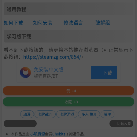
通用教程
如何下载
如何安装
修改语言
破解组
学习版下载
看不到下载按钮的，请更换本站推荐浏览器（可正常显示下
载按钮：
https://steamzg.com/854/
）
免安装中文版
下载
橘猫直链/BT
赞
+4
收藏
+3
动漫
卡牌战斗
卡牌游戏
多人 格斗
策略
问题反馈
本作品是由
小叽资源
会员
Chobits
's 搬运作品.