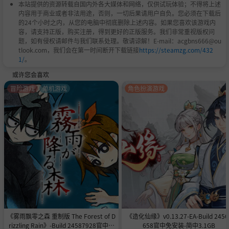
本站提供的资源转载自国内外各大媒体和网络，仅供试玩体验；不得将上述
内容用于商业或者非法用途，否则，一切后果请用户自负。您必须在下载后
的24个小时之内，从您的电脑中彻底删除上述内容。如果您喜欢该游戏内
容，请支持正版，购买注册，得到更好的正版服务。我们非常重视版权问
题，如有侵权请邮件与我们联系处理。敬请谅解！E-mail：acgbns666@ou
tlook.com，我们会在第一时间断开下载链接
https://steamzg.com/432
1/
。
或许您会喜欢
冒险游戏
单机游戏
角色扮演游戏
《雾雨飘零之森 重制版 The Forest of D
《造化仙缘》v0.13.27-EA-Build 2456
rizzling Rain》-Build 24587928官中免
658官中免安装-简中3.1GB