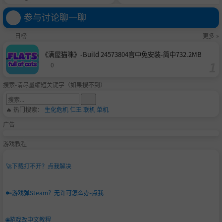
安装-简中|容量996.7MB
参与讨论聊一聊
日榜
更多 »
《满屋猫咪》-Build 24573804官中免安装-简中732.2MB
0
搜索-请尽量缩短关键字（如果搜不到）
🔥 热门搜索：
生化危机
仁王
联机
单机
广告
游戏教程
🚀
下载打不开？点我解决
🔑
游戏弹Steam？无许可怎么办-点我
🌐
游戏改中文教程