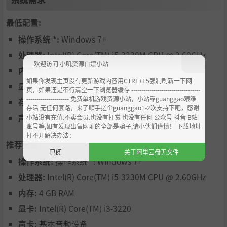
最低配置:
操作系统 *:
Windows 7+
处理器:
Intel(R) Core(TM) i5-3230M CPU @ 2.60GHz
欢迎访问 小叽资源白嫖小站
内存:
4 GB RAM
如果你发现主页没有更新游戏内容用CTRL+F5强制刷新一下网
显卡:
Intel(R) Core(TM) i3-3220
页，如果还是不行清空一下浏览器缓存 ----------------------------------
--------------------- 免费单机游戏资源小站，小站靠guanggao艰难
存储空间:
需要 800 MB 可用空间
存活 无任何套路，来了顺手搓个guanggao1-2次支持下吧，感谢
声卡:
基本音频设备
小站没有充值.不卖会员.也没有打赏 也没有任何 公众号 抖音 B站
账号等,如有发现出售网址的全部是骗子,请小伙们谨慎！ 下载地址
打不开解决办法：
推荐配置:
已阅
关于阿里云盘无文件
操作系统:
操作系统 *: Windows 7+
处理器:
Intel(R) Core(TM) i5-3230M CPU @ 2.60GHz
内存:
4 GB RAM
显卡:
Intel(R) Core(TM) i3-3220
声卡:
基本音频设备