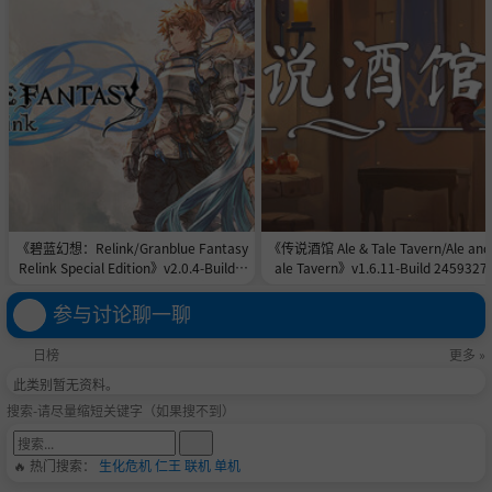
《碧蓝幻想：Relink/Granblue Fantasy
《传说酒馆 Ale & Tale Tavern/Ale and
Relink Special Edition》v2.0.4-Build 2
ale Tavern》v1.6.11-Build 2459327
4526690全DLC|官中免安装-简中|容量1
官中免安装-简中|容量4.9GB
28.5GB
参与讨论聊一聊
日榜
更多 »
此类别暂无资料。
搜索-请尽量缩短关键字（如果搜不到）
🔥 热门搜索：
生化危机
仁王
联机
单机