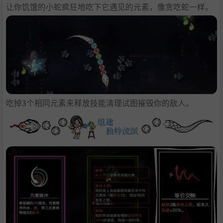
让你饥饿的小蛇疯狂地吃下它遇见的元素，像贪吃蛇一样。
吃掉3个相同元素来释放技能清理试图摧毁你的敌人。