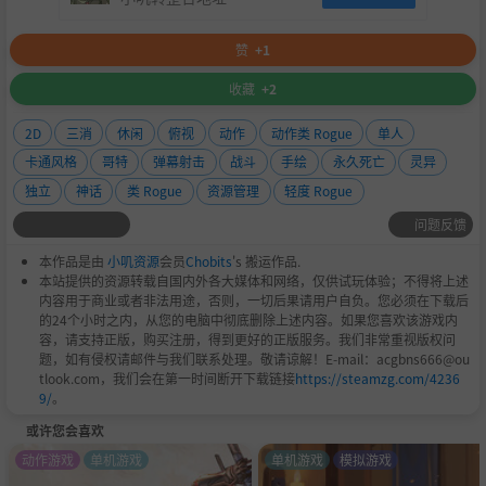
赞
+1
收藏
+2
2D
三消
休闲
俯视
动作
动作类 Rogue
单人
卡通风格
哥特
弹幕射击
战斗
手绘
永久死亡
灵异
独立
神话
类 Rogue
资源管理
轻度 Rogue
问题反馈
本作品是由
小叽资源
会员
Chobits
's 搬运作品.
本站提供的资源转载自国内外各大媒体和网络，仅供试玩体验；不得将上述
内容用于商业或者非法用途，否则，一切后果请用户自负。您必须在下载后
的24个小时之内，从您的电脑中彻底删除上述内容。如果您喜欢该游戏内
容，请支持正版，购买注册，得到更好的正版服务。我们非常重视版权问
题，如有侵权请邮件与我们联系处理。敬请谅解！E-mail：acgbns666@ou
tlook.com，我们会在第一时间断开下载链接
https://steamzg.com/4236
9/
。
或许您会喜欢
动作游戏
单机游戏
单机游戏
模拟游戏