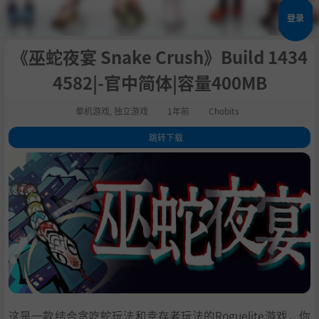
登录
《巫蛇夜宴 Snake Crush》Build 1434
4582|-官中简体|容量400MB
单机游戏
,
独立游戏
1年前
Chobits
跳转下载
1
.
关于此游戏
2
.
系统需求
3
.
支持作者
4
.
学习
这是一款结合贪吃蛇玩法和幸存者玩法的Roguelite游戏，你