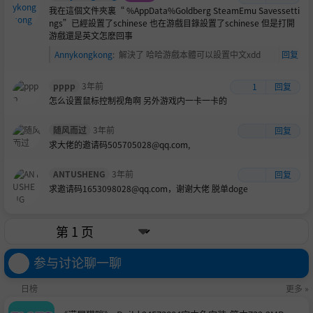
我在這個文件夾裏“ %AppData%Goldberg SteamEmu Savessetti
ngs”已經設置了schinese 也在游戲目錄設置了schinese 但是打開
游戲還是英文怎麽回事
Annykongkong
:
解決了 哈哈游戲本體可以設置中文xdd
回复
pppp
3年前
1
回复
怎么设置鼠标控制视角啊 另外游戏内一卡一卡的
随风而过
3年前
回复
求大佬的邀请码505705028@qq.com,
ANTUSHENG
3年前
回复
求邀请码1653098028@qq.com，谢谢大佬
脱单doge
参与讨论聊一聊
日榜
更多 »