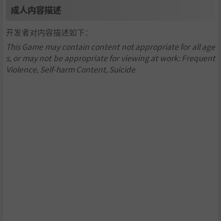
成人内容描述
开发者对内容描述如下：
This Game may contain content not appropriate for all age
s, or may not be appropriate for viewing at work: Frequent
Violence, Self-harm Content, Suicide
“对比原版的新要素”
・提高画面分辨率
・新服装、饰品
・配置角色与怨灵，将喜爱的画面拍摄为照片的“拍照模
式”
・“怨灵列表”的扩展
・追加新操作模式
等等