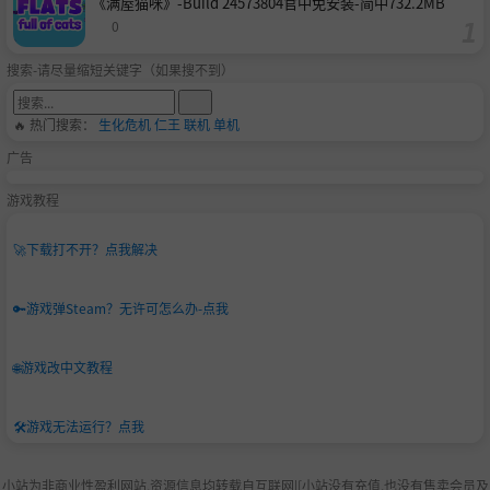
《满屋猫咪》-Build 24573804官中免安装-简中732.2MB
0
搜索-请尽量缩短关键字（如果搜不到）
🔥 热门搜索：
生化危机
仁王
联机
单机
广告
游戏教程
🚀
下载打不开？点我解决
🔑
游戏弹Steam？无许可怎么办-点我
🌐
游戏改中文教程
🛠️
游戏无法运行？点我
小站为非商业性盈利网站,资源信息均转载自互联网|[小站没有充值.也没有售卖会员及