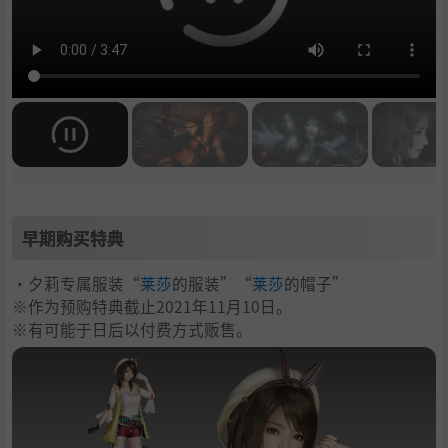
早期购买特典
‧夕莉专属服装“
莱莎
的服装”“
莱莎
的帽子”
※作为预购特典截止2021年11月10日。
※有可能于日后以付费方式贩售。