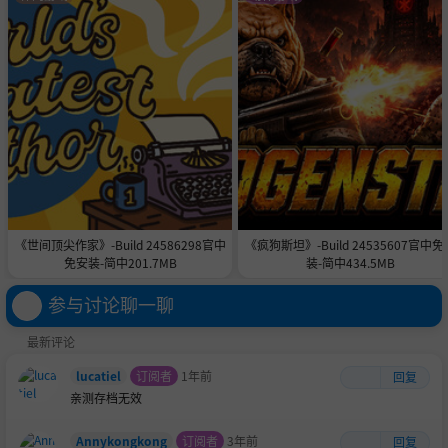
《世间顶尖作家》-Build 24586298官中
《疯狗斯坦》-Build 24535607官中免
免安装-简中201.7MB
装-简中434.5MB
参与讨论聊一聊
最新评论
lucatiel
订阅者
1年前
回复
亲测存档无效
Annykongkong
订阅者
3年前
回复