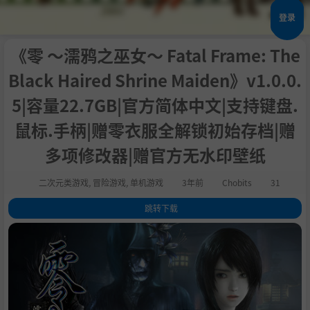
登录
《零 ～濡鸦之巫女～ Fatal Frame: The
Black Haired Shrine Maiden》v1.0.0.
5|容量22.7GB|官方简体中文|支持键盘.
鼠标.手柄|赠零衣服全解锁初始存档|赠
多项修改器|赠官方无水印壁纸
二次元类游戏
,
冒险游戏
,
单机游戏
3年前
Chobits
31
跳转下载
1
.
早期购买特典
2
.
零 ～濡鸦之巫女～ 数位豪华版
3
.
关于这款游戏
4
.
成人内容描述
5
.
系统需求