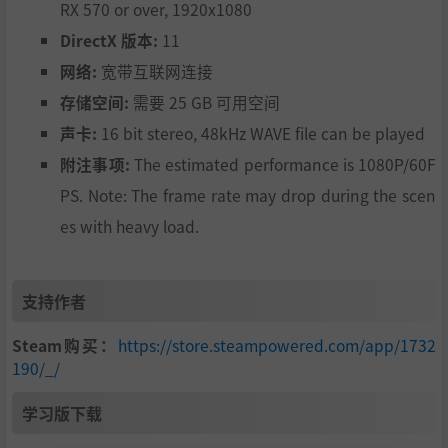
RX 570 or over, 1920x1080
DirectX 版本:
11
网络:
宽带互联网连接
存储空间:
需要 25 GB 可用空间
声卡:
16 bit stereo, 48kHz WAVE file can be played
附注事项:
The estimated performance is 1080P/60F
PS. Note: The frame rate may drop during the scen
es with heavy load.
支持作者
Steam购买：
https://store.steampowered.com/app/1732
190/_/
学习版下载