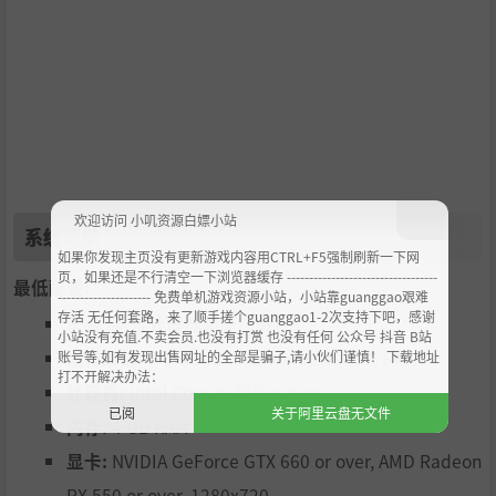
欢迎访问 小叽资源白嫖小站
系统需求
※包含游戏正篇的组合商品《零 ～濡鸦之巫女～ 数位豪华
如果你发现主页没有更新游戏内容用CTRL+F5强制刷新一下网
版》也在贩售中，请在购买时留意。
页，如果还是不行清空一下浏览器缓存 ----------------------------------
最低配置:
--------------------- 免费单机游戏资源小站，小站靠guanggao艰难
存活 无任何套路，来了顺手搓个guanggao1-2次支持下吧，感谢
需要 64 位处理器和操作系统
小站没有充值.不卖会员.也没有打赏 也没有任何 公众号 抖音 B站
操作系统:
Windows® 8.1, Windows® 10, 64bit
账号等,如有发现出售网址的全部是骗子,请小伙们谨慎！ 下载地址
打不开解决办法：
处理器:
Intel Core i5 750 or over
已阅
关于阿里云盘无文件
内存:
4 GB RAM
显卡:
NVIDIA GeForce GTX 660 or over, AMD Radeon
RX 550 or over, 1280x720