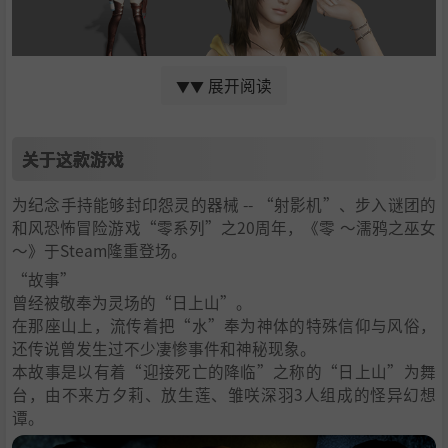
展开阅读
▼▼
零 ～濡鸦之巫女～ 数位豪华版
“数位豪华版组合内容”
关于这款游戏
●《零 ～濡鸦之巫女～》游戏正篇
为纪念手持能够封印怨灵的器械 -- “射影机”、步入谜团的
●20周年纪念版影音册
和风恐怖冒险游戏“零系列”之20周年，《零 ～濡鸦之巫女
能够在游戏中鉴赏收录于“零”系列各作品的美术设计，以
～》于Steam隆重登场。
及BGM等的《20周年纪念版影音册》。
“故事”
●历代角色服装组合
曾经被敬奉为灵场的“日上山”。
可于游戏中使用历代角色的服装。
在那座山上，流传着把“水”奉为神体的特殊信仰与风俗，
‧“天仓澪的服装”（《FATAL FRAME Ⅱ Crimson Butterfl
还传说曾发生过不少凄惨事件和神秘现象。
y》）
本故事是以有着“迎接死亡的降临”之称的“日上山”为舞
‧“黑泽怜的服装”（《FATAL FRAME Ⅲ The Tormente
台，由不来方夕莉、放生莲、雏咲深羽3人组成的怪异幻想
d》）
谭。
‧“雏咲深红的服装1”（『FATAL FRAME》）
‧“雏咲深红的服装2”（《FATAL FRAME》）