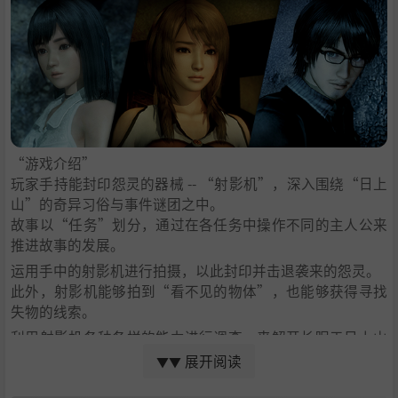
‧“天仓茧的服装”（《FATAL FRAME Ⅱ Crimson Butterfl
y》）
‧“天仓萤的服装”（《FATAL FRAME Ⅲ The Tormente
d》）
“游戏介绍”
玩家手持能封印怨灵的器械 -- “射影机”，深入围绕“日上
山”的奇异习俗与事件谜团之中。
故事以“任务”划分，通过在各任务中操作不同的主人公来
推进故事的发展。
※仅包含游戏正篇《零 ～濡鸦之巫女～》的商品也在贩售
运用手中的射影机进行拍摄，以此封印并击退袭来的怨灵。
中，请在购买时留意。
此外，射影机能够拍到“看不见的物体”，也能够获得寻找
※本商品的“数位豪华版组合内容”中包含“零 ～濡鸦之巫
失物的线索。
女～ 20周年纪念DLC”的内容。请在购买时留意。
利用射影机各种各样的能力进行调查，来解开长眠于日上山
的谜团。
展开阅读
▼▼