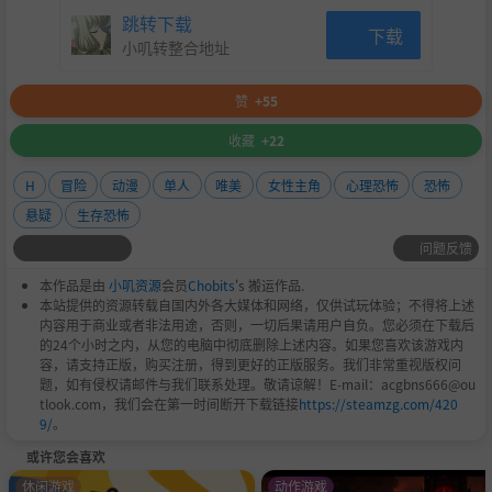
跳转下载
下载
小叽转整合地址
赞
+55
收藏
+22
H
冒险
动漫
单人
唯美
女性主角
心理恐怖
恐怖
悬疑
生存恐怖
问题反馈
本作品是由
小叽资源
会员
Chobits
's 搬运作品.
本站提供的资源转载自国内外各大媒体和网络，仅供试玩体验；不得将上述
内容用于商业或者非法用途，否则，一切后果请用户自负。您必须在下载后
的24个小时之内，从您的电脑中彻底删除上述内容。如果您喜欢该游戏内
容，请支持正版，购买注册，得到更好的正版服务。我们非常重视版权问
题，如有侵权请邮件与我们联系处理。敬请谅解！E-mail：acgbns666@ou
tlook.com，我们会在第一时间断开下载链接
https://steamzg.com/420
9/
。
或许您会喜欢
休闲游戏
动作游戏