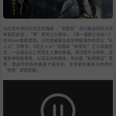
6
.
支持作者
7
.
学习版下载
为纪念手持封印怨灵的器械 --“射影机”进行解谜的和风恐
怖冒险游戏 -- “零”系列之20周年，《零～濡鸦之巫女～》
在Steam隆重登场。以时常被报出发生神秘事件的灵山“日
上山”为舞台，3位主人公一边借助“射影机”之力击退怨
灵，一边逼近山上所发生之事的真相。通过提升分辨率、加
强各种性能表现，以及追加新服装、新功能“拍照模式”等
等，使前作的各种要素大幅进化。变得更加美丽与鲜艳的
“恐怖”即将苏醒。