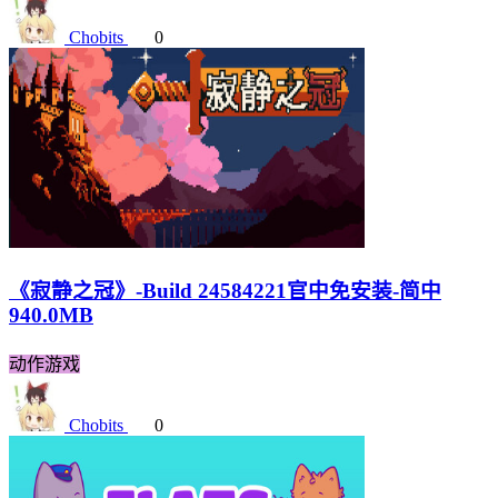
Chobits
0
《寂静之冠》-Build 24584221官中免安装-简中
940.0MB
动作游戏
Chobits
0