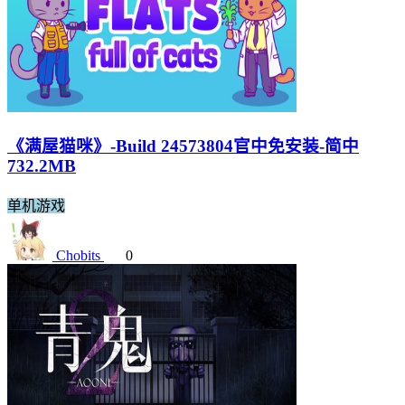
《满屋猫咪》-Build 24573804官中免安装-简中
732.2MB
单机游戏
Chobits
0