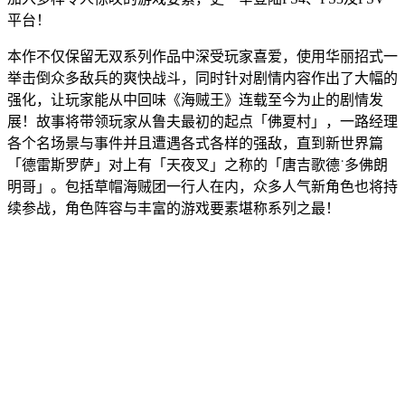
平台！
本作不仅保留无双系列作品中深受玩家喜爱，使用华丽招式一
举击倒众多敌兵的爽快战斗，同时针对剧情内容作出了大幅的
强化，让玩家能从中回味《海贼王》连载至今为止的剧情发
展！故事将带领玩家从鲁夫最初的起点「佛夏村」，一路经理
各个名场景与事件并且遭遇各式各样的强敌，直到新世界篇
「德雷斯罗萨」对上有「天夜叉」之称的「唐吉歌德˙多佛朗
明哥」。包括草帽海贼团一行人在内，众多人气新角色也将持
续参战，角色阵容与丰富的游戏要素堪称系列之最！