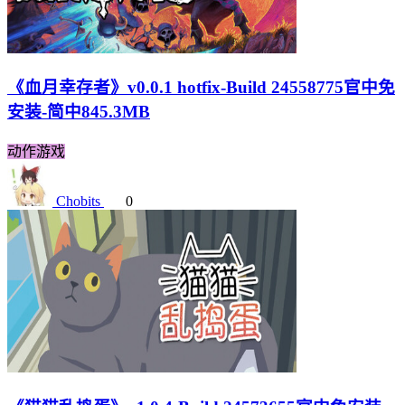
《血月幸存者》v0.0.1 hotfix-Build 24558775官中免
安装-简中845.3MB
动作游戏
Chobits
0