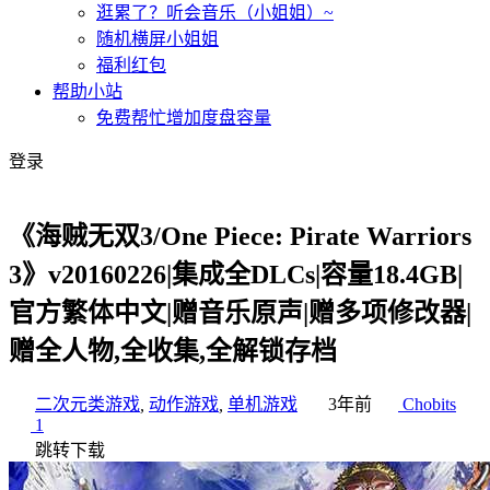
逛累了？听会音乐（小姐姐）~
随机横屏小姐姐
福利红包
帮助小站
免费帮忙增加度盘容量
登录
《海贼无双3/One Piece: Pirate Warriors
3》v20160226|集成全DLCs|容量18.4GB|
官方繁体中文|赠音乐原声|赠多项修改器|
赠全人物,全收集,全解锁存档
二次元类游戏
,
动作游戏
,
单机游戏
3年前
Chobits
1
跳转下载
1
.
游戏介绍
2
.
配置要求
3
.
支持作者
4
.
学习版下载