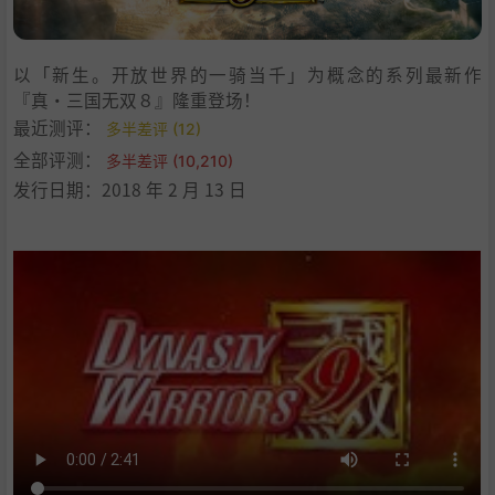
以「新生。开放世界的一骑当千」为概念的系列最新作
『真・三国无双８』隆重登场！
最近测评：
多半差评 (12)
全部评测：
多半差评 (10,210)
发行日期：2018 年 2 月 13 日