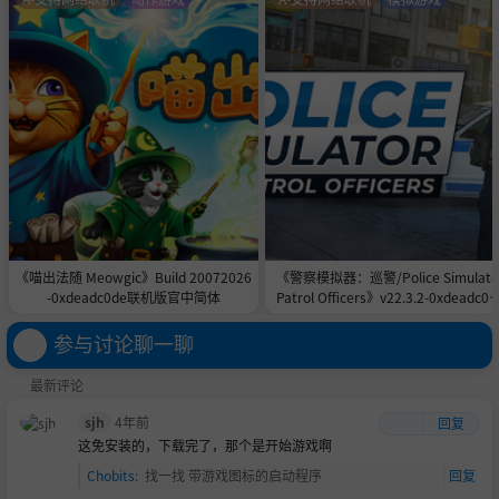
《喵出法随 Meowgic》Build 20072026
《警察模拟器：巡警/Police Simulato
-0xdeadc0de联机版官中简体
Patrol Officers》v22.3.2-0xdeadc0d
联机版官中简体
参与讨论聊一聊
最新评论
sjh
4年前
回复
这免安装的，下载完了，那个是开始游戏啊
Chobits
:
找一找 带游戏图标的启动程序
回复