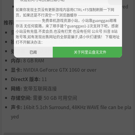
作」。除了基本的登山、游泳之外，还有「使用钩绳翻
声卡:
16 bit stereo, 48KHz WAVE file can be played
墙」、「用火焰箭引爆油壶攻击敌人」等，根据不同状况，
如果你发现主页没有更新游戏内容用CTRL+F5强制刷新一下网
玩家可以选择各式各样的行动，战略的选项也变得更加宽
页，如果还是不行清空一下浏览器缓存 ----------------------------------
--------------------- 免费单机游戏资源小站，小站靠guanggao艰难
广。
推荐配置:
存活 无任何套路，来了顺手搓个guanggao1-2次支持下吧，感谢
小站没有充值.不卖会员.也没有打赏 也没有任何 公众号 抖音 B站
需要 64 位处理器和操作系统
账号等,如有发现出售网址的全部是骗子,请小伙们谨慎！ 下载地址
操作系统:
Windows 8.1/10 64bit
打不开解决办法：
处理器:
Core i7 3770 or over
已阅
关于阿里云盘无文件
内存:
8 GB RAM
显卡:
NVIDIA GeForce GTX 1060 or over
DirectX 版本:
11
网络:
宽带互联网连接
存储空间:
需要 50 GB 可用空间
辅佐孙家三代的吴国武将「程普」将参战！以既已发表参战
的蜀国大力士、飞毛腿名将「周仓」为首，魅力十足的新武
声卡:
16bit 5.1ch Surround, 48KHz WAVE file can be pla
将们今后将陆续登场。
yed
此外，在至今「真・三国无双」系列中登场的全83名无双武
将的服装将会全新亮相，玩家能享受由众多武将所交织成的
「三国志」世界。