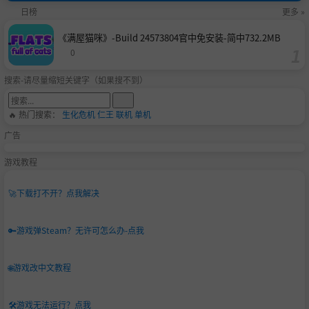
日榜
更多 »
《满屋猫咪》-Build 24573804官中免安装-简中732.2MB
0
搜索-请尽量缩短关键字（如果搜不到）
🔥 热门搜索：
生化危机
仁王
联机
单机
广告
游戏教程
🚀
下载打不开？点我解决
🔑
游戏弹Steam？无许可怎么办-点我
🌐
游戏改中文教程
🛠️
游戏无法运行？点我