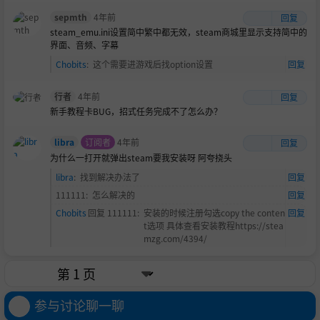
sepmth
4年前
回复
steam_emu.ini设置简中繁中都无效，steam商城里显示支持简中的
界面、音频、字幕
Chobits
:
这个需要进游戏后找option设置
回复
行者
4年前
回复
新手教程卡BUG，招式任务完成不了怎么办？
libra
订阅者
4年前
回复
为什么一打开就弹出steam要我安装呀
阿夸挠头
libra
:
找到解决办法了
回复
111111
:
怎么解决的
回复
Chobits
回复
111111
:
安装的时候注册勾选copy the conten
回复
t选项 具体查看安装教程https://stea
mzg.com/4394/
参与讨论聊一聊