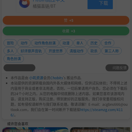
下载
橘猫直链/BT
赞
+5
收藏
+3
冒险
动作
动作角色扮演
动漫
单人
历史
合作
多人
好评原声音轨
开放世界
清版动作
砍杀
第三人称
角色扮演
问题反馈
本作品是由
小叽资源
会员
Chobits
's 搬运作品.
本站提供的资源转载自国内外各大媒体和网络，仅供试玩体验；不得将上述
内容用于商业或者非法用途，否则，一切后果请用户自负。您必须在下载后
的24个小时之内，从您的电脑中彻底删除上述内容。如果您喜欢该游戏内
容，请支持正版，购买注册，得到更好的正版服务。我们非常重视版权问
题，如有侵权请邮件与我们联系处理。敬请谅解！E-mail：acgbns666@ou
tlook.com，我们会在第一时间断开下载链接
https://steamzg.com/411
6/
。
或许您会喜欢
A-支持网络联机
动作游戏
A-支持网络联机
模拟游戏