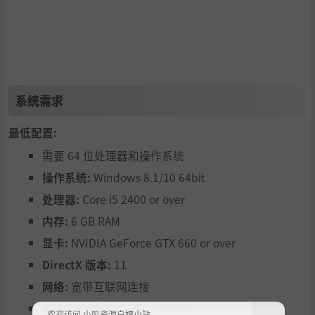
本作保留了「无双」系列的轻松操作外，更有能因应周围状
态而产生攻击变化的新招式「易态连击系统」。
主要由依照敌人状态变化的「流水攻击」，依据玩家与敌人
间状况、时机所变化的「反应攻击」、使敌人状态发生变化
系统需求
的「触发攻击」等3种攻击方式为中心所构成，玩家能体验
此系列最高等级的「一骑当千的爽快感」。
最低配置:
需要 64 位处理器和操作系统
操作系统:
Windows 8.1/10 64bit
处理器:
Core i5 2400 or over
内存:
6 GB RAM
显卡:
NVIDIA GeForce GTX 660 or over
DirectX 版本:
11
网络:
宽带互联网连接
此外，本作也采用因应地形与环境产生不同行动的「应变动
存储空间:
需要 50 GB 可用空间
欢迎访问 小叽资源白嫖小站