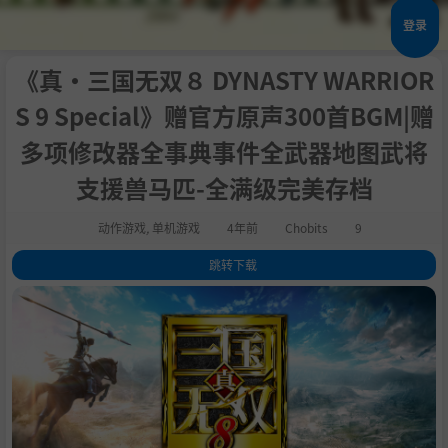
登录
《真・三国无双８ DYNASTY WARRIOR
S 9 Special》赠官方原声300首BGM|赠
多项修改器全事典事件全武器地图武将
支援兽马匹-全满级完美存档
动作游戏
,
单机游戏
4年前
Chobits
9
跳转下载
1
.
关于这款游戏
2
.
系统需求
3
.
支持作者
4
.
通用教程
5
.
学习版下载