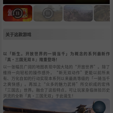
关于这款游戏
以「新生。开放世界的一骑当千」为概念的系列最新作
『真・三国无双８』隆重登场！
以一张幅员广阔的地图表现中国大陆的“开放世界”。除了
维持一向轻松的操作感外，“新无双动作”更能以前所未
有、万化自如的行动实现本系列以来最高等级的「一骑当千
之爽快感」。再加上“众多的魅力武将”所交织成的宏伟
「三国志」世界。融合了这些特点，可让玩家身临体验历史
洪流的全新「真・三国无双」于此诞生！