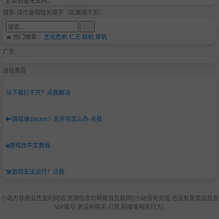
此类别暂无资料。
搜索-请尽量缩短关键字（如果搜不到）
🔥 热门搜索：
生化危机
仁王
联机
单机
广告
游戏教程
🚀
下载打不开？点我解决
🔑
游戏弹Steam？无许可怎么办-点我
🌐
游戏改中文教程
🛠️
游戏无法运行？点我
小站为非商业性盈利网站,资源信息均转载自互联网|[小站没有充值.也没有售卖会员及
VIP账号.更没有购买,打赏,捐赠等相关行为]