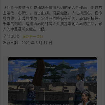
《仙劍奇俠傳五》是仙劍奇俠傳系列的第六代作品。本作的
主題為「心願」。遠古血族，再度覺醒。人性與魔心，宿命
與血緣，道義與愛情，當這些同時擺在前面，該如何抉擇？
千年的封印，連接兩界的神魔之井成為震動六界的焦點，眾
人的命運逐漸交織在一起。
全部评测：
褒贬不一 (73)
发行日期：2021 年 6 月 17 日