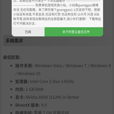
页，如果还是不行清空一下浏览器缓存 ----------------------------------
鬥。角色有「精」、「氣」、「神」三個關鍵數值，在本作
--------------------- 免费单机游戏资源小站，小站靠guanggao艰难
中如果戰鬥失敗，可以立即決定是否重新挑戰，讓玩家們更
存活 无任何套路，来了顺手搓个guanggao1-2次支持下吧，感谢
盡興享受遊戲。
小站没有充值.不卖会员.也没有打赏 也没有任何 公众号 抖音 B站
账号等,如有发现出售网址的全部是骗子,请小伙们谨慎！ 下载地址
修為系統
打不开解决办法：
每個角色每個屬性的仙術都對應一個修為，只有修為達到一
已阅
关于阿里云盘无文件
定值才能使用新學的仙術，提高修為值會影響該屬性仙術的
威力效果。另外，當修為值超過1500時，還可以附加種種特
系统需求
殊效果，而且每一種仙術的附加效果都不相同。
貼符系統
最低配置:
一部分武器和護具均可通過貼符系統來強化屬性。在裝備介
面中的裝備清單中，可貼符的裝備名稱旁會出現符的形狀，
操作系统:
Windows Vista / Windows 7 / Windows 8
灰色表示可貼符；貼上符後會點亮，代表獲得相應的屬性。
/ Windows 10
符咒可分為鬥符、護符、靈符和咒符。
处理器:
Intel Core 2 Duo 3.0GHz
内存:
2 GB RAM
显卡:
NVidia 8600 (512M) or Better
DirectX 版本:
9.0
存储空间:
需要 7 GB 可用空间