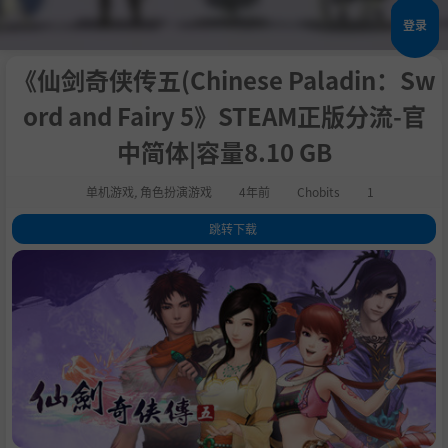
登录
《仙剑奇侠传五(Chinese Paladin：Sw
ord and Fairy 5》STEAM正版分流-官
中简体|容量8.10 GB
单机游戏
,
角色扮演游戏
4年前
Chobits
1
跳转下载
1
.
关于这款游戏
2
.
○ 精緻畫面如夢似真
3
.
○創新單機玩法：封印、收集、煉化、合擊
4
.
○ 節奏清爽打擊暢快
5
.
系统需求
6
.
支持作者
7
.
学习版下载