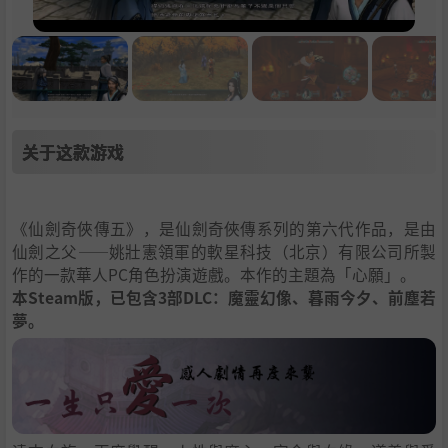
关于这款游戏
《仙劍奇俠傳五》，是仙劍奇俠傳系列的第六代作品，是由
仙劍之父——姚壯憲領軍的軟星科技（北京）有限公司所製
作的一款華人PC角色扮演遊戲。本作的主題為「心願」。
本Steam版，已包含3部DLC：魔靈幻像、暮雨今夕、前塵若
夢。