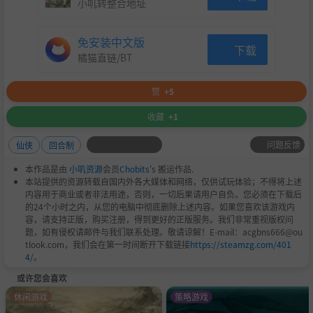
小叽转整合地址
免安装中文版
下载
橘猫直链/BT
赞
+5
收藏
+1
问题反馈
仙侠
回合制
本作品是由
小叽资源
会员
Chobits
's 搬运作品.
本站提供的资源转载自国内外各大媒体和网络，仅供试玩体验；不得将上述
内容用于商业或者非法用途，否则，一切后果请用户自负。您必须在下载后
的24个小时之内，从您的电脑中彻底删除上述内容。如果您喜欢该游戏内
容，请支持正版，购买注册，得到更好的正版服务。我们非常重视版权问
题，如有侵权请邮件与我们联系处理。敬请谅解！E-mail：acgbns666@ou
tlook.com，我们会在第一时间断开下载链接
https://steamzg.com/401
4/
。
或许您会喜欢
休闲游戏
策略游戏