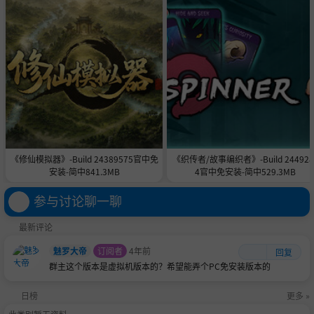
《修仙模拟器》-Build 24389575官中免
《织传者/故事编织者》-Build 244928
安装-简中841.3MB
4官中免安装-简中529.3MB
参与讨论聊一聊
最新评论
魅罗大帝
订阅者
4年前
回复
群主这个版本是虚拟机版本的？希望能弄个PC免安装版本的
日榜
更多 »