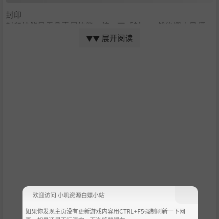
封印
封印技能是雲凡專屬技能，按一下「封」，然後選中目標，
可封印敵人。封印成功後，封印狀態下打死敵人可獲得相應
展开阅读
▼▼
「符」。所獲得的符可以用於裝備，增加各角色的屬性和能
力。
收集煉化
玩家可以通過合成，將低級道具合成高級道具，還有機會合
成獲得遊戲中不會出售和掉落的稀有道具。
合擊技
在遊戲中，角色可領悟對應合擊技，當戰鬥中我方在行動條
上連續時，即可使出強大的合擊技。使用「合擊」時，還會
出現合擊小遊戲，根據畫面中出現的綠色滑鼠左右鍵，點擊
相應的滑鼠按鍵，若控制得當，對「合擊」技能有很大加成
作用。
○ 節奏清爽打擊暢快
欢迎访问 小叽资源白嫖小站
本作採用回合製戰鬥機制。隊伍中最多可同時有3人出場戰
如果你发现主页没有更新游戏内容用CTRL+F5强制刷新一下网