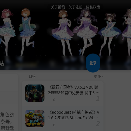
关于投稿
关于注册
隐私政策
站
登录
日榜
更多 »
《绿石守卫者》v0.5.17-Build
24555849官中免安装-简中6.6
GB
0
《Roboquest (机械守护者)》v
角色选
1.6.2-51812-Steam-Fix V4.联
词条等，
机版官中简体
6
、魑魅魍