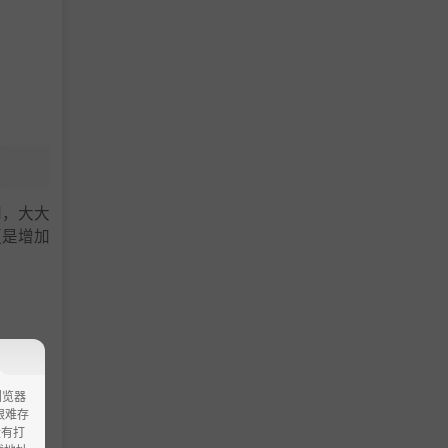
d，大大
更是增加
浏览器
ao艰难存
没有打