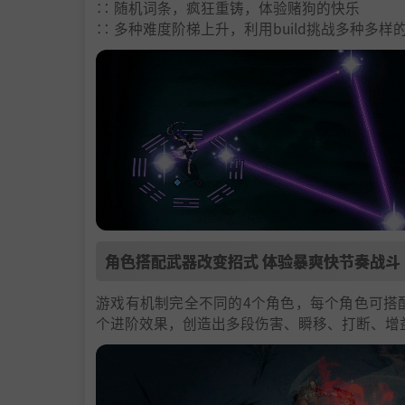
∷ 随机词条，疯狂重铸，体验赌狗的快乐
∷ 多种难度阶梯上升，利用build挑战多种多样
角色搭配武器改变招式 体验暴爽快节奏战斗
游戏有机制完全不同的4个角色，每个角色可搭
个进阶效果，创造出多段伤害、瞬移、打断、增