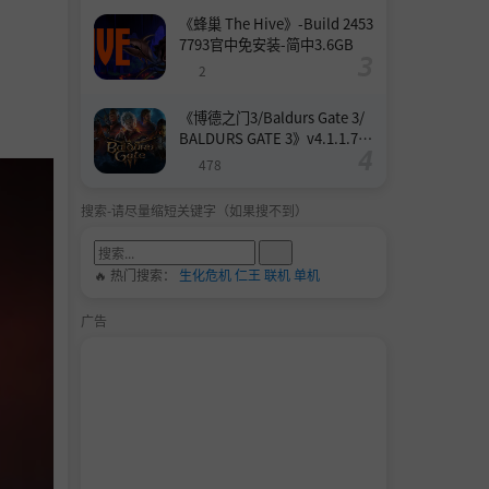
《蜂巢 The Hive》-Build 2453
7793官中免安装-简中3.6GB
2
《博德之门3/Baldurs Gate 3/
BALDURS GATE 3》v4.1.1.739
8727-Build 24532579官中免安
478
装-简中158.6GB
搜索-请尽量缩短关键字（如果搜不到）
🔥 热门搜索：
生化危机
仁王
联机
单机
广告