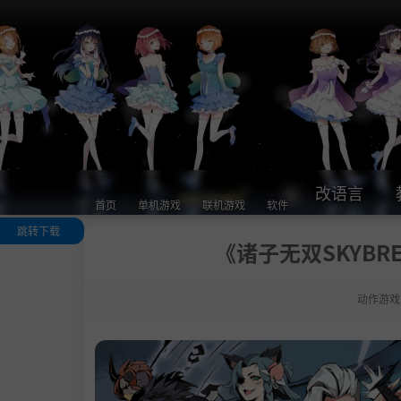
改语言
首页
单机游戏
联机游戏
软件
跳转下载
《诸子无双SKYBREA
关于这款游戏
.
角色搭配武器
变招式 体验暴
动作游戏
快节奏战斗
.
多系统搭配构
独有build 可复
性增加
.
国风特色怪物