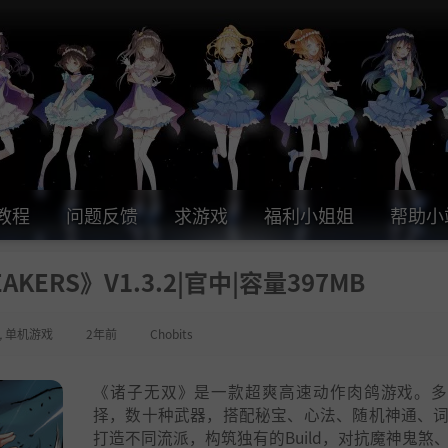
教程
问题反馈
求游戏
福利小姐姐
帮助小
KERS》V1.3.2|官中|容量397MB
,
单机游戏
2年前
Chobits
《诸子无双》是一款超爽高速动作肉鸽游戏。多
择，数十种武器，搭配秘宝、心法、随机神通、
打造不同流派，构筑独有的Build，对抗魔神鬼煞