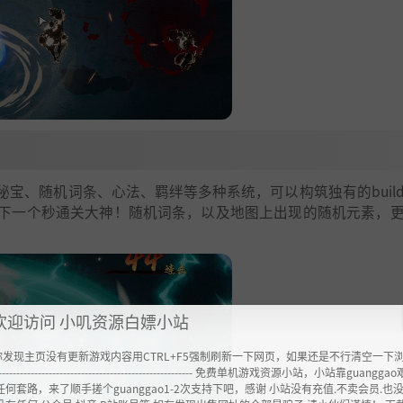
宝、随机词条、心法、羁绊等多种系统，可以构筑独有的buil
下一个秒通关大神！随机词条，以及地图上出现的随机元素，
欢迎访问 小叽资源白嫖小站
你发现主页没有更新游戏内容用CTRL+F5强制刷新一下网页，如果还是不行清空一下
----------------------------------------------------- 免费单机游戏资源小站，小站靠guangg
任何套路，来了顺手搓个guanggao1-2次支持下吧，感谢 小站没有充值.不卖会员.也