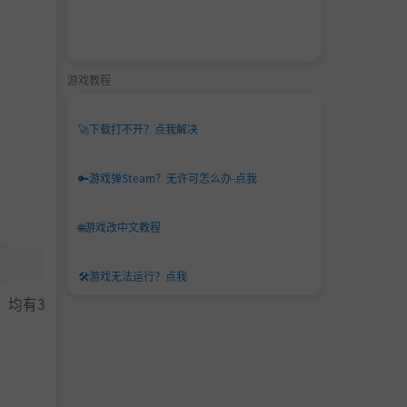
游戏教程
🚀
下载打不开？点我解决
🔑
游戏弹Steam？无许可怎么办-点我
🌐
游戏改中文教程
🛠️
游戏无法运行？点我
，均有3